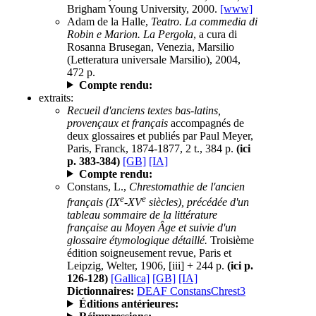
Brigham Young University, 2000.
[www]
Adam de la Halle,
Teatro. La commedia di
Robin e Marion. La Pergola
, a cura di
Rosanna Brusegan, Venezia, Marsilio
(Letteratura universale Marsilio), 2004,
472 p.
Compte rendu:
extraits:
Recueil d'anciens textes bas-latins,
provençaux et français
accompagnés de
deux glossaires et publiés par Paul Meyer,
Paris, Franck, 1874-1877, 2 t., 384 p.
(ici
p. 383-384)
[GB]
[IA]
Compte rendu:
Constans, L.,
Chrestomathie de l'ancien
e
e
français (IX
-XV
siècles), précédée d'un
tableau sommaire de la littérature
française au Moyen Âge et suivie d'un
glossaire étymologique détaillé.
Troisième
édition soigneusement revue, Paris et
Leipzig, Welter, 1906, [iii] + 244 p.
(ici p.
126-128)
[Gallica]
[GB]
[IA]
Dictionnaires:
DEAF ConstansChrest3
Éditions antérieures: