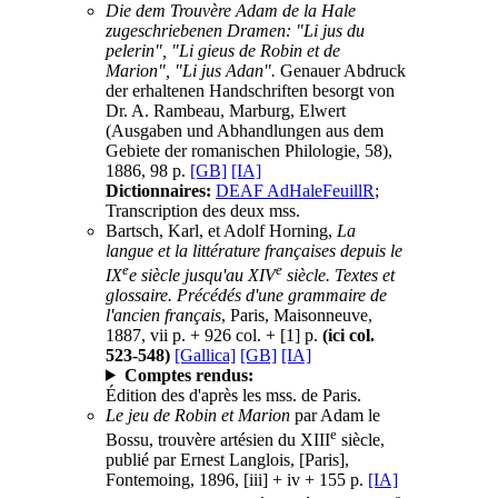
Die dem Trouvère Adam de la Hale
zugeschriebenen Dramen: "Li jus du
pelerin", "Li gieus de Robin et de
Marion", "Li jus Adan".
Genauer Abdruck
der erhaltenen Handschriften besorgt von
Dr. A. Rambeau, Marburg, Elwert
(Ausgaben und Abhandlungen aus dem
Gebiete der romanischen Philologie, 58),
1886, 98 p.
[GB]
[IA]
Dictionnaires:
DEAF AdHaleFeuillR
;
Transcription des deux mss.
Bartsch, Karl, et Adolf Horning,
La
langue et la littérature françaises depuis le
e
e
IX
e siècle jusqu'au XIV
siècle. Textes et
glossaire. Précédés d'une grammaire de
l'ancien français
, Paris, Maisonneuve,
1887, vii p. + 926 col. + [1] p.
(ici col.
523-548)
[Gallica]
[GB]
[IA]
Comptes rendus:
Édition des d'après les mss. de Paris.
Le jeu de Robin et Marion
par Adam le
e
Bossu, trouvère artésien du XIII
siècle,
publié par Ernest Langlois, [Paris],
Fontemoing, 1896, [iii] + iv + 155 p.
[IA]