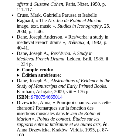
offerts à Gustave Cohen
, Paris, Nizet, 1950, p.
111-117.
Cruse, Mark, Gabriella Parussa et Isabelle
Ragnard, « The Aix
Jeu de Robin et Marion
:
image, text, music »,
Studies in Iconography
, 25,
2004, p. 1-46.
Dane, Joseph Anderson, « Res/verba: a study in
medieval French drama »,
Tréteaux
, 4, 1982, p.
40-41.
Dane, Joseph A.,
Res/Verba: A Study in
Medieval French Drama
, Leiden, Brill, 1985, ii
+ 234 p.
Compte rendu:
Édition antérieure:
Dane, Joseph A.,
Abstractions of Evidence in the
Study of Manuscripts and Early Printed Books
,
Farnham, Ashgate, 2009, viii + 176 p.
ISBN:
9780754665014
Drzewicka, Anna, « Pourquoi chantez-vous cette
chanson? Remarques sur la fonction des
insertions musicales dans le
Jeu de Robin et
Marion
»,
Points de contact. Études sur les
rapports entre la littérature et les autres arts
, éd.
Anna Drzewicka, Kraków, Viridis, 1995, p. 87-
100.