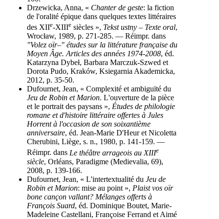
Drzewicka, Anna, «
Chanter de geste
: la fiction
de l'oralité épique dans quelques textes littéraires
e
e
des XII
-XIII
siècles »,
Tekst ustny – Texte oral
,
Wrocław, 1989, p. 271-285. — Réimpr. dans
"Volez oïr–" études sur la littérature française du
Moyen Âge. Articles des années 1974-2008
, éd.
Katarzyna Dybeł, Barbara Marczuk-Szwed et
Dorota Pudo, Kraków, Ksiegarnia Akademicka,
2012, p. 35-50.
Dufournet, Jean, « Complexité et ambiguïté du
Jeu de Robin et Marion
. L'ouverture de la pièce
et le portrait des paysans »,
Études de philologie
romane et d'histoire littéraire offertes à Jules
Horrent à l'occasion de son soixantième
anniversaire
, éd. Jean-Marie D'Heur et Nicoletta
Cherubini, Liège, s. n., 1980, p. 141-159.
—
e
Réimpr. dans
Le théâtre arrageois au XIII
siècle
, Orléans, Paradigme (Medievalia, 69),
2008, p. 139-166.
Dufournet, Jean, « L'intertextualité du
Jeu de
Robin et Marion
: mise au point »,
Plaist vos oïr
bone cançon vallant? Mélanges offerts à
François Suard
, éd. Dominique Boutet, Marie-
Madeleine Castellani, Françoise Ferrand et Aimé