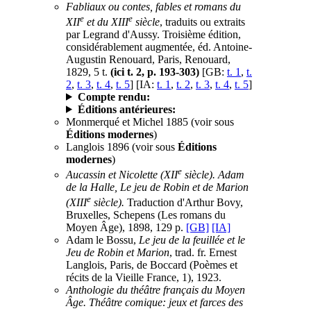
Fabliaux ou contes, fables et romans du
e
e
XII
et du XIII
siècle
, traduits ou extraits
par Legrand d'Aussy. Troisième édition,
considérablement augmentée, éd. Antoine-
Augustin Renouard, Paris, Renouard,
1829, 5 t.
(ici t. 2, p. 193-303)
[GB:
t. 1
,
t.
2
,
t. 3
,
t. 4
,
t. 5
] [IA:
t. 1
,
t. 2
,
t. 3
,
t. 4
,
t. 5
]
Compte rendu:
Éditions antérieures:
Monmerqué et Michel 1885 (voir sous
Éditions modernes
)
Langlois 1896 (voir sous
Éditions
modernes
)
e
Aucassin et Nicolette (XII
siècle). Adam
de la Halle, Le jeu de Robin et de Marion
e
(XIII
siècle).
Traduction d'Arthur Bovy,
Bruxelles, Schepens (Les romans du
Moyen Âge), 1898, 129 p.
[GB]
[IA]
Adam le Bossu,
Le jeu de la feuillée et le
Jeu de Robin et Marion
, trad. fr. Ernest
Langlois, Paris, de Boccard (Poèmes et
récits de la Vieille France, 1), 1923.
Anthologie du théâtre français du Moyen
Âge. Théâtre comique: jeux et farces des