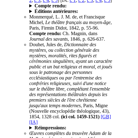
2
,
t. 3
,
t. 4
,
t. 5
] [IA:
t. 1
,
t. 2
,
t. 3
,
t. 4
,
t. 5
]
Compte rendu:
Éditions antérieures:
Monmerqué, L. J. M. de, et Francisque
Michel,
Le théâtre français au moyen-âge
,
Paris, Firmin Didot, 1842, p. 55-96.
Compte rendu:
Ch. Magnin, dans
Journal des savants
, 1846, p. 626-637.
Douhet, Jules de,
Dictionnaire des
mystères, ou collection générale des
mystères, moralités, rites figurés et
cérémonies singulières, ayant un caractère
public et un but religieux et moral, et joués
sous le patronage des personnes
ecclésiastiques ou par l'entremise des
confréries religieuses, suivi d'une notice
sur le théâtre libre, complétant l'ensemble
des représentations théâtrales depuis les
premiers siècles de l'ère chrétienne
jusqu'aux temps modernes
, Paris, Migne
(Nouvelle encyclopédie théologique, 43),
1854, 1328 col.
(ici col. 1459-1521)
[GB]
[IA]
Réimpressions:
Œuvres complètes du trouvère Adam de la