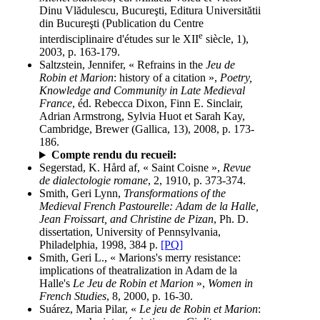
Dinu Vlădulescu, Bucureşti, Editura Universitătii
din Bucureşti (Publication du Centre
e
interdisciplinaire d'études sur le XII
siècle, 1),
2003, p. 163-179.
Saltzstein, Jennifer, « Refrains in the
Jeu de
Robin et Marion
: history of a citation »,
Poetry,
Knowledge and Community in Late Medieval
France
, éd. Rebecca Dixon, Finn E. Sinclair,
Adrian Armstrong, Sylvia Huot et Sarah Kay,
Cambridge, Brewer (Gallica, 13), 2008, p. 173-
186.
Compte rendu du recueil:
Segerstad, K. Hård af, « Saint Coisne »,
Revue
de dialectologie romane
, 2, 1910, p. 373-374.
Smith, Geri Lynn,
Transformations of the
Medieval French Pastourelle: Adam de la Halle,
Jean Froissart, and Christine de Pizan
, Ph. D.
dissertation, University of Pennsylvania,
Philadelphia, 1998, 384 p.
[PQ]
Smith, Geri L., « Marions's merry resistance:
implications of theatralization in Adam de la
Halle's
Le Jeu de Robin et Marion
»,
Women in
French Studies
, 8, 2000, p. 16-30.
Suárez, Maria Pilar, «
Le jeu de Robin et Marion
: