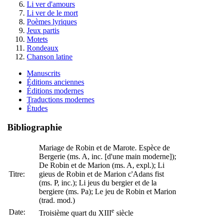
Li ver d'amours
Li ver de le mort
Poèmes lyriques
Jeux partis
Motets
Rondeaux
Chanson latine
Manuscrits
Éditions anciennes
Éditions modernes
Traductions modernes
Études
Bibliographie
Mariage de Robin et de Marote. Espèce de
Bergerie (ms. A, inc. [d'une main moderne]);
De Robin et de Marion (ms. A, expl.); Li
Titre:
gieus de Robin et de Marion c'Adans fist
(ms. P, inc.); Li jeus du bergier et de la
bergiere (ms. Pa); Le jeu de Robin et Marion
(trad. mod.)
e
Date:
Troisième quart du XIII
siècle