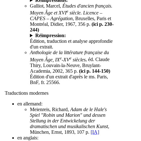
Réimpressions:
Galliot, Marcel,
Études d'ancien français.
e
Moyen Âge et XVI
siècle. Licence –
CAPES – Agrégation
, Bruxelles, Paris et
Montréal, Didier, 1967, 356 p.
(ici p. 230-
244)
Réimpression:
Édition, traduction et analyse approfondie
d'un extrait.
Anthologie de la littérature française du
e
e
Moyen Âge, IX
-XV
siècles
, éd. Claude
Thiry, Louvain-la-Neuve, Bruylant-
Academia, 2002, 365 p.
(ici p. 144-150)
Édition d'un extrait d'après le ms. Paris,
BnF, fr. 25566.
Traductions modernes
en allemand:
Meienreis, Richard,
Adam de le Hale's
Spiel "Robin und Marion" und dessen
Stellung in der Entwickelung der
dramatischen und musikalischen Kunst
,
München, Ernst, 1893, 107 p.
[IA]
en anglais: