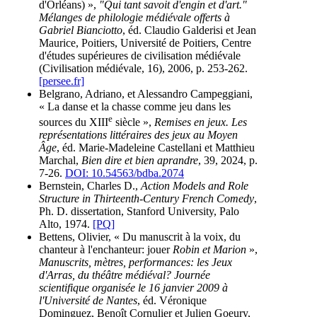
d'Orléans) »,
"Qui tant savoit d'engin et d'art."
Mélanges de philologie médiévale offerts à
Gabriel Bianciotto
, éd. Claudio Galderisi et Jean
Maurice, Poitiers, Université de Poitiers, Centre
d'études supérieures de civilisation médiévale
(Civilisation médiévale, 16), 2006, p. 253-262.
[persee.fr]
Belgrano, Adriano, et Alessandro Campeggiani,
« La danse et la chasse comme jeu dans les
e
sources du XIII
siècle »,
Remises en jeux. Les
représentations littéraires des jeux au Moyen
Âge
, éd. Marie-Madeleine Castellani et Matthieu
Marchal,
Bien dire et bien aprandre
, 39, 2024, p.
7-26.
DOI: 10.54563/bdba.2074
Bernstein, Charles D.,
Action Models and Role
Structure in Thirteenth-Century French Comedy
,
Ph. D. dissertation, Stanford University, Palo
Alto, 1974.
[PQ]
Bettens, Olivier, « Du manuscrit à la voix, du
chanteur à l'enchanteur: jouer
Robin et Marion
»,
Manuscrits, mètres, performances: les Jeux
d'Arras, du théâtre médiéval? Journée
scientifique organisée le 16 janvier 2009 à
l'Université de Nantes
, éd. Véronique
Dominguez, Benoît Cornulier et Julien Goeury,