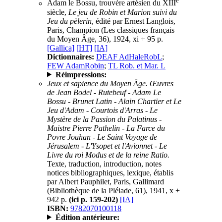
e
Adam le Bossu, trouvère artésien du XIII
siècle,
Le jeu de Robin et Marion suivi du
Jeu du pèlerin
, édité par Ernest Langlois,
Paris, Champion (Les classiques français
du Moyen Âge, 36), 1924, xi + 95 p.
[Gallica]
[HT]
[IA]
Dictionnaires:
DEAF AdHaleRobL
;
FEW AdamRobin
;
TL Rob. et Mar. L
Réimpressions:
Jeux et sapience du Moyen Âge. Œuvres
de Jean Bodel - Rutebeuf - Adam Le
Bossu - Brunet Latin - Alain Chartier et Le
Jeu d'Adam - Courtois d'Arras - Le
Mystère de la Passion du Palatinus -
Maistre Pierre Pathelin - La Farce du
Povre Jouhan - Le Saint Voyage de
Jérusalem - L'Ysopet et l'Avionnet - Le
Livre du roi Modus et de la reine Ratio.
Texte, traduction, introduction, notes
notices bibliographiques, lexique, établis
par Albert Pauphilet, Paris, Gallimard
(Bibliothèque de la Pléiade, 61), 1941, x +
942 p.
(ici p. 159-202)
[IA]
ISBN:
9782070100118
Édition antérieure: