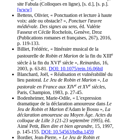
site Fabula (Colloques en ligne), [s. d.], [s. p.].
[www]
Bettens, Olivier, « Ponctuation et lecture à haute
voix: aide ou obstacle? »,
Ponctuer l'œuvre
médiévale. Des signes au sens
, éd. Valérie
Fasseur et Cécile Rochelois, Genève, Droz
(Publications romanes et françaises, 267), 2016,
p. 119-133.
Billiet, Frédéric, « Itinéraire musical de la
e
pastourelle de
Robin et Marion
de la fin du XIII
e
siècle à la fin du XVI
siècle »,
Reinardus
, 16,
2003, p. 63-81.
DOI: 10.1075/rein.16.06bil
Blanchard, Joël, « Réalisation et vulnérabilité du
lieu pastoral.
Le Jeu de Robin et Marion
»,
La
e
e
pastorale en France aux XIV
et XV
siècles
,
Paris, Champion, 1983, p. 27-45.
Bodenheimer, Marie-Odile, « L'expression
dramatique de la déclaration amoureuse dans
Le
Jeu de Robin et Marion
d'Adam le Bossu »,
La
déclaration amoureuse au Moyen Âge. Actes du
colloque de Lille 3 (21-23 septembre 1995)
, éd.
Aimé Petit,
Bien dire et bien aprandre
, 15, 1997,
p. 145-155.
DOI: 10.54563/bdba.1459
Bordier, Jean-Pierre, «
Le Jeu de Robin et