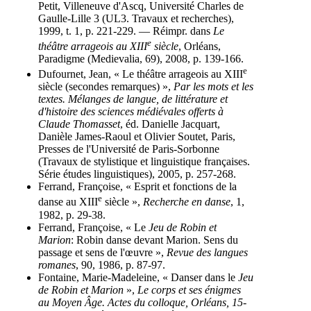
Petit, Villeneuve d'Ascq, Université Charles de
Gaulle-Lille 3 (UL3. Travaux et recherches),
1999, t. 1, p. 221-229. — Réimpr. dans
Le
e
théâtre arrageois au XIII
siècle
, Orléans,
Paradigme (Medievalia, 69), 2008, p. 139-166.
e
Dufournet, Jean, « Le théâtre arrageois au XIII
siècle (secondes remarques) »,
Par les mots et les
textes. Mélanges de langue, de littérature et
d'histoire des sciences médiévales offerts à
Claude Thomasset
, éd. Danielle Jacquart,
Danièle James-Raoul et Olivier Soutet, Paris,
Presses de l'Université de Paris-Sorbonne
(Travaux de stylistique et linguistique françaises.
Série études linguistiques), 2005, p. 257-268.
Ferrand, Françoise, « Esprit et fonctions de la
e
danse au XIII
siècle »,
Recherche en danse
, 1,
1982, p. 29-38.
Ferrand, Françoise, « Le
Jeu de Robin et
Marion
: Robin danse devant Marion. Sens du
passage et sens de l'œuvre »,
Revue des langues
romanes
, 90, 1986, p. 87-97.
Fontaine, Marie-Madeleine, « Danser dans le
Jeu
de Robin et Marion
»,
Le corps et ses énigmes
au Moyen Âge. Actes du colloque, Orléans, 15-