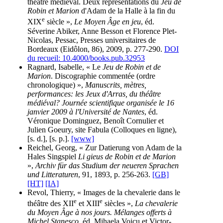
théâtre médiéval. Deux représentations du
Jeu de
Robin et Marion
d'Adam de la Halle à la fin du
e
XIX
siècle »,
Le Moyen Âge en jeu
, éd.
Séverine Abiker, Anne Besson et Florence Plet-
Nicolas, Pessac, Presses universitaires de
Bordeaux (Eidôlon, 86), 2009, p. 277-290.
DOI
du recueil: 10.4000/books.pub.32953
Ragnard, Isabelle, « Le
Jeu de Robin et de
Marion
. Discographie commentée (ordre
chronologique) »,
Manuscrits, mètres,
performances: les Jeux d'Arras, du théâtre
médiéval? Journée scientifique organisée le 16
janvier 2009 à l'Université de Nantes
, éd.
Véronique Dominguez, Benoît Cornulier et
Julien Goeury, site Fabula (Colloques en ligne),
[s. d.], [s. p.].
[www]
Reichel, Georg, « Zur Datierung von Adam de la
Hales Singspiel
Li gieus de Robin et de Marion
»,
Archiv für das Studium der neueren Sprachen
und Litteraturen
, 91, 1893, p. 256-263.
[GB]
[HT]
[IA]
Revol, Thierry, « Images de la chevalerie dans le
e
e
théâtre des XII
et XIII
siècles »,
La chevalerie
du Moyen Âge à nos jours. Mélanges offerts à
Michel Stanesco
, éd. Mihaela Voicu et Victor-