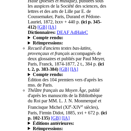
Halle (poésies et musique)
, publiées sous
les auspices de la Société des sciences, des
lettres et des arts de Lille par E. de
Coussemaker, Paris, Durand et Pédone-
Lauriel, 1872, lxxv + 440 p.
(ici p. 345-
412)
[GB]
[IA]
Dictionnaires:
DEAF AdHaleC
Compte rendu:
Réimpressions:
Recueil d'anciens textes bas-latins,
provençaux et français
accompagnés de
deux glossaires et publiés par Paul Meyer,
Paris, Franck, 1874-1877, 2 t., 384 p.
(ici
t. 2, p. 383-384)
[GB]
[IA]
Compte rendu:
Édition des 104 premiers vers d'après les
mss. de Paris.
Théâtre français au Moyen Âge
, publié
d'après les manuscrits de la Bibliothèque
du Roi par MM. L. J. N. Monmerqué et
e
e
Francisque Michel (XI
-XIV
siècles),
Paris, Firmin Didot, 1885, xvi + 672 p.
(ici
p. 102-135)
[GB]
[IA]
Éditions antérieures:
Réimpressions: