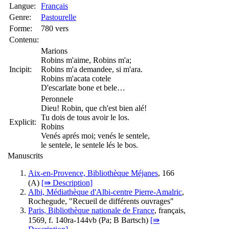
Langue:
Français
Genre:
Pastourelle
Forme:
780 vers
Contenu:
Marions
Robins m'aime, Robins m'a;
Incipit:
Robins m'a demandee, si m'ara.
Robins m'acata cotele
D'escarlate bone et bele…
Peronnele
Dieu! Robin, que ch'est bien alé!
Tu dois de tous avoir le los.
Explicit:
Robins
Venés aprés moi; venés le sentele,
le sentele, le sentele lés le bos.
Manuscrits
Aix-en-Provence, Bibliothèque Méjanes
, 166
(
A
)
[⇛ Description]
Albi, Médiathèque d'Albi-centre Pierre-Amalric
,
Rochegude, "Recueil de différents ouvrages"
Paris, Bibliothèque nationale de France
, français,
1569, f. 140ra-144vb (
Pa
;
B
Bartsch)
[⇛