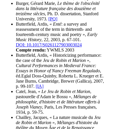
Burger, Gérard Marie,
Le thème de l'obscénité
dans la littérature française des douzième et
treizième siècles
, Ph. D. dissertation, Stanford
University, 1973.
[PQ]
Butterfield, Ardis, «
Enté
: a survey and
reassessment of the term in thirteenth- and
fourteenth-century music and poetry »,
Early
Music History
, 22, 2003, p. 67-101.
DOI: 10.1017/S0261127903003024
Compte rendu:
YWMLS 2003
Butterfield, Ardis, « Historicizing performance:
the case of the
Jeu de Robin et Marion
»,
Cultural Performances in Medieval France:
Essays in Honor of Nancy Freeman Regalado
,
éd.Eglal Doss-Quinby, Roberta L. Krueger et E.
Jane Burns, Cambridge, Brewer (Gallica), 2007,
p. 99-107.
[IA]
Catel, Jean, «
Le Jeu de Robin et Marion
,
pastourelle d'Adam le Bossu »,
Mélanges de
philosophie, d'histoire et de littérature offerts à
Joseph Vianey
, Paris, Les Presses françaises,
1934, p. 59-75.
Chailley, Jacques, « La nature musicale du
Jeu
de Robin et Marion
»,
Mélanges d'histoire du
théâtre du Moyen Âge et de la Renaissance