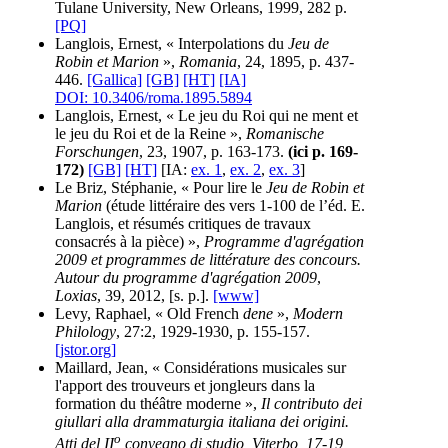
Tulane University, New Orleans, 1999, 282 p.
[PQ]
Langlois, Ernest, « Interpolations du
Jeu de
Robin et Marion
»,
Romania
, 24, 1895, p. 437-
446.
[Gallica]
[GB]
[HT]
[IA]
DOI: 10.3406/roma.1895.5894
Langlois, Ernest, « Le jeu du Roi qui ne ment et
le jeu du Roi et de la Reine »,
Romanische
Forschungen
, 23, 1907, p. 163-173.
(ici p. 169-
172)
[GB]
[HT]
[IA:
ex. 1
,
ex. 2
,
ex. 3
]
Le Briz, Stéphanie, « Pour lire le
Jeu de Robin et
Marion
(étude littéraire des vers 1-100 de l’éd. E.
Langlois, et résumés critiques de travaux
consacrés à la pièce) »,
Programme d'agrégation
2009 et programmes de littérature des concours.
Autour du programme d'agrégation 2009
,
Loxias
, 39, 2012, [s. p.].
[www]
Levy, Raphael, « Old French
dene
»,
Modern
Philology
, 27:2, 1929-1930, p. 155-157.
[jstor.org]
Maillard, Jean, « Considérations musicales sur
l'apport des trouveurs et jongleurs dans la
formation du théâtre moderne »,
Il contributo dei
giullari alla drammaturgia italiana dei origini.
o
Atti del II
convegno di studio, Viterbo, 17-19