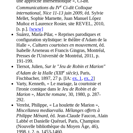
une approche intersémiotique »,
Ci-dit.
e
Communications du IV
Ci-dit Colloque
international, Nice 11-13 juin 2009
, éd. Sylvie
Mellet, Sophie Marnette, Juan Manuel López
Muñoz et Laurence Rosier, site REVEL, 2010,
[s. p.].
[www]
Suárez, María-Pilar, « Reprises parodiques et
configuration stylistique: le théâtre d'Adam de la
Halle »,
Cultures courtoises en mouvement
, éd.
Isabelle Arseneau et Francis Gingras, Montréal,
Presses de l'Université de Montréal, 2011, p.
191-199.
Tiersot, Julien,
Sur le "Jeu de Robin et Marion"
e
d'Adam de la Halle (XIII
siècle)
, Paris,
Fischbacher, 1897, 27 p. [IA:
ex. 1
,
ex. 2
]
Varty, Kenneth, « Le mariage, la courtoisie et
l'ironie comique dans le
Jeu de Robin et de
Marion
»,
Marche romane
, 30, 1980, p. 287-
292.
Verelst, Philippe, « La houlette de Marion »,
Miscellanea mediaevalia. Mélanges offerts à
Philippe Ménard
, éd. Jean-Claude Faucon, Alain
Labbé et Danielle Quéruel, Paris, Champion
(Nouvelle bibliothèque du Moyen Âge, 46),
1998, t. 2, p. 1453-1460.