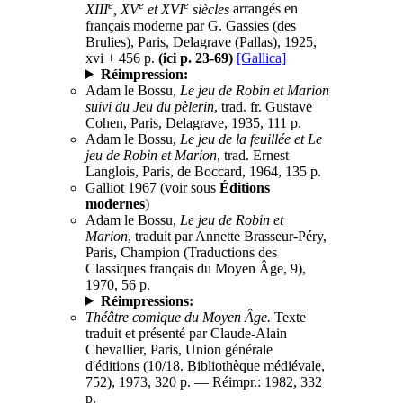
e
e
e
XIII
, XV
et XVI
siècles
arrangés en
français moderne par G. Gassies (des
Brulies), Paris, Delagrave (Pallas), 1925,
xvi + 456 p.
(ici p. 23-69)
[Gallica]
Réimpression:
Adam le Bossu,
Le jeu de Robin et Marion
suivi du Jeu du pèlerin
, trad. fr. Gustave
Cohen, Paris, Delagrave, 1935, 111 p.
Adam le Bossu,
Le jeu de la feuillée et Le
jeu de Robin et Marion
, trad. Ernest
Langlois, Paris, de Boccard, 1964, 135 p.
Galliot 1967 (voir sous
Éditions
modernes
)
Adam le Bossu,
Le jeu de Robin et
Marion
, traduit par Annette Brasseur-Péry,
Paris, Champion (Traductions des
Classiques français du Moyen Âge, 9),
1970, 56 p.
Réimpressions:
Théâtre comique du Moyen Âge.
Texte
traduit et présenté par Claude-Alain
Chevallier, Paris, Union générale
d'éditions (10/18. Bibliothèque médiévale,
752), 1973, 320 p. — Réimpr.: 1982, 332
p.