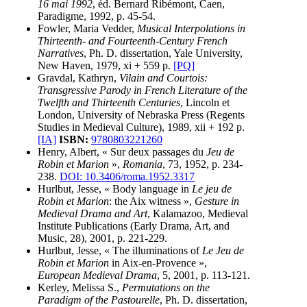
16 mai 1992
, éd. Bernard Ribémont, Caen,
Paradigme, 1992, p. 45-54.
Fowler, Maria Vedder,
Musical Interpolations in
Thirteenth- and Fourteenth-Century French
Narratives
, Ph. D. dissertation, Yale University,
New Haven, 1979, xi + 559 p.
[PQ]
Gravdal, Kathryn,
Vilain and Courtois:
Transgressive Parody in French Literature of the
Twelfth and Thirteenth Centuries
, Lincoln et
London, University of Nebraska Press (Regents
Studies in Medieval Culture), 1989, xii + 192 p.
[IA]
ISBN:
9780803221260
Henry, Albert, « Sur deux passages du
Jeu de
Robin et Marion
»,
Romania
, 73, 1952, p. 234-
238.
DOI: 10.3406/roma.1952.3317
Hurlbut, Jesse, « Body language in
Le jeu de
Robin et Marion
: the Aix witness »,
Gesture in
Medieval Drama and Art
, Kalamazoo, Medieval
Institute Publications (Early Drama, Art, and
Music, 28), 2001, p. 221-229.
Hurlbut, Jesse, « The illuminations of
Le Jeu de
Robin et Marion
in Aix-en-Provence »,
European Medieval Drama
, 5, 2001, p. 113-121.
Kerley, Melissa S.,
Permutations on the
Paradigm of the Pastourelle
, Ph. D. dissertation,