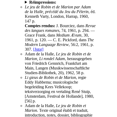
Réimpressions:
Le jeu de Robin et de Marion par Adam
de la Halle, précédé du Jeu du Pèlerin
, éd.
Kenneth Varty, London, Harrap, 1960,
147 p.
Comptes rendus:
J. Bourciez, dans
Revue
des langues romanes
, 74, 1961, p. 294. —
Grace Frank, dans
Medium Ævum
, 30,
1961, p. 120. — C. E. Pickford, dans
The
Modern Language Review
, 56:2, 1961, p.
307.
[Jstor]
Adam de la Halle,
Le jeu de Robin et de
Marion, Li rondel Adam
, herausgegeben
von Friedrich Gennrich, Frankfurt am
Main, Langen (Musikwissenschaftliche
Studien-Bibliothek, 20), 1962, 58 p.
Li gieus de Robin et de Marion
, regie
Eddy Habbema; musicologische
begeleiding Kees Vellekoop;
tekstverzorging en vertaling René Stuip,
[Amsterdam, Festival de Hollande], 1980,
[56] p.
Adam de la Halle,
Le jeu de Robin et
Marion.
Texte original établi et traduit,
introduction, notes, dossier, bibliographie