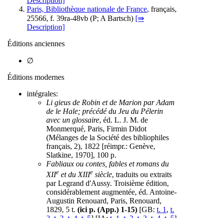
Description]
Paris, Bibliothèque nationale de France
, français,
25566, f. 39ra-48vb (
P
;
A
Bartsch)
[⇛
Description]
Éditions anciennes
∅
Éditions modernes
intégrales:
Li gieus de Robin et de Marion par Adam
de le Hale; précédé du Jeu du Pélerin
avec un glossaire
, éd. L. J. M. de
Monmerqué, Paris, Firmin Didot
(Mélanges de la Société des bibliophiles
français, 2), 1822 [réimpr.: Genève,
Slatkine, 1970], 100 p.
Fabliaux ou contes, fables et romans du
e
e
XII
et du XIII
siècle
, traduits ou extraits
par Legrand d'Aussy. Troisième édition,
considérablement augmentée, éd. Antoine-
Augustin Renouard, Paris, Renouard,
1829, 5 t.
(ici p. (App.) 1-15)
[GB:
t. 1
,
t.