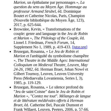
Marion
, un épithalame par personnages »,
La
question du sens au Moyen Âge. Hommage au
professeur Armand Strubel
, éd. Dominique
Boutet et Catherine Nicolas, Paris, Champion
(Nouvelle bibliothèque du Moyen Âge, 123),
2017, p. 625-644.
Brownlee, Kevin, « Transformations of the
couple: genre and language in the
Jeu de Robin
et Marion
»,
The Philology of the Couple
, éd.
Lionel J. Friedman,
French Forum
, 14,
Supplement No 1, 1989, p. 419-433.
[jstor.org]
Brusegan, Rosanna, « Le
Jeu de Robin et
Marion
et l'ambiguïté du symbolisme champêtre
»,
The Theatre in the Middle Ages: International
Colloquium on Medieval Theatre, Leuven, May
24-26, 1982
, éd. Herman Braet, Johan Nowé et
Gilbert Tournoy, Leuven, Leuven University
Press (Mediaevalia Lovaniensia, Series I, 3),
1985, p. 119-129.
Brusegan, Rosanna, « Le silence profond du
"Jeu de saint Coisne" dans le
Jeu de Robin et
Marion
»,
"Contez me tout". Mélanges de langue
et de littérature médiévales offerts à Herman
Braet
, éd. Catherine Bel, Pascale Dumont et
Frank Willaert, Leuven, Peeters, 2006, p. 57-66.