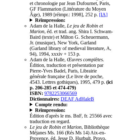
et chronologie par Jean Dufournet, Paris,
GF Flammarion (Littérature du Moyen
Âge), 1989 [réimpr.: 1998], 252 p.
[IA]
Réimpression:
Adam de la Halle,
Le jeu de Robin et
Marion
, éd. et trad. ang. Shira I. Schwam-
Baird (texte) et Milton G. Scheuermann,
Jr. (musique), New York, Garland
(Garland library of medieval literature, A,
94), 1994, xxxiv + 153 p.
Adam de la Halle,
Œuvres complètes.
Édition, traduction et présentation par
Pierre-Yves Badel, Paris, Librairie
générale française (Le livre de poche,
4543. Lettres gothiques), 1995, 479 p.
(ici
p. 206-285 et 474-479)
ISBN:
9782253066569
Dictionnaires:
DEAF AdHaleB
Compte rendu:
Réimpression:
Édition d'après le ms. BnF, fr. 25566 avec
traduction en regard.
Le jeu de Robin et Marion
, Bibliothèque
Méjanes Ms. 166 (Rés Ms 14) Aix-en-
Provence, éd. Jesse D. Hurbult, Provo,