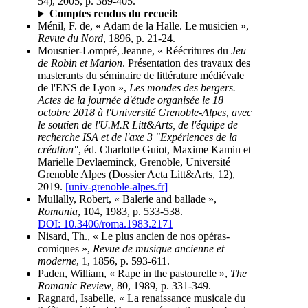
54), 2005, p. 389-405.
Comptes rendus du recueil:
Ménil, F. de, « Adam de la Halle. Le musicien »,
Revue du Nord
, 1896, p. 21-24.
Mousnier-Lompré, Jeanne, « Réécritures du
Jeu
de Robin et Marion
. Présentation des travaux des
masterants du séminaire de littérature médiévale
de l'ENS de Lyon »,
Les mondes des bergers.
Actes de la journée d'étude organisée le 18
octobre 2018 à l'Université Grenoble-Alpes, avec
le soutien de l'U.M.R Litt&Arts, de l'équipe de
recherche ISA et de l'axe 3 "Expériences de la
création"
, éd. Charlotte Guiot, Maxime Kamin et
Marielle Devlaeminck, Grenoble, Université
Grenoble Alpes (Dossier Acta Litt&Arts, 12),
2019.
[univ-grenoble-alpes.fr]
Mullally, Robert, « Balerie and ballade »,
Romania
, 104, 1983, p. 533-538.
DOI: 10.3406/roma.1983.2171
Nisard, Th., « Le plus ancien de nos opéras-
comiques »,
Revue de musique ancienne et
moderne
, 1, 1856, p. 593-611.
Paden, William, « Rape in the pastourelle »,
The
Romanic Review
, 80, 1989, p. 331-349.
Ragnard, Isabelle, « La renaissance musicale du