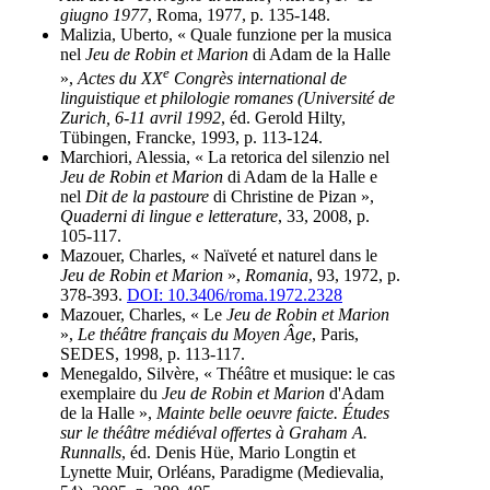
giugno 1977
, Roma, 1977, p. 135-148.
Malizia, Uberto, « Quale funzione per la musica
nel
Jeu de Robin et Marion
di Adam de la Halle
e
»,
Actes du XX
Congrès international de
linguistique et philologie romanes (Université de
Zurich, 6-11 avril 1992
, éd. Gerold Hilty,
Tübingen, Francke, 1993, p. 113-124.
Marchiori, Alessia, « La retorica del silenzio nel
Jeu de Robin et Marion
di Adam de la Halle e
nel
Dit de la pastoure
di Christine de Pizan »,
Quaderni di lingue e letterature
, 33, 2008, p.
105-117.
Mazouer, Charles, « Naïveté et naturel dans le
Jeu de Robin et Marion
»,
Romania
, 93, 1972, p.
378-393.
DOI: 10.3406/roma.1972.2328
Mazouer, Charles, « Le
Jeu de Robin et Marion
»,
Le théâtre français du Moyen Âge
, Paris,
SEDES, 1998, p. 113-117.
Menegaldo, Silvère, « Théâtre et musique: le cas
exemplaire du
Jeu de Robin et Marion
d'Adam
de la Halle »,
Mainte belle oeuvre faicte. Études
sur le théâtre médiéval offertes à Graham A.
Runnalls
, éd. Denis Hüe, Mario Longtin et
Lynette Muir, Orléans, Paradigme (Medievalia,