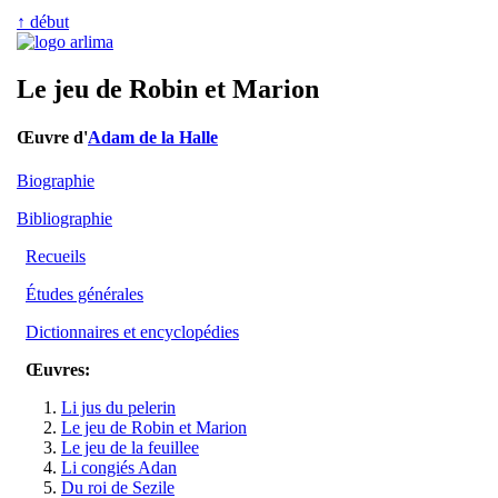
↑ début
Le jeu de Robin et Marion
Œuvre d'
Adam de la Halle
Biographie
Bibliographie
Recueils
Études générales
Dictionnaires et encyclopédies
Œuvres:
Li jus du pelerin
Le jeu de Robin et Marion
Le jeu de la feuillee
Li congiés Adan
Du roi de Sezile