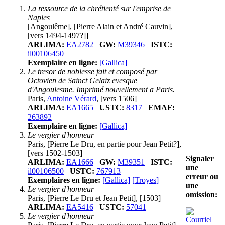
La ressource de la chrétienté sur l'emprise de
Naples
[Angoulême], [Pierre Alain et André Cauvin],
[vers 1494-1497?]]
ARLIMA:
EA2782
GW:
M39346
ISTC:
il00106450
Exemplaire en ligne:
[Gallica]
Le tresor de noblesse fait et composé par
Octovien de Sainct Gelaiz evesque
d'Angoulesme. Imprimé nouvellement a Paris.
Paris,
Antoine Vérard
, [vers 1506]
ARLIMA:
EA1665
USTC:
8317
EMAF:
263892
Exemplaire en ligne:
[Gallica]
Le vergier d'honneur
Paris, [Pierre Le Dru, en partie pour Jean Petit?],
[vers 1502-1503]
Signaler
ARLIMA:
EA1666
GW:
M39351
ISTC:
une
il00106500
USTC:
767913
erreur ou
Exemplaires en ligne:
[Gallica]
[Troyes]
une
Le vergier d'honneur
omission:
Paris, [Pierre Le Dru et Jean Petit], [1503]
ARLIMA:
EA5416
USTC:
57041
Le vergier d'honneur