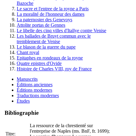
Bazoche
Le sacre et l'entree de la royne a Paris
La moralité de l'honneur des dames
La paternoster des Genevoys
Attolite portas de Gennes
Le libelle des cinq villes d'Itallye contre Venise
Les ballades de Bruyt commun avec le
tremblement de Venise
Le blason de la guerre du pape
Chant royal
Epitaphes en rondeaux de la royne
Quatre epistres d'Ovide
Histoire de Charles VIII, roy de France
Manuscrits
Éditions anciennes
Éditions modernes
Traductions modernes
Études
Bibliographie
La ressource de la chrestienté sur
l'entreprise de Naples (ms. BnF, fr. 1699);
Titre: