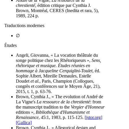
André de la Vigne,
La ressource de la
chrestienté
, édition critique par Cynthia J.
Brown, Montréal, CERES (Inedita et rara, 5),
1989, 224 p.
Traductions modernes
∅
Études
Angeli, Giovanna, « La vocation théâtrale du
songe politique chez les Rhétoriqueurs »,
Sens,
rhétorique et musique. Études réunies en
hommage à Jacqueline Cerquiglini-Toulet
, éd.
Sophie Albert, Mireille Demaules, Estelle
Doudet
et al.
, Paris, Champion (Colloques,
congrès et conférences sur le Moyen Âge, 21),
2015, t. 1, p. 63-76.
Brown, Cynthia J., « The evolution of André de
La Vigne's
La ressource de la chrestienté
: from
the manuscript tradition to the
Vergier d'Honneur
editions »,
Bibliothèque d'Humanisme et
Renaissance
, 45:1, 1983, p. 115-125.
[jstor.org]
[Gallica]
Brown, Cynthia J., « Allegorical design and