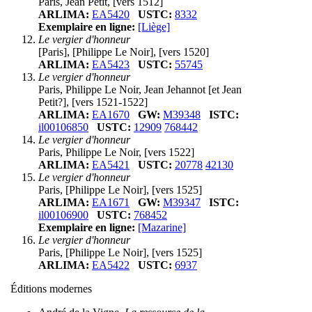
Paris, Jean Petit, [vers 1512]
ARLIMA:
EA5420
USTC:
8332
Exemplaire en ligne:
[Liège]
Le vergier d'honneur
[Paris], [Philippe Le Noir], [vers 1520]
ARLIMA:
EA5423
USTC:
55745
Le vergier d'honneur
Paris, Philippe Le Noir, Jean Jehannot [et Jean
Petit?], [vers 1521-1522]
ARLIMA:
EA1670
GW:
M39348
ISTC:
il00106850
USTC:
12909
768442
Le vergier d'honneur
Paris, Philippe Le Noir, [vers 1522]
ARLIMA:
EA5421
USTC:
20778
42130
Le vergier d'honneur
Paris, [Philippe Le Noir], [vers 1525]
ARLIMA:
EA1671
GW:
M39347
ISTC:
il00106900
USTC:
768452
Exemplaire en ligne:
[Mazarine]
Le vergier d'honneur
Paris, [Philippe Le Noir], [vers 1525]
ARLIMA:
EA5422
USTC:
6937
Éditions modernes