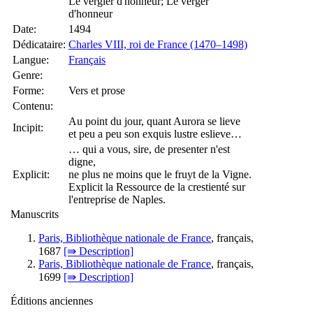
Le vergier d'honneur; Le verger
d'honneur
Date:
1494
Dédicataire:
Charles VIII, roi de France (1470–1498)
Langue:
Français
Genre:
Forme:
Vers et prose
Contenu:
Au point du jour, quant Aurora se lieve
Incipit:
et peu a peu son exquis lustre eslieve…
… qui a vous, sire, de presenter n'est
digne,
Explicit:
ne plus ne moins que le fruyt de la Vigne.
Explicit la Ressource de la crestienté sur
l'entreprise de Naples.
Manuscrits
Paris, Bibliothèque nationale de France
, français,
1687
[⇛ Description]
Paris, Bibliothèque nationale de France
, français,
1699
[⇛ Description]
Éditions anciennes