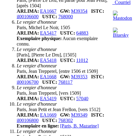
Paris, [Pierre Le Dru, en partie pour Jean Petit],
Courriel
[après 1504]
ARLIMA:
EA1667
GW:
M39354
ISTC:
il00106600
USTC:
768000
Le vergier d'honneur
Paris, Michel Le Noir, 1505
ARLIMA:
EA5417
USTC:
64883
Exemplaire physique:
Aucun exemplaire
connu.
Le vergier d'honneur
[Paris], [Pierre Le Dru], [1505]
ARLIMA:
EA5418
USTC:
11012
Le vergier d'honneur
Paris, Jean Trepperel, [entre 1506 et 1509]
ARLIMA:
EA1668
GW:
M39353
ISTC:
il00106700
USTC:
768117
Le vergier d'honneur
Paris, Jean Trepperel, [vers 1509]
ARLIMA:
EA5419
USTC:
57040
Le vergier d'honneur
Paris, Jean Petit et Jean Frellon, [vers 1512]
ARLIMA:
EA1669
GW:
M39349
ISTC:
il00106800
USTC:
768302
Exemplaire en ligne:
[Paris, B. Mazarine]
Le vergier d'honneur