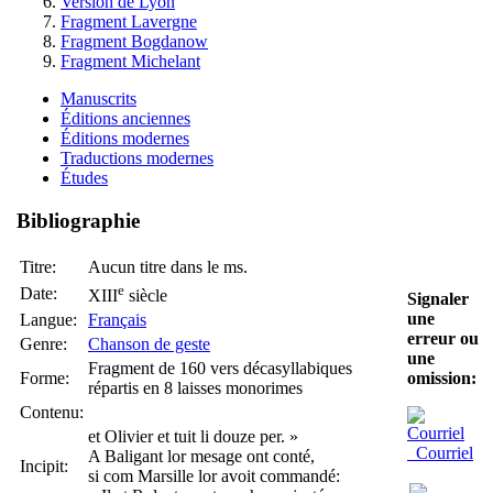
Version de Lyon
Fragment Lavergne
Fragment Bogdanow
Fragment Michelant
Manuscrits
Éditions anciennes
Éditions modernes
Traductions modernes
Études
Bibliographie
Titre:
Aucun titre dans le ms.
e
Date:
XIII
siècle
Signaler
une
Langue:
Français
erreur ou
Genre:
Chanson de geste
une
Fragment de 160 vers décasyllabiques
Forme:
omission:
répartis en 8 laisses monorimes
Contenu:
et Olivier et tuit li douze per. »
Courriel
A Baligant lor mesage ont conté,
Incipit:
si com Marsille lor avoit commandé: