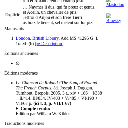
« Il et Rolant erent en champ josté…
… Naymes li dus, qui fu preuz et gentis,
et Acelin, un chevalier de pris,
Explicit:
Jeffroi d'Anjou et son frere Tierri
as braz le tienent, sel metent sor lor piz.
Manuscrits
London, British Library
, Add MS 41295 G, f.
1ra-vb (
b
)
[⇛ Description]
Éditions anciennes
∅
Éditions modernes
La Chanson de Roland / The Song of Roland:
The French Corpus
, éd. Joseph J. Duggan,
Turnhout, Brepols, 2005, 3 t., xiv + 186 + I/338
+ II/414, III/834, IV/403 + V/485 + VI/190 +
VII/67 p.
(ici t. 3, p. VII/1-67)
Compte rendu:
Édition par William W. Kibler.
Traductions modernes