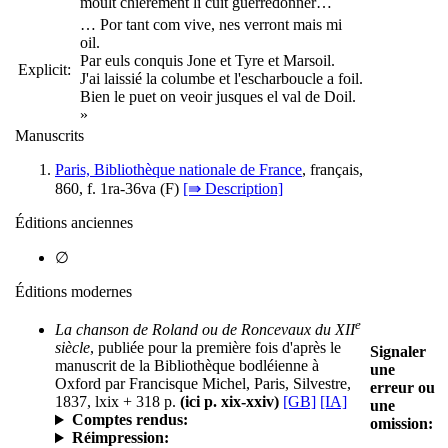
moult chierement li cuit guerredonner…
… Por tant com vive, nes verront mais mi
oil.
Par euls conquis Jone et Tyre et Marsoil.
Explicit:
J'ai laissié la columbe et l'escharboucle a foil.
Bien le puet on veoir jusques el val de Doil.
»
Manuscrits
Paris, Bibliothèque nationale de France
, français,
860, f. 1ra-36va (
F
)
[⇛ Description]
Éditions anciennes
∅
Éditions modernes
e
La chanson de Roland ou de Roncevaux du XII
siècle
, publiée pour la première fois d'après le
Signaler
manuscrit de la Bibliothèque bodléienne à
une
Oxford par Francisque Michel, Paris, Silvestre,
erreur ou
1837, lxix + 318 p.
(ici p. xix-xxiv)
[GB]
[IA]
une
Comptes rendus:
omission:
Réimpression: