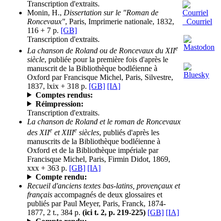
Transcription d'extraits.
Monin, H.,
Dissertation sur le "Roman de
Courriel
Roncevaux"
, Paris, Imprimerie nationale, 1832,
116 + 7 p.
[GB]
Transcription d'extraits.
e
La chanson de Roland ou de Roncevaux du XII
siècle
, publiée pour la première fois d'après le
manuscrit de la Bibliothèque bodléienne à
Oxford par Francisque Michel, Paris, Silvestre,
1837, lxix + 318 p.
[GB]
[IA]
Comptes rendus:
Réimpression:
Transcription d'extraits.
La chanson de Roland et le roman de Roncevaux
e
e
des XII
et XIII
siècles
, publiés d'après les
manuscrits de la Bibliothèque bodléienne à
Oxford et de la Bibliothèque impériale par
Francisque Michel, Paris, Firmin Didot, 1869,
xxx + 363 p.
[GB]
[IA]
Compte rendu:
Recueil d'anciens textes bas-latins, provençaux et
français
accompagnés de deux glossaires et
publiés par Paul Meyer, Paris, Franck, 1874-
1877, 2 t., 384 p.
(ici t. 2, p. 219-225)
[GB]
[IA]