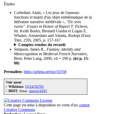
Études
Corbellari, Alain, « Les jeux de l'anneau:
fonctions et trajets d'un objet emblématique de la
littérature narrative médiévale »,
"De sens
rassis". Essays in Honor of Rupert T. Pickens
,
éd. Keith Busby, Bernard Guidot et Logan E.
Whalen, Amsterdam and Atlanta, Rodopi (Faux
Titre, 259), 2005, p. 157-167.
Comptes rendus du recueil:
Simpson, James R.,
Fantasy, Identity and
Misrecognition in Medieval French Narrative
,
Bern, Peter Lang, 2000, vii + 290 p.
(ici p. 15-
88)
Permalien:
https://arlima.net/no/10358
Voir aussi:
>
Wikidata:
Q124156765
>
IRHT:
Jonas:
oeuvre/4103
Cette page est mise à disposition en vertu d'un
contrat
Creative Commons
.