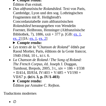
Compte rendu:
Édition d'un extrait.
Das altfranzösische Rolandslied.
Text von Paris,
Cambridge, Lyon und den sog. Lothringischen
Fragmenten mit R. Heiligbrodt's
Concordanztabelle zum altfranzösischen
Rolandslied
herausgegeben von Wendelin
Foerster, Heilbronn, Henninger (Altfranzösische
Bibliothek, 7), 1886, xxii + 377 p. [GB:
ex. 1
,
ex. 2
] [IA:
ex. 1
,
ex. 2
]
Compte rendu:
Les textes de la "Chanson de Roland"
édités par
Raoul Mortier, Paris, éditions de la Geste francor,
1940-1944, 10 t., ici t. 6.
La Chanson de Roland / The Song of Roland:
The French Corpus
, éd. Joseph J. Duggan,
Turnhout, Brepols, 2005, 3 t., xiv + 186 + I/338
+ II/414, III/834, IV/403 + V/485 + VI/190 +
VII/67 p.
(ici t. 3, p. IV/1-403)
Compte rendu:
Édition par Annalee C. Rejhon.
Traductions modernes
∅