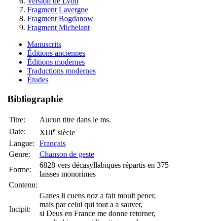
Version de Lyon
Fragment Lavergne
Fragment Bogdanow
Fragment Michelant
Manuscrits
Éditions anciennes
Éditions modernes
Traductions modernes
Études
Bibliographie
Titre:
Aucun titre dans le ms.
e
Date:
XIII
siècle
Langue:
Français
Genre:
Chanson de geste
6828 vers décasyllabiques répartis en 375
Forme:
laisses monorimes
Contenu:
Ganes li cuens noz a fait moult pener,
mais par celui qui tout a a sauver,
Incipit:
si Deus en France me donne retorner,