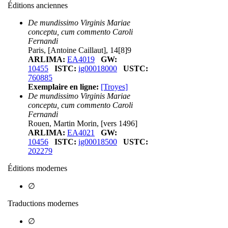
Éditions anciennes
De mundissimo Virginis Mariae
conceptu, cum commento Caroli
Fernandi
Paris, [Antoine Caillaut], 14[8]9
ARLIMA:
EA4019
GW:
10455
ISTC:
ig00018000
USTC:
760885
Exemplaire en ligne:
[Troyes]
De mundissimo Virginis Mariae
conceptu, cum commento Caroli
Fernandi
Rouen, Martin Morin, [vers 1496]
ARLIMA:
EA4021
GW:
10456
ISTC:
ig00018500
USTC:
202279
Éditions modernes
∅
Traductions modernes
∅