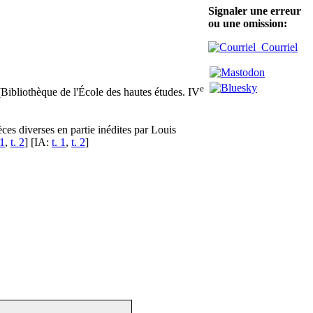
Signaler une erreur
ou une omission:
Courriel
e
Bibliothèque de l'École des hautes études. IV
èces diverses en partie inédites par Louis
 1
,
t. 2
] [IA:
t. 1
,
t. 2
]