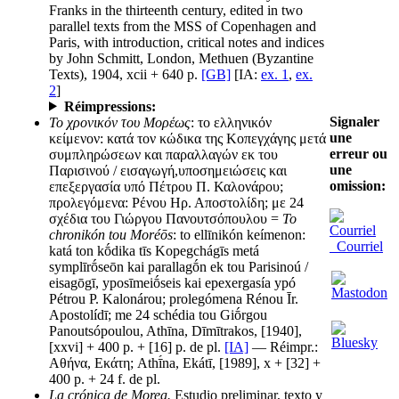
Franks in the thirteenth century, edited in two
parallel texts from the MSS of Copenhagen and
Paris, with introduction, critical notes and indices
by John Schmitt, London, Methuen (Byzantine
Texts), 1904, xcii + 640 p.
[GB]
[IA:
ex. 1
,
ex.
2
]
Réimpressions:
Signaler
Το χρονικόν του Μορέως
: το ελληνικόν
une
κείμενον: κατά τον κώδικα της Κοπεγχάγης μετά
erreur ou
συμπληρώσεων και παραλλαγών εκ του
une
Παρισινού / εισαγωγή,υποσημειώσεις και
omission:
επεξεργασία υπό Πέτρου Π. Καλονάρου;
προλεγόμενα: Ρένου Ηρ. Αποστολίδη; με 24
σχέδια του Γιώργου Πανουτσόπουλου =
To
chronikón tou Moréōs
: to ellīnikón keímenon:
Courriel
katá ton kṓdika tīs Kopegchágīs metá
symplīrṓseōn kai parallagṓn ek tou Parisinoú /
eisagōgī, yposīmeiṓseis kai epexergasía ypó
Pétrou P. Kalonárou; prolegómena Rénou Īr.
Apostolídī; me 24 schédia tou Giṓrgou
Panoutsópoulou, Athīna, Dīmītrakos, [1940],
[xxvi] + 400 p. + [16] p. de pl.
[IA]
— Réimpr.:
Αθήνα, Εκάτη; Athī́na, Ekátī, [1989], x + [32] +
400 p. + 24 f. de pl.
La crónica de Morea.
Estudio preliminar, texto y