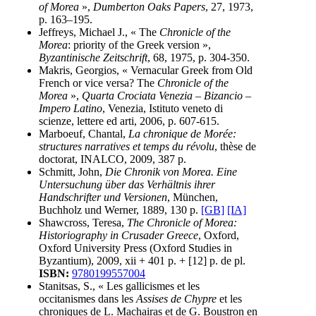
of Morea
»,
Dumberton Oaks Papers
, 27, 1973,
p. 163–195.
Jeffreys, Michael J., « The
Chronicle of the
Morea
: priority of the Greek version »,
Byzantinische Zeitschrift
, 68, 1975, p. 304-350.
Makris, Georgios, « Vernacular Greek from Old
French or vice versa? The
Chronicle of the
Morea
»,
Quarta Crociata Venezia – Bizancio –
Impero Latino
, Venezia, Istituto veneto di
scienze, lettere ed arti, 2006, p. 607-615.
Marboeuf, Chantal,
La chronique de Morée:
structures narratives et temps du révolu
, thèse de
doctorat, INALCO, 2009, 387 p.
Schmitt, John,
Die Chronik von Morea. Eine
Untersuchung über das Verhältnis ihrer
Handschrifter und Versionen
, München,
Buchholz und Werner, 1889, 130 p.
[GB]
[IA]
Shawcross, Teresa,
The Chronicle of Morea:
Historiography in Crusader Greece
, Oxford,
Oxford University Press (Oxford Studies in
Byzantium), 2009, xii + 401 p. + [12] p. de pl.
ISBN:
9780199557004
Stanitsas, S., « Les gallicismes et les
occitanismes dans les
Assises de Chypre
et les
chroniques de L. Machairas et de G. Boustron en