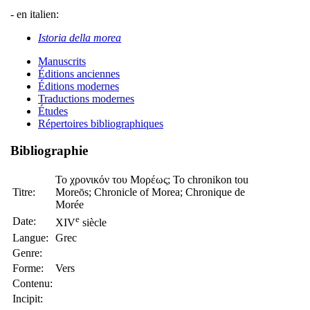
- en italien:
Istoria della morea
Manuscrits
Éditions anciennes
Éditions modernes
Traductions modernes
Études
Répertoires bibliographiques
Bibliographie
Το χρονικόν του Μορέως; To chronikon tou
Titre:
Moreōs; Chronicle of Morea; Chronique de
Morée
e
Date:
XIV
siècle
Langue:
Grec
Genre:
Forme:
Vers
Contenu:
Incipit: