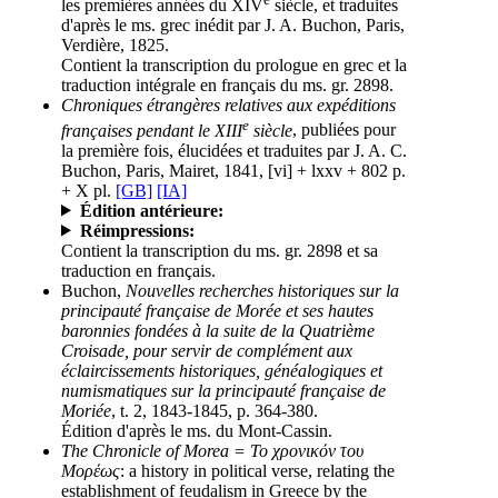
les premières années du XIV
siècle, et traduites
d'après le ms. grec inédit par J. A. Buchon, Paris,
Verdière, 1825.
Contient la transcription du prologue en grec et la
traduction intégrale en français du ms. gr. 2898.
Chroniques étrangères relatives aux expéditions
e
françaises pendant le XIII
siècle
, publiées pour
la première fois, élucidées et traduites par J. A. C.
Buchon, Paris, Mairet, 1841, [vi] + lxxv + 802 p.
+ X pl.
[GB]
[IA]
Édition antérieure:
Réimpressions:
Contient la transcription du ms. gr. 2898 et sa
traduction en français.
Buchon,
Nouvelles recherches historiques sur la
principauté française de Morée et ses hautes
baronnies fondées à la suite de la Quatrième
Croisade, pour servir de complément aux
éclaircissements historiques, généalogiques et
numismatiques sur la principauté française de
Moriée
, t. 2, 1843-1845, p. 364-380.
Édition d'après le ms. du Mont-Cassin.
The Chronicle of Morea = Το χρονικόν του
Μορέως
: a history in political verse, relating the
establishment of feudalism in Greece by the