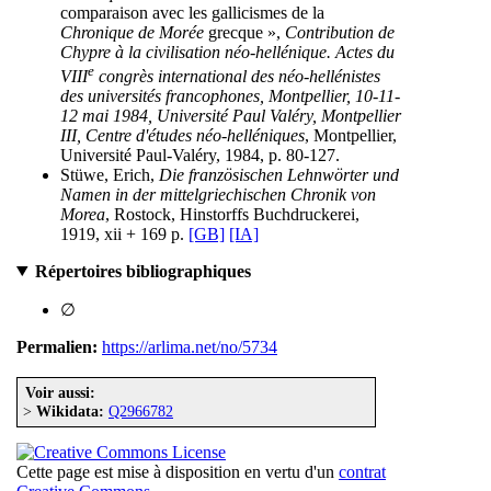
comparaison avec les gallicismes de la
Chronique de Morée
grecque »,
Contribution de
Chypre à la civilisation néo-hellénique. Actes du
e
VIII
congrès international des néo-hellénistes
des universités francophones, Montpellier, 10-11-
12 mai 1984, Université Paul Valéry, Montpellier
III, Centre d'études néo-helléniques
, Montpellier,
Université Paul-Valéry, 1984, p. 80-127.
Stüwe, Erich,
Die französischen Lehnwörter und
Namen in der mittelgriechischen Chronik von
Morea
, Rostock, Hinstorffs Buchdruckerei,
1919, xii + 169 p.
[GB]
[IA]
Répertoires bibliographiques
∅
Permalien:
https://arlima.net/no/5734
Voir aussi:
>
Wikidata:
Q2966782
Cette page est mise à disposition en vertu d'un
contrat