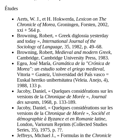
Études
Aerts, W. J., et H. Hokwerda,
Lexicon on The
Chronicle of Morea
, Groningen, Forsten, 2002,
xxi + 564 p.
Browning, Robert, « Greek diglossia yesterday
and today »,
International Journal of the
Sociology of Language
, 35, 1982, p. 49–68.
Browning, Robert,
Medieval and modern Greek
,
Cambridge, Cambridge University Press, 1983.
Egea, José María,
Gramática de la "Crónica de
Morea": un estudio sobre el griego medieval
,
Vitoria = Gasteiz, Universidad del País vasco =
Euskal herriko unibertsitatea (Veleia. Anejo, 4),
1988, 133 p.
Jacoby, Daniel, « Quelques considérations sur les
versions de la
Chronique de Morée
»,
Journal
des savants
, 1968, p. 133-189.
Jacoby, Daniel, « Quelques considérations sur les
versions de la
Chronique de Morée
»,
Société et
démographie à Byzance et en Romanie latine
,
London, Variorum Reprints (Collected Studies
Series, 35), 1975, p. ??.
Jeffreys, Michael J., « Formulas in the
Chronicle