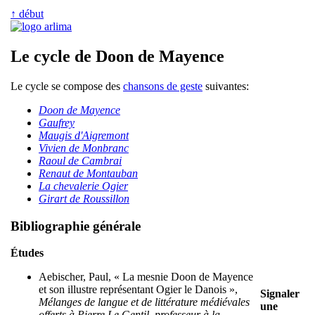
↑ début
Le cycle de Doon de Mayence
Le cycle se compose des
chansons de geste
suivantes:
Doon de Mayence
Gaufrey
Maugis d'Aigremont
Vivien de Monbranc
Raoul de Cambrai
Renaut de Montauban
La chevalerie Ogier
Girart de Roussillon
Bibliographie générale
Études
Aebischer, Paul, « La mesnie Doon de Mayence
et son illustre représentant Ogier le Danois »,
Signaler
Mélanges de langue et de littérature médiévales
une
offerts à Pierre Le Gentil, professeur à la