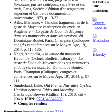
erreur ou
Sorbonne, par ses collègues, ses élèves et ses
une
amis
, Paris, Société d'édition d'enseignement
omission:
supérieur et Centre de documentation
universitaire, 1973, p. 13-32.
Ailes, Marianne, « Témoins fragmentaires de la
geste de Mayence et réception du cycle en
Courriel
Angleterre »,
La geste de Doon de Mayence
dans ses manuscrits et dans ses versions
, éd.
Dominique Boutet, Paris, Champion (Colloques,
congrès et conférences sur le Moyen Âge, 19),
2014, p. 115-136.
Negri, Antonella, «
In limine
du manuscrit
Hatton 59 (Oxford, Bodleian Library) »,
La
geste de Doon de Mayence dans ses manuscrits
et dans ses versions
, éd. Dominique Boutet,
Paris, Champion (Colloques, congrès et
conférences sur le Moyen Âge, 19), 2014, p. 97-
111.
Sunderland, Luke,
Old French Narrative Cycles:
Heroism between Ethics and Morality
,
Cambridge, Brewer (Gallica, 15), 2010, xiii +
204 p.
ISBN:
9781843842200
Comptes rendus:
Permalien:
https://arlima.net/no/7244