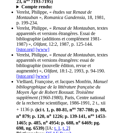
23, n
7193-7195)
Compte rendu:
Verelst, Philippe, « études sur
Renaut de
Montauban
»,
Romanica Gandensia
, 18, 1981,
p. 199-234.
Verelst, Philippe, «
Renaut de Montauban
, textes
apparentés et versions étrangères. Essai de
bibliographie (additions et complément 1981-
1987) »,
Olifant
, 12:2, 1987, p. 125-144.
[jstor.org]
[www]
Verelst, Philippe, «
Renaut de Montauban
, textes
apparentés et versions étrangères: essai de
bibliographie (nouvelle édition, revue et
augmentée) »,
Olifant
, 18:1-2, 1993, p. 94-190.
[jstor.org]
[www]
Vielliard, Françoise, et Jacques Monfrin,
Manuel
bibliographique de la littérature française du
Moyen Âge de Robert Bossuat. Troisième
supplément (1960-1980)
, Paris, Centre national
de la recherche scientifique, 1986-1991, 2 t., xii
os
+ 1136 p.
(ici t. 1, p. 80-81, n
787-788; p. 88,
o
o
os
n
879; p. 120, n
1226; p. 139-141, n
1453-
o
o
1465; p. 485, n
4954; p. 688, n
6469; pg.
698, ng. 6539)
[IA:
t. 1
,
t. 2
]