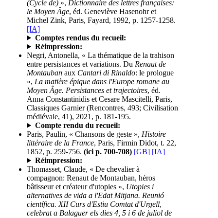
(Cycle de)
»,
Dictionnaire des lettres françaises:
le Moyen Âge
, éd. Geneviève Hasenohr et
Michel Zink, Paris, Fayard, 1992, p. 1257-1258.
[IA]
Comptes rendus du recueil:
Réimpression:
Negri, Antonella, « La thématique de la trahison
entre persistances et variations. Du
Renaut de
Montauban
aux
Cantari di Rinaldo
: le prologue
»,
La matière épique dans l'Europe romane au
Moyen Âge. Persistances et trajectoires
, éd.
Anna Constantinidis et Cesare Mascitelli, Paris,
Classiques Garnier (Rencontres, 493; Civilisation
médiévale, 41), 2021, p. 181-195.
Compte rendu du recueil:
Paris, Paulin, « Chansons de geste »,
Histoire
littéraire de la France
, Paris, Firmin Didot, t. 22,
1852, p. 259-756.
(ici p. 700-708)
[GB]
[IA]
Réimpression:
Thomasset, Claude, « De chevalier à
compagnon: Renaut de Montauban, héros
bâtisseur et créateur d'utopies »,
Utopies i
alternatives de vida a l'Edat Mitjana. Reunió
científica. XII Curs d'Estiu Comtat d'Urgell,
celebrat a Balaguer els dies 4, 5 i 6 de juliol de