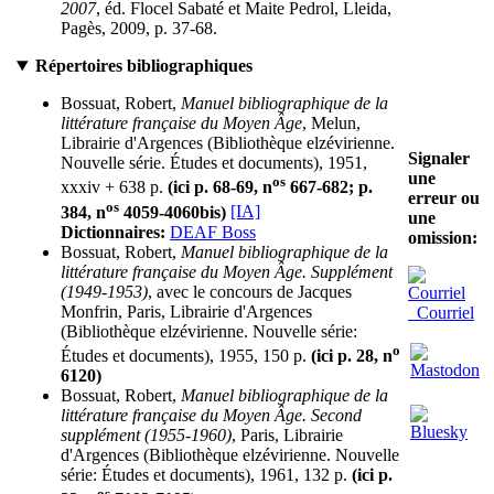
2007
, éd. Flocel Sabaté et Maite Pedrol, Lleida,
Pagès, 2009, p. 37-68.
Répertoires bibliographiques
Bossuat, Robert,
Manuel bibliographique de la
littérature française du Moyen Âge
, Melun,
Librairie d'Argences (Bibliothèque elzévirienne.
Signaler
Nouvelle série. Études et documents), 1951,
une
os
xxxiv + 638 p.
(ici p. 68-69, n
667-682; p.
erreur ou
os
384, n
4059-4060bis)
[IA]
une
Dictionnaires:
DEAF Boss
omission:
Bossuat, Robert,
Manuel bibliographique de la
littérature française du Moyen Âge. Supplément
(1949-1953)
, avec le concours de Jacques
Monfrin, Paris, Librairie d'Argences
Courriel
(Bibliothèque elzévirienne. Nouvelle série:
o
Études et documents), 1955, 150 p.
(ici p. 28, n
6120)
Bossuat, Robert,
Manuel bibliographique de la
littérature française du Moyen Âge. Second
supplément (1955-1960)
, Paris, Librairie
d'Argences (Bibliothèque elzévirienne. Nouvelle
série: Études et documents), 1961, 132 p.
(ici p.
os