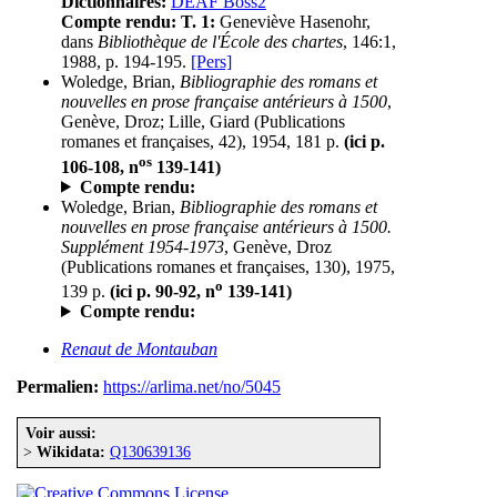
Dictionnaires:
DEAF Boss2
Compte rendu:
T. 1:
Geneviève Hasenohr,
dans
Bibliothèque de l'École des chartes
, 146:1,
1988, p. 194-195.
[Pers]
Woledge, Brian,
Bibliographie des romans et
nouvelles en prose française antérieurs à 1500
,
Genève, Droz; Lille, Giard (Publications
romanes et françaises, 42), 1954, 181 p.
(ici p.
os
106-108, n
139-141)
Compte rendu:
Woledge, Brian,
Bibliographie des romans et
nouvelles en prose française antérieurs à 1500.
Supplément 1954-1973
, Genève, Droz
(Publications romanes et françaises, 130), 1975,
o
139 p.
(ici p. 90-92, n
139-141)
Compte rendu:
Renaut de Montauban
Permalien:
https://arlima.net/no/5045
Voir aussi:
>
Wikidata:
Q130639136