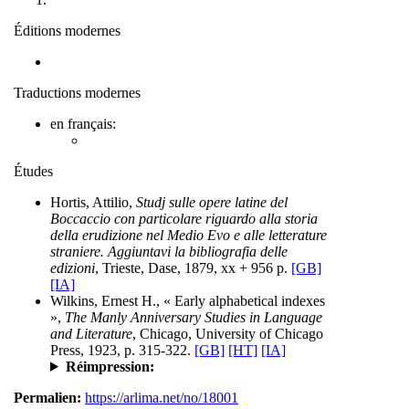
Éditions modernes
Traductions modernes
en français:
Études
Hortis, Attilio,
Studj sulle opere latine del
Boccaccio con particolare riguardo alla storia
della erudizione nel Medio Evo e alle letterature
straniere. Aggiuntavi la bibliografia delle
edizioni
, Trieste, Dase, 1879, xx + 956 p.
[GB]
[IA]
Wilkins, Ernest H., « Early alphabetical indexes
»,
The Manly Anniversary Studies in Language
and Literature
, Chicago, University of Chicago
Press, 1923, p. 315-322.
[GB]
[HT]
[IA]
Réimpression:
Permalien:
https://arlima.net/no/18001