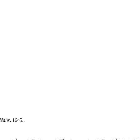
rléans
, 1645.