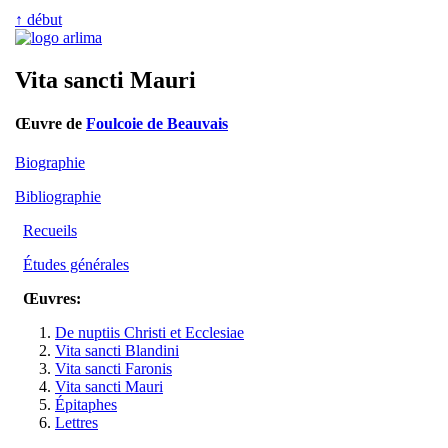
↑ début
Vita sancti Mauri
Œuvre de
Foulcoie de Beauvais
Biographie
Bibliographie
Recueils
Études générales
Œuvres:
De nuptiis Christi et Ecclesiae
Vita sancti Blandini
Vita sancti Faronis
Vita sancti Mauri
Épitaphes
Lettres