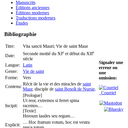
Manuscrits
Éditions anciennes
Éditions modernes
Traductions modernes
Études
Bibliographie
Titre:
Vita sancti Mauri; Vie de saint Maur
e
e
Seconde moitié du XI
et début du XII
Date:
siècle
Signaler une
Langue:
Latin
erreur ou
Genre:
Vie de saint
une
Forme:
Vers
omission:
Récit de la vie et des miracles de
saint
Contenu:
Maur
, disciple de
saint Benoît de Nursie
.
Courriel
[Prologue]
Ut reor, extremos si ferret spina
Incipit:
racemos…
[Texte]
Heroum laudes seu regum…
… Hoc fratrum votum, hoc est vestra
Explicit:
prece totum.