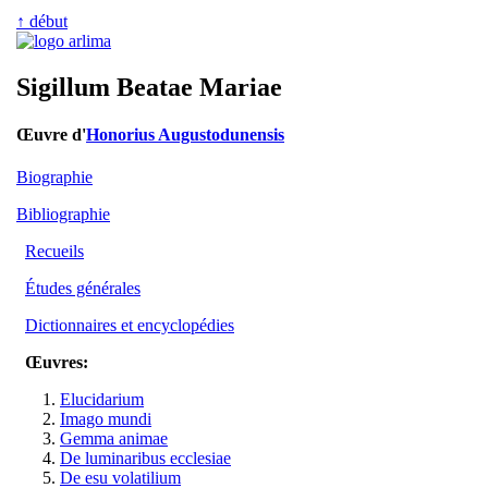
↑ début
Sigillum Beatae Mariae
Œuvre d'
Honorius Augustodunensis
Biographie
Bibliographie
Recueils
Études générales
Dictionnaires et encyclopédies
Œuvres:
Elucidarium
Imago mundi
Gemma animae
De luminaribus ecclesiae
De esu volatilium