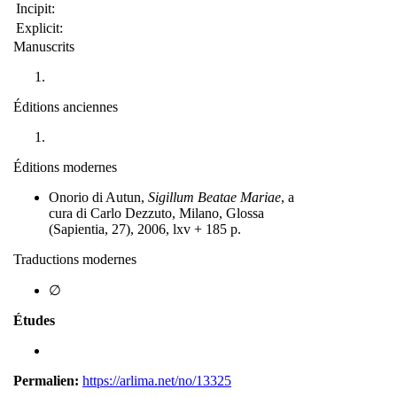
Incipit:
Explicit:
Manuscrits
Éditions anciennes
Éditions modernes
Onorio di Autun,
Sigillum Beatae Mariae
, a
cura di Carlo Dezzuto, Milano, Glossa
(Sapientia, 27), 2006, lxv + 185 p.
Traductions modernes
∅
Études
Permalien:
https://arlima.net/no/13325