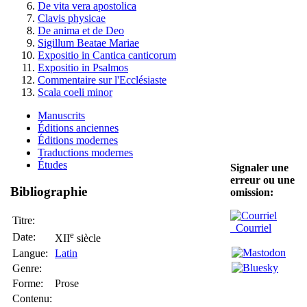
De vita vera apostolica
Clavis physicae
De anima et de Deo
Sigillum Beatae Mariae
Expositio in Cantica canticorum
Expositio in Psalmos
Commentaire sur l'Ecclésiaste
Scala coeli minor
Manuscrits
Éditions anciennes
Éditions modernes
Traductions modernes
Études
Signaler une
erreur ou une
Bibliographie
omission:
Titre:
Courriel
e
Date:
XII
siècle
Langue:
Latin
Genre:
Forme:
Prose
Contenu: