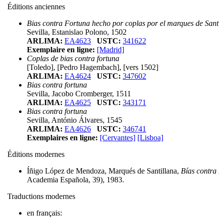
Éditions anciennes
Bias contra Fortuna hecho por coplas por el marques de Sant
Sevilla, Estanislao Polono, 1502
ARLIMA:
EA4623
USTC:
341622
Exemplaire en ligne:
[Madrid]
Coplas de bias contra fortuna
[Toledo], [Pedro Hagembach], [vers 1502]
ARLIMA:
EA4624
USTC:
347602
Bias contra fortuna
Sevilla, Jacobo Cromberger, 1511
ARLIMA:
EA4625
USTC:
343171
Bias contra fortuna
Sevilla, António Álvares, 1545
ARLIMA:
EA4626
USTC:
346741
Exemplaires en ligne:
[Cervantes]
[Lisboa]
Éditions modernes
Íñigo López de Mendoza, Marqués de Santillana,
Bías contra
Academia Española, 39), 1983.
Traductions modernes
en français: