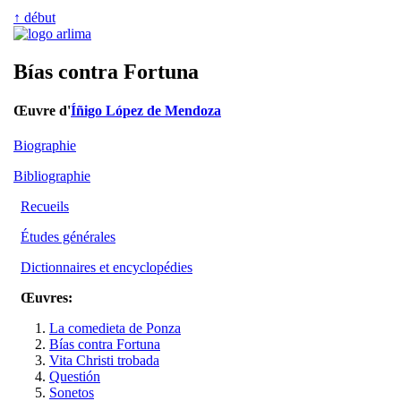
↑ début
Bías contra Fortuna
Œuvre d'
Íñigo López de Mendoza
Biographie
Bibliographie
Recueils
Études générales
Dictionnaires et encyclopédies
Œuvres:
La comedieta de Ponza
Bías contra Fortuna
Vita Christi trobada
Questión
Sonetos