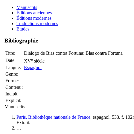
Manuscrits
Éditions anciennes
Éditions modernes
Traductions modernes
Études
Bibliographie
Titre:
Diálogo de Bias contra Fortuna; Bías contra Fortuna
e
Date:
XV
siècle
Langue:
Espagnol
Genre:
Forme:
Contenu:
Incipit:
Explicit:
Manuscrits
Paris, Bibliothèque nationale de France
, espagnol, 533, f. 10
Extrait.
…