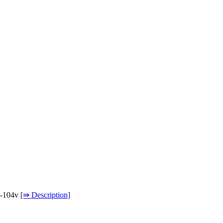
2r-104v
[⇛ Description]