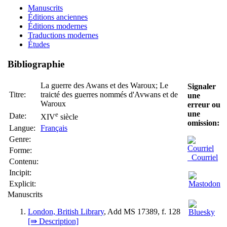
Manuscrits
Éditions anciennes
Éditions modernes
Traductions modernes
Études
Bibliographie
La guerre des Awans et des Waroux; Le
Signaler
Titre:
traicté des guerres nommés d'Avwans et de
une
Waroux
erreur ou
une
e
Date:
XIV
siècle
omission:
Langue:
Français
Genre:
Forme:
Courriel
Contenu:
Incipit:
Explicit:
Manuscrits
London, British Library
, Add MS 17389, f. 128
[⇛ Description]