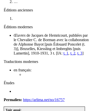
…
Éditions anciennes
Éditions modernes
Œuvres
de Jacques de Hemricourt, publiées par
le Chevalier C. de Borman avec la collaboration
de Alphonse Bayot [puis Édouard Poncelet (t.
3)], Bruxelles, Kiessling et Imbreghts [puis
Lamertin], 1910-1931, 3 t. [IA:
t. 1
,
t. 2
,
t. 3
]
Traductions modernes
en français:
Études
Permalien:
https://arlima.net/no/16757
Voir aussi: