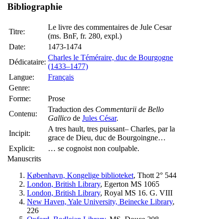
Bibliographie
Le livre des commentaires de Jule Cesar
Titre:
(ms. BnF, fr. 280, expl.)
Date:
1473-1474
Charles le Téméraire, duc de Bourgogne
Dédicataire:
(1433–1477)
Langue:
Français
Genre:
Forme:
Prose
Traduction des
Commentarii de Bello
Contenu:
Gallico
de
Jules César
.
A tres hault, tres puissant– Charles, par la
Incipit:
grace de Dieu, duc de Bourgoingne…
Explicit:
… se cognoist non coulpable.
Manuscrits
København, Kongelige biblioteket
, Thott 2° 544
London, British Library
, Egerton MS 1065
London, British Library
, Royal MS 16. G. VIII
New Haven, Yale University, Beinecke Library
,
226