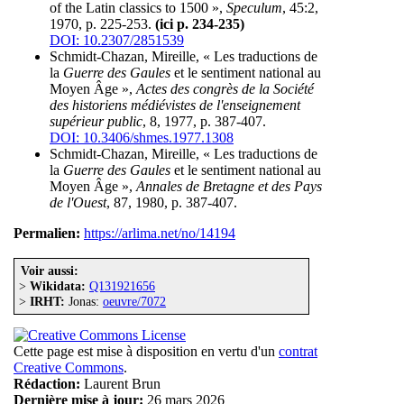
of the Latin classics to 1500 »,
Speculum
, 45:2,
1970, p. 225-253.
(ici p. 234-235)
DOI: 10.2307/2851539
Schmidt-Chazan, Mireille, « Les traductions de
la
Guerre des Gaules
et le sentiment national au
Moyen Âge »,
Actes des congrès de la Société
des historiens médiévistes de l'enseignement
supérieur public
, 8, 1977, p. 387-407.
DOI: 10.3406/shmes.1977.1308
Schmidt-Chazan, Mireille, « Les traductions de
la
Guerre des Gaules
et le sentiment national au
Moyen Âge »,
Annales de Bretagne et des Pays
de l'Ouest
, 87, 1980, p. 387-407.
Permalien:
https://arlima.net/no/14194
Voir aussi:
>
Wikidata:
Q131921656
>
IRHT:
Jonas:
oeuvre/7072
Cette page est mise à disposition en vertu d'un
contrat
Creative Commons
.
Rédaction:
Laurent Brun
Dernière mise à jour:
26 mars 2026