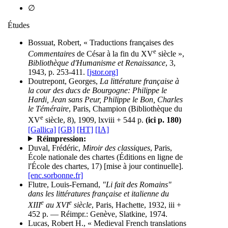
∅
Études
Bossuat, Robert, « Traductions françaises des
e
Commentaires
de César à la fin du XV
siècle »,
Bibliothèque d'Humanisme et Renaissance
, 3,
1943, p. 253-411.
[jstor.org]
Doutrepont, Georges,
La littérature française à
la cour des ducs de Bourgogne: Philippe le
Hardi, Jean sans Peur, Philippe le Bon, Charles
le Téméraire
, Paris, Champion (Bibliothèque du
e
XV
siècle, 8), 1909, lxviii + 544 p.
(ici p. 180)
[Gallica]
[GB]
[HT]
[IA]
Réimpression:
Duval, Frédéric,
Miroir des classiques
, Paris,
École nationale des chartes (Éditions en ligne de
l'École des chartes, 17) [mise à jour continuelle].
[enc.sorbonne.fr]
Flutre, Louis-Fernand,
"Li fait des Romains"
dans les littératures française et italienne du
e
e
XIII
au XVI
siècle
, Paris, Hachette, 1932, iii +
452 p. — Réimpr.: Genève, Slatkine, 1974.
Lucas, Robert H., « Medieval French translations