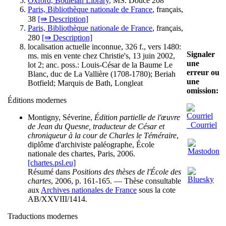
Oxford, Bodleian Library
, MS. Douce 208
Paris, Bibliothèque nationale de France
, français,
38
[⇛ Description]
Paris, Bibliothèque nationale de France
, français,
280
[⇛ Description]
localisation actuelle inconnue, 326 f., vers 1480:
Signaler
ms. mis en vente chez Christie's, 13 juin 2002,
une
lot 2
; anc. poss.: Louis-César de la Baume Le
erreur ou
Blanc, duc de La Vallière (1708-1780); Beriah
une
Botfield; Marquis de Bath, Longleat
omission:
Éditions modernes
Montigny, Séverine,
Édition partielle de l'œuvre
Courriel
de Jean du Quesne, traducteur de César et
chroniqueur à la cour de Charles le Téméraire
,
diplôme d'archiviste paléographe, École
nationale des chartes, Paris, 2006.
[chartes.psl.eu]
Résumé dans
Positions des thèses de l'École des
chartes
, 2006, p. 161-165. — Thèse consultable
aux
Archives nationales de France
sous la cote
AB/XXVIII/1414.
Traductions modernes