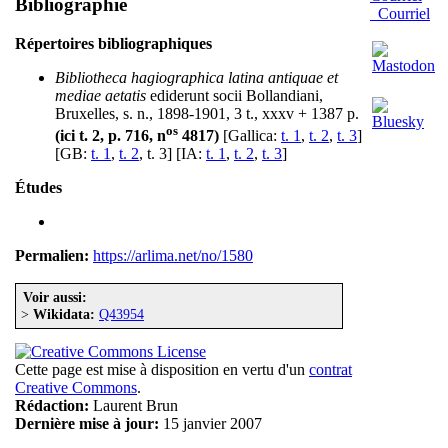
Bibliographie
Courriel
Répertoires bibliographiques
Bibliotheca hagiographica latina antiquae et
mediae aetatis
ediderunt socii Bollandiani,
Bruxelles, s. n., 1898-1901, 3 t., xxxv + 1387 p.
os
(ici t. 2, p. 716, n
4817)
[Gallica:
t. 1
,
t. 2
,
t. 3
]
[GB:
t. 1
,
t. 2
, t. 3] [IA:
t. 1
,
t. 2
,
t. 3
]
Études
Permalien:
https://arlima.net/no/1580
Voir aussi:
>
Wikidata:
Q43954
Cette page est mise à disposition en vertu d'un
contrat
Creative Commons
.
Rédaction:
Laurent Brun
Dernière mise à jour:
15 janvier 2007