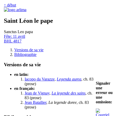
↑ début
Saint Léon le pape
Sanctus Leo papa
Fête: 11 avril
BHL 4817
Versions de sa vie
Bibliographie
Versions de sa vie
en latin:
Iacopo da Varazze
,
Legenda aurea
, ch. 83
Signaler
(prose)
une
en français:
erreur ou
Jean de Vignay
,
La legende des sains
, ch.
une
83 (prose)
omission:
Jean Batallier
,
La legende doree
, ch. 83
(prose)