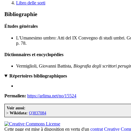
Libro delle sorti
Bibliographie
Études générales
L'Umanesimo umbro: Atti del IX Convegno di studi umbri. Gubbio
p. 78.
Dictionnaires et encyclopédies
Vermiglioli, Giovanni Battista,
Biografia degli scrittori perugi
Répertoires bibliographiques
Permalien:
https://arlima.net/no/15524
Voir aussi:
>
Wikidata:
Q3837084
Cette page est mise à disposition en vertu d'un
contrat Creative Co