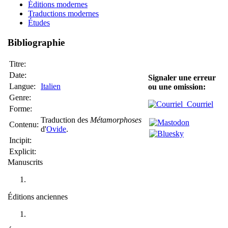
Éditions modernes
Traductions modernes
Études
Bibliographie
Titre:
Date:
Signaler une erreur
Langue:
Italien
ou une omission:
Genre:
Courriel
Forme:
Traduction des
Métamorphoses
Contenu:
d'
Ovide
.
Incipit:
Explicit:
Manuscrits
Éditions anciennes