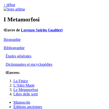
↑ début
I Metamorfosi
Œuvre de
Lorenzo Spirito Gualtieri
Biographie
Bibliographie
Études générales
Dictionnaires et encyclopédies
Œuvres:
La Finice
L'Altro Marte
Le Metamorfosi
Libro delle sorti
Manuscrits
Éditions anciennes