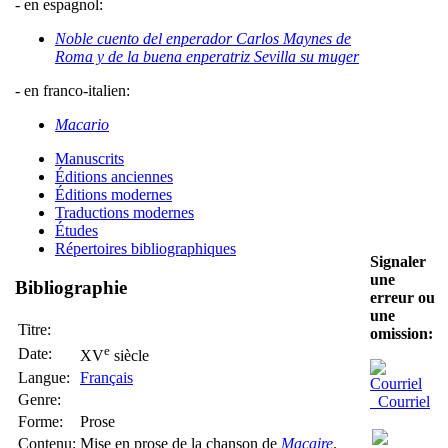
- en espagnol:
Noble cuento del enperador Carlos Maynes de
Roma y de la buena enperatriz Sevilla su muger
- en franco-italien:
Macario
Manuscrits
Éditions anciennes
Éditions modernes
Traductions modernes
Études
Répertoires bibliographiques
Signaler
une
Bibliographie
erreur ou
une
Titre:
omission:
e
Date:
XV
siècle
Langue:
Français
Genre:
Courriel
Forme:
Prose
Contenu:
Mise en prose de la chanson de
Macaire
.