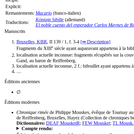
Explicit:
Remaniements:
Macario
(franco-italien)
Königin Sibille
(allemand)
Traductions:
El noble cuento del enperador Carlos Maynes de Ro
Manuscrits
Bruxelles, KBR
, II 139 / 1, f. 3-4
[⇛ Description]
e
Fragments du XIII
siècle ayant auparavant appartenu à la bib
localisation actuelle inconnue: fragments récupérés sur la cou
Gand, au baron de Reiffenberg.
localisation actuelle inconnue, 2 f.: bifeuillet ayant appartenu
…
Éditions anciennes
∅
Éditions modernes
Chronique rimée
de Philippe Mouskes, évêque de Tournay au tr
de Reiffenberg, Bruxelles, Hayez (Collection de chroniques be
Dictionnaires:
DEAF MousketR
;
FEW Mousket
;
TL Mousk.
Compte rendu: