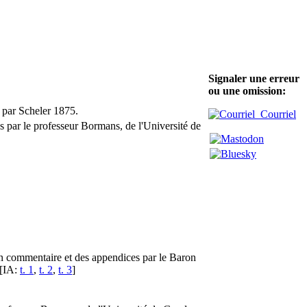
Signaler une erreur
ou une omission:
s par Scheler 1875.
Courriel
 par le professeur Bormans, de l'Université de
un commentaire et des appendices par le Baron
 [IA:
t. 1
,
t. 2
,
t. 3
]