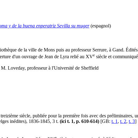
ma y de la buena enperatriz Sevilla su muger
(espagnol)
liothèque de la ville de Mons puis au professeur Serrure, à Gand. Édité
e
verture d'un ouvrage de Jean de Lyra relié au XV
siècle et communiqués
 à M. Loveday, professeur à l'Université de Sheffield
eizième siècle, publiée pour la première fois avec des préliminaires, 
lges inédites), 1836-1845, 3 t.
(ici t. 1, p. 610-614)
[GB:
t. 1
,
t. 2
,
t. 3
]
e