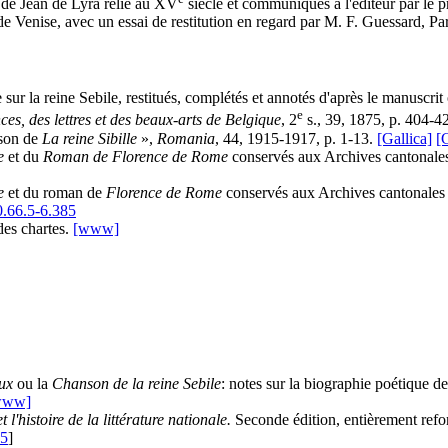
 de Jean de Lyra relié au XV
siècle et communiqués à l'éditeur par le 
de Venise, avec un essai de restitution en regard par M. F. Guessard, Par
 sur la reine Sebile, restitués, complétés et annotés d'après le manuscri
e
ces, des lettres et des beaux-arts de Belgique
, 2
s., 39, 1875, p. 404-
nson de
La reine Sibille
»,
Romania
, 44, 1915-1917, p. 1-13.
[Gallica]
[
e
et du
Roman de Florence de Rome
conservés aux Archives cantonale
e
et du roman de
Florence de Rome
conservés aux Archives cantonales
.66.5-6.385
des chartes.
[www]
ux
ou la
Chanson de la reine Sebile
: notes sur la biographie poétique 
www]
l'histoire de la littérature nationale.
Seconde édition, entièrement refo
 5
]