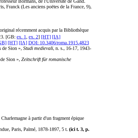
professeur Bormans, de l'Université de Gand.
is, Franck (Les anciens poëtes de la France, 9),
t original récemment acquis par la Bibliothèque
423. [GB:
ex. 1
,
ex. 2
]
[HT]
[IA]
GB]
[HT]
[IA]
DOI: 10.3406/roma.1915.4823
s de Sion »,
Studi medievali
, n. s., 16-17, 1943-
 de Sion »,
Zeitschrift für romanische
de Charlemagne à partir d'un fragment épique
ndue, Paris, Palmé, 1878-1897, 5 t.
(ici t. 3, p.