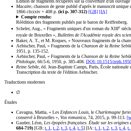
Édition de fragments récupérés sur la couverture d'un ouvrage
Macaire
, chanson de geste publié d'après le manuscrit unique 
1866 clxxxiv + 408 p.
(ici p. 307-312)
[GB]
[IA]
Compte rendu:
Réédition des fragments publiés par le baron de Reiffenberg.
e
Scheler, Aug., « Fragments uniques d'un roman du XIII
siècle
royale de Bruxelles »,
Bulletins de l'Académie royale des scien
Baker, A. T., et M. Roques, « Nouveaux fragments de la cha
Aebischer, Paul, « Fragments de la
Chanson de la Reine Sebil
1951, p. 135-152.
Aebischer, Paul, « Fragments de la
Chanson de la Reine Sebil
Philologie
, 66:5-6, 1950, p. 385-408.
DOI: 10.1515/zrph.1950
Reine Sebile
, éd. Jean-Baptiste Camps, Paris, École nationale 
Transcription du texte de l'édition Aebischer.
Traductions modernes
∅
Études
Cavagna, Mattia, « Les
Enfances Louis
, le
Charlemagne furie
conservé à Bruxelles »,
Vox romanica
, 74, 2015, p. 99-113.
[
Gautier, Léon,
Les épopées françaises. Étude sur les origines et 
684-719)
[GB:
t. 1
,
t. 2
,
t. 3
,
t. 4
,
t. 5
] [IA:
t. 1
,
t. 2
,
t. 3
,
t. 4
,
t.