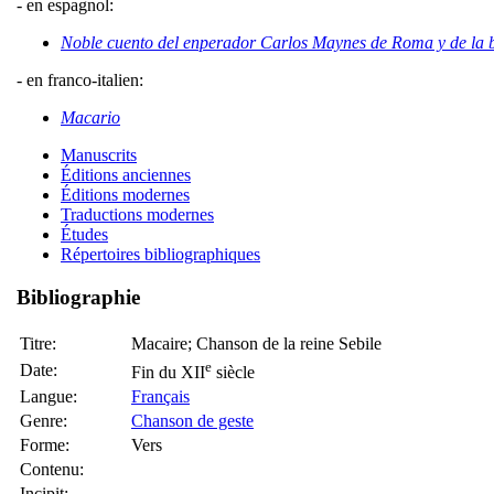
- en espagnol:
Noble cuento del enperador Carlos Maynes de Roma y de la b
- en franco-italien:
Macario
Manuscrits
Éditions anciennes
Éditions modernes
Traductions modernes
Études
Répertoires bibliographiques
Bibliographie
Titre:
Macaire; Chanson de la reine Sebile
e
Date:
Fin du XII
siècle
Langue:
Français
Genre:
Chanson de geste
Forme:
Vers
Contenu:
Incipit: