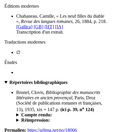
Éditions modernes
Chabaneau, Camille, « Les neuf filles du diable
»,
Revue des langues romanes
, 26, 1884, p. 218.
[Gallica]
[GB]
[HT]
[IA]
Transcription d'un extrait.
Traductions modernes
∅
Études
Répertoires bibliographiques
Brunel, Clovis,
Bibliographie des manuscrits
littéraires en ancien provençal
, Paris, Droz
(Société de publications romanes et françaises,
o
13), 1935, xix + 147 p.
(ici p. 39, n
124)
Compte rendu:
Réimpression:
Permalien:
https://arlima.net/no/18066