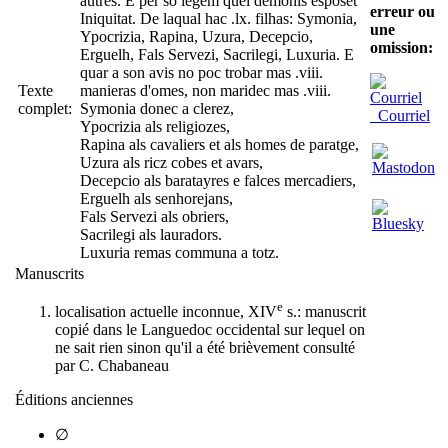
autres. E per so legem quel demonis esposet
erreur ou
Iniquitat. De laqual hac .lx. filhas: Symonia,
une
Ypocrizia, Rapina, Uzura, Decepcio,
omission:
Erguelh, Fals Servezi, Sacrilegi, Luxuria. E
quar a son avis no poc trobar mas .viii.
Texte
manieras d'omes, non maridec mas .viii.
complet:
Symonia donec a clerez,
Courriel
Ypocrizia als religiozes,
Rapina als cavaliers et als homes de paratge,
Uzura als ricz cobes et avars,
Decepcio als baratayres e falces mercadiers,
Erguelh als senhorejans,
Fals Servezi als obriers,
Sacrilegi als lauradors.
Luxuria remas communa a totz.
Manuscrits
e
localisation actuelle inconnue, XIV
s.: manuscrit
copié dans le Languedoc occidental sur lequel on
ne sait rien sinon qu'il a été brièvement consulté
par C. Chabaneau
Éditions anciennes
∅