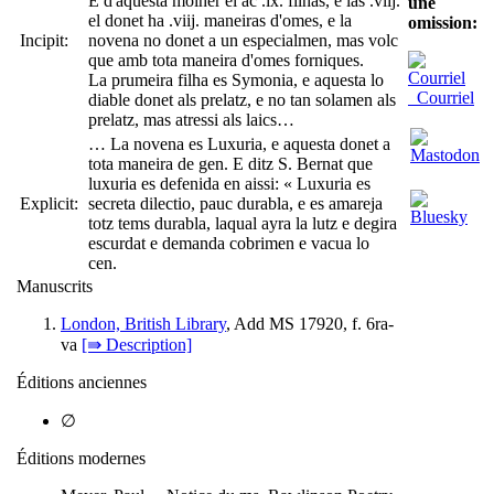
E d'aquesta molher el ac .ix. filhas, e las .viij.
une
el donet ha .viij. maneiras d'omes, e la
omission:
Incipit:
novena no donet a un especialmen, mas volc
que amb tota maneira d'omes forniques.
La prumeira filha es Symonia, e aquesta lo
Courriel
diable donet als prelatz, e no tan solamen als
prelatz, mas atressi als laics…
… La novena es Luxuria, e aquesta donet a
tota maneira de gen. E ditz S. Bernat que
luxuria es defenida en aissi: « Luxuria es
Explicit:
secreta dilectio, pauc durabla, e es amareja
totz tems durabla, laqual ayra la lutz e degira
escurdat e demanda cobrimen e vacua lo
cen.
Manuscrits
London, British Library
, Add MS 17920, f. 6ra-
va
[⇛ Description]
Éditions anciennes
∅
Éditions modernes