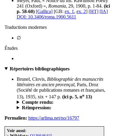
Meyer, Paul, « Notice du ms. Rawlinson Poetry
241 (Oxford) »,
Romania
, 29, 1900, p. 1-84.
(ici
p. 58-60)
[Gallica]
[GB:
ex. 1
,
ex. 2
]
[HT]
[IA]
DOI: 10.3406/roma.1900.5611
Traductions modernes
∅
Études
Répertoires bibliographiques
Brunel, Clovis,
Bibliographie des manuscrits
littéraires en ancien provençal
, Paris, Droz
(Société de publications romanes et françaises,
o
13), 1935, xix + 147 p.
(ici p. 5, n
13)
Compte rendu:
Réimpression:
Permalien:
https://arlima.net/no/16797
Voir aussi:
>
Wikidata:
Q136646415