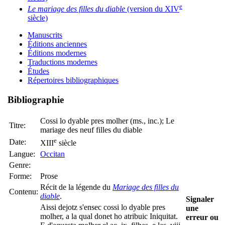
e
Le mariage des filles du diable
(version du XIV
siècle)
Manuscrits
Éditions anciennes
Éditions modernes
Traductions modernes
Études
Répertoires bibliographiques
Bibliographie
Cossi lo dyable pres molher (ms., inc.); Le
Titre:
mariage des neuf filles du diable
e
Date:
XIII
siècle
Langue:
Occitan
Genre:
Forme:
Prose
Récit de la légende du
Mariage des filles du
Contenu:
diable
.
Signaler
Aissi dejotz s'ensec cossi lo dyable pres
une
molher, a la qual donet ho atribuic Iniquitat.
erreur ou