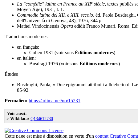
e
La "comédie" latine en France au XII
siècle
, textes publiés 
Moyen Âge), 1931, t. 1.
Commedie latine del XII. e XIII. secolo
, éd. Paola Busdraghi, G
dell'Università di Genova, 48), 1976, 344 p.
Mathei Vindocinensis
Opera
edidit Franco Munari, Roma, Edizio
Traductions modernes
en français:
Cohen 1931 (voir sous
Éditions modernes
)
en italien:
Busdragi 1976 (voir sous
Éditions modernes
)
Études
Busdraghi, Paola, « Due epigrammi attribuiti a Ildeberto di La
85-92.
Permalien:
https://arlima.net/no/15231
Voir aussi:
>
Wikidata:
Q134612730
Cette page est mise à disposition en vertu d'un
contrat Creative Co