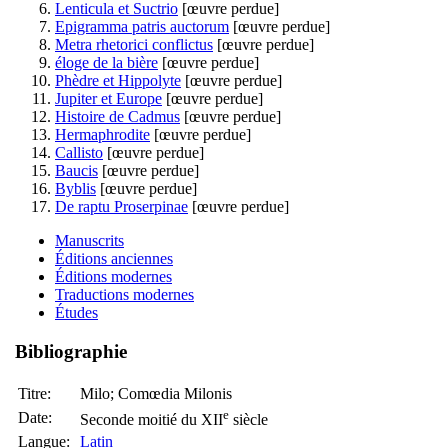
Lenticula et Suctrio
[œuvre perdue]
Epigramma patris auctorum
[œuvre perdue]
Metra rhetorici conflictus
[œuvre perdue]
éloge de la bière
[œuvre perdue]
Phèdre et Hippolyte
[œuvre perdue]
Jupiter et Europe
[œuvre perdue]
Histoire de Cadmus
[œuvre perdue]
Hermaphrodite
[œuvre perdue]
Callisto
[œuvre perdue]
Baucis
[œuvre perdue]
Byblis
[œuvre perdue]
De raptu Proserpinae
[œuvre perdue]
Manuscrits
Éditions anciennes
Éditions modernes
Traductions modernes
Études
Bibliographie
Titre:
Milo; Comœdia Milonis
e
Date:
Seconde moitié du XII
siècle
Langue:
Latin