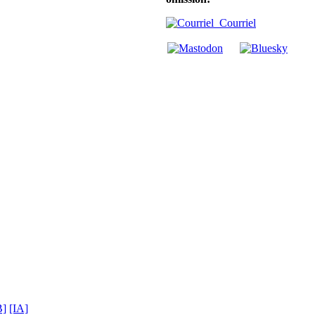
Courriel
B]
[IA]