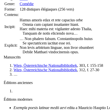
Genre:
Comédie
Forme:
128 distiques élégiaques (256 vers)
Contenu:
Hamus amoris edax et rete capacius orbe
Omnia cum capiant insatianter hiant.
Incipit:
Haec mihi materia est: vigilanter adesto Thalia,
Tanquam de notis eliciendo nova…
… Non phalero falsum. Constantinopolis huius
Se spectatricem iactitat esse rei.
Explicit:
Non levis arbitrium linguae, non livor obumbret
Debile Matthaei vindocinensis opus.
Manuscrits
Wien, Österreichische Nationalbibliothek
, 303, f. 155-158
Wien, Österreichische Nationalbibliothek
, 312, f. 27-30
…
Éditions anciennes
Éditions modernes
Exempla poesis latinae medii aevi
edita a Mauricio Hauptio L