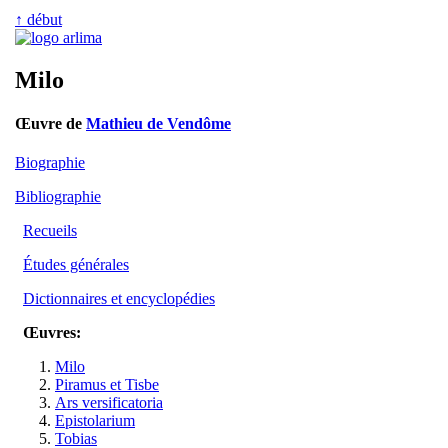
↑ début
Milo
Œuvre de
Mathieu de Vendôme
Biographie
Bibliographie
Recueils
Études générales
Dictionnaires et encyclopédies
Œuvres:
Milo
Piramus et Tisbe
Ars versificatoria
Epistolarium
Tobias