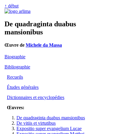
↑ début
De quadraginta duabus
mansionibus
Œuvre de
Michele da Massa
Biographie
Bibliographie
Recueils
Études générales
Dictionnaires et encyclopédies
Œuvres:
De quadraginta duabus mansionibus
De vitiis et virtutibus
Expositio super evangelium Lucae
Expositio super evangelium Matthei