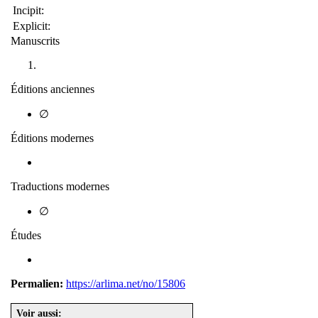
Incipit:
Explicit:
Manuscrits
Éditions anciennes
∅
Éditions modernes
Traductions modernes
∅
Études
Permalien:
https://arlima.net/no/15806
Voir aussi: