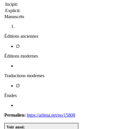
Incipit:
Explicit:
Manuscrits
Éditions anciennes
∅
Éditions modernes
Traductions modernes
∅
Études
Permalien:
https://arlima.net/no/15808
Voir aussi: