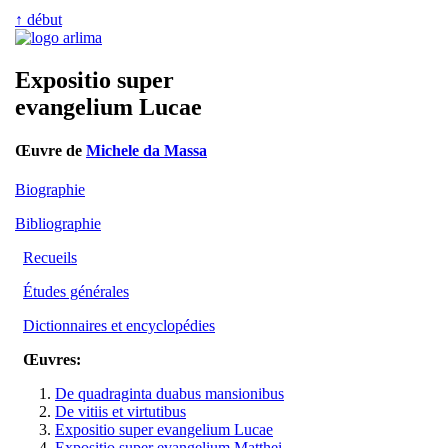
↑ début
Expositio super
evangelium Lucae
Œuvre de
Michele da Massa
Biographie
Bibliographie
Recueils
Études générales
Dictionnaires et encyclopédies
Œuvres:
De quadraginta duabus mansionibus
De vitiis et virtutibus
Expositio super evangelium Lucae
Expositio super evangelium Matthei