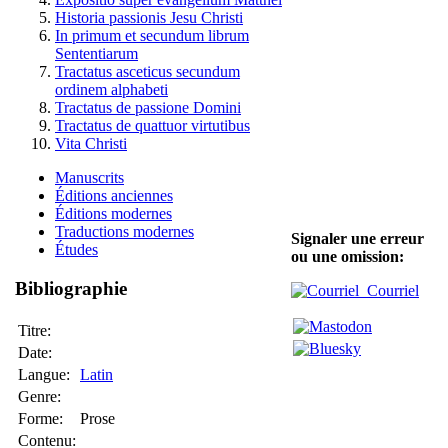
Historia passionis Jesu Christi
In primum et secundum librum
Sententiarum
Tractatus asceticus secundum
ordinem alphabeti
Tractatus de passione Domini
Tractatus de quattuor virtutibus
Vita Christi
Manuscrits
Éditions anciennes
Éditions modernes
Traductions modernes
Signaler une erreur
Études
ou une omission:
Bibliographie
Courriel
Titre:
Date:
Langue:
Latin
Genre:
Forme:
Prose
Contenu: