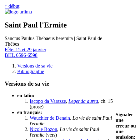
↑ début
Saint Paul l'Ermite
Sanctus Paulus Thebaeus heremita | Saint Paul de
Thèbes
Fête: 15 et 29 janvier
BHL 6596-6598
Versions de sa vie
Bibliographie
Versions de sa vie
en latin:
Iacopo da Varazze
,
Legenda aurea
, ch. 15
(prose)
en français:
Signaler
Wauchier de Denain
,
La vie de saint Paul
une
l'ermite
erreur ou
Nicole Bozon
,
La vie de saint Paul
une
l'ermite
(vers)
omission: