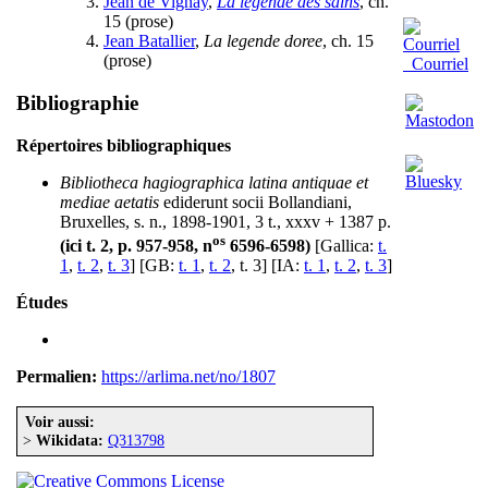
Jean de Vignay
,
La legende des sains
, ch.
15 (prose)
Jean Batallier
,
La legende doree
, ch. 15
(prose)
Courriel
Bibliographie
Répertoires bibliographiques
Bibliotheca hagiographica latina antiquae et
mediae aetatis
ediderunt socii Bollandiani,
Bruxelles, s. n., 1898-1901, 3 t., xxxv + 1387 p.
os
(ici t. 2, p. 957-958, n
6596-6598)
[Gallica:
t.
1
,
t. 2
,
t. 3
] [GB:
t. 1
,
t. 2
, t. 3] [IA:
t. 1
,
t. 2
,
t. 3
]
Études
Permalien:
https://arlima.net/no/1807
Voir aussi:
>
Wikidata:
Q313798