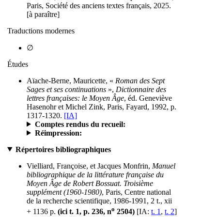
Paris, Société des anciens textes français, 2025.
[à paraître]
Traductions modernes
∅
Études
Aïache-Berne, Mauricette, «
Roman des Sept
Sages et ses continuations
»,
Dictionnaire des
lettres françaises: le Moyen Âge
, éd. Geneviève
Hasenohr et Michel Zink, Paris, Fayard, 1992, p.
1317-1320.
[IA]
Comptes rendus du recueil:
Réimpression:
Répertoires bibliographiques
Vielliard, Françoise, et Jacques Monfrin,
Manuel
bibliographique de la littérature française du
Moyen Âge de Robert Bossuat. Troisième
supplément (1960-1980)
, Paris, Centre national
de la recherche scientifique, 1986-1991, 2 t., xii
o
+ 1136 p.
(ici t. 1, p. 236, n
2504)
[IA:
t. 1
,
t. 2
]