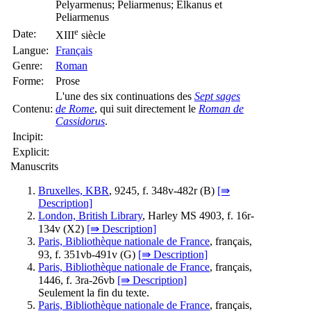
Pelyarmenus; Peliarmenus; Elkanus et
Peliarmenus
e
Date:
XIII
siècle
Langue:
Français
Genre:
Roman
Forme:
Prose
L'une des six continuations des
Sept sages
Contenu:
de Rome
, qui suit directement le
Roman de
Cassidorus
.
Incipit:
Explicit:
Manuscrits
Bruxelles, KBR
, 9245, f. 348v-482r (
B
)
[⇛
Description]
London, British Library
, Harley MS 4903, f. 16r-
134v (
X2
)
[⇛ Description]
Paris, Bibliothèque nationale de France
, français,
93, f. 351vb-491v (
G
)
[⇛ Description]
Paris, Bibliothèque nationale de France
, français,
1446, f. 3ra-26vb
[⇛ Description]
Seulement la fin du texte.
Paris, Bibliothèque nationale de France
, français,