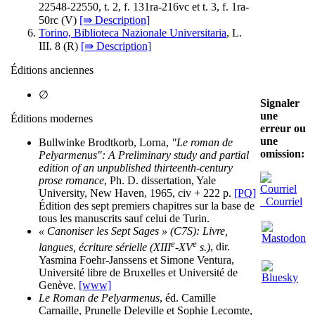
22548-22550, t. 2, f. 131ra-216vc et t. 3, f. 1ra-
50rc (
V
)
[⇛ Description]
Torino, Biblioteca Nazionale Universitaria
, L.
III. 8 (
R
)
[⇛ Description]
Éditions anciennes
∅
Signaler
une
Éditions modernes
erreur ou
une
Bullwinke Brodtkorb, Lorna,
"Le roman de
omission:
Pelyarmenus": A Preliminary study and partial
edition of an unpublished thirteenth-century
prose romance
, Ph. D. dissertation, Yale
University, New Haven, 1965, civ + 222 p.
[PQ]
Courriel
Édition des sept premiers chapitres sur la base de
tous les manuscrits sauf celui de Turin.
« Canoniser les Sept Sages » (C7S): Livre,
e
e
langues, écriture sérielle (XIII
-XV
s.)
, dir.
Yasmina Foehr-Janssens et Simone Ventura,
Université libre de Bruxelles et Université de
Genève.
[www]
Le Roman de Pelyarmenus
, éd. Camille
Carnaille, Prunelle Deleville et Sophie Lecomte,