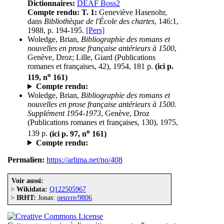
Dictionnaires:
DEAF Boss2
Compte rendu:
T. 1:
Geneviève Hasenohr,
dans
Bibliothèque de l'École des chartes
, 146:1,
1988, p. 194-195.
[Pers]
Woledge, Brian,
Bibliographie des romans et
nouvelles en prose française antérieurs à 1500
,
Genève, Droz; Lille, Giard (Publications
romanes et françaises, 42), 1954, 181 p.
(ici p.
o
119, n
161)
Compte rendu:
Woledge, Brian,
Bibliographie des romans et
nouvelles en prose française antérieurs à 1500.
Supplément 1954-1973
, Genève, Droz
(Publications romanes et françaises, 130), 1975,
o
139 p.
(ici p. 97, n
161)
Compte rendu:
Permalien:
https://arlima.net/no/408
Voir aussi:
>
Wikidata:
Q122505967
>
IRHT:
Jonas:
oeuvre/9806