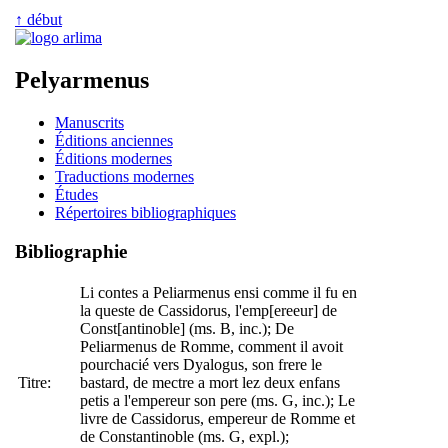
↑ début
Pelyarmenus
Manuscrits
Éditions anciennes
Éditions modernes
Traductions modernes
Études
Répertoires bibliographiques
Bibliographie
Li contes a Peliarmenus ensi comme il fu en
la queste de Cassidorus, l'emp[ereeur] de
Const[antinoble] (ms. B, inc.); De
Peliarmenus de Romme, comment il avoit
pourchacié vers Dyalogus, son frere le
Titre:
bastard, de mectre a mort lez deux enfans
petis a l'empereur son pere (ms. G, inc.); Le
livre de Cassidorus, empereur de Romme et
de Constantinoble (ms. G, expl.);