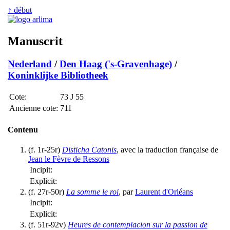
↑ début
Manuscrit
Nederland
/
Den Haag ('s-Gravenhage)
/
Koninklijke Bibliotheek
Cote:
73 J 55
Ancienne cote:
711
Contenu
(f. 1r-25r)
Disticha Catonis
, avec la traduction française de
Jean le Fèvre de Ressons
Incipit:
Explicit:
(f. 27r-50r)
La somme le roi
, par
Laurent d'Orléans
Incipit:
Explicit:
(f. 51r-92v)
Heures de contemplacion sur la passion de