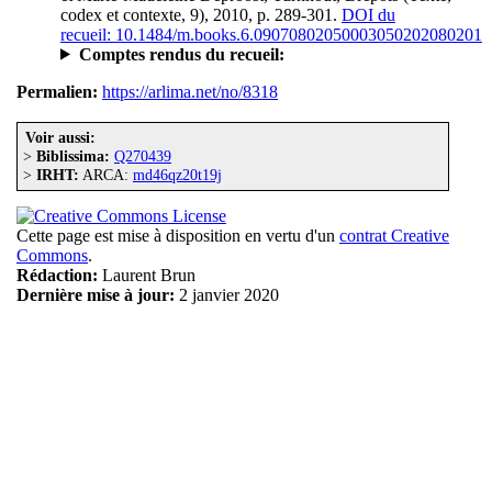
codex et contexte, 9), 2010, p. 289-301.
DOI du
recueil: 10.1484/m.books.6.09070802050003050202080201
Comptes rendus du recueil:
Permalien:
https://arlima.net/no/8318
Voir aussi:
>
Biblissima:
Q270439
>
IRHT:
ARCA:
md46qz20t19j
Cette page est mise à disposition en vertu d'un
contrat Creative
Commons
.
Rédaction:
Laurent Brun
Dernière mise à jour:
2 janvier 2020