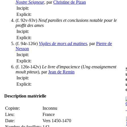
Nostre Seigneur
, par
Christine de Pizan
Incipit:
Explicit:
(f. 92v-93v)
Neuf parolles et conclusions notable pour le
proffit des ames
Incipit:
Explicit:
(f. 94r-126r)
Vigiles de mors ad matines
, par
Pierre de
Nesson
Incipit:
Explicit:
(f. 126r-142v)
Le livre d'impacience
(
Ung ensaignement
moult piteux
), par
Jean de Remin
Incipit:
Explicit:
Description matérielle
Copiste:
Inconnu
Lieu:
France
Date:
Vers 1450-1470
Nombre de feuillets:
142