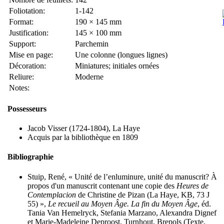
Foliotation:
1-142
Format:
190 × 145 mm
Justification:
145 × 100 mm
Support:
Parchemin
Mise en page:
Une colonne (longues lignes)
Décoration:
Miniatures; initiales ornées
Reliure:
Moderne
Notes:
Possesseurs
Jacob Visser (1724-1804), La Haye
Acquis par la bibliothèque en 1809
Bibliographie
Stuip, René, « Unité de l’enluminure, unité du manuscrit? À
propos d'un manuscrit contenant une copie des
Heures de
Contemplacion
de Christine de Pizan (La Haye, KB, 73 J
55) »,
Le recueil au Moyen Âge. La fin du Moyen Âge
, éd.
Tania Van Hemelryck, Stefania Marzano, Alexandra Dignef
et Marie-Madeleine Deproost, Turnhout, Brepols (Texte,