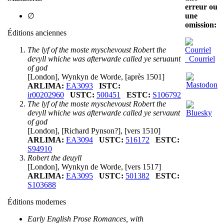
erreur ou
une
∅
omission:
Éditions anciennes
The lyf of the moste myschevoust Robert the
Courriel
devyll whiche was afterwarde called ye seruaunt
of god
[London], Wynkyn de Worde, [après 1501]
ARLIMA:
EA3093
ISTC:
ir00202960
USTC:
500451
ESTC:
S106792
The lyf of the moste myschevoust Robert the
devyll whiche was afterwarde called ye servaunt
of god
[London], [Richard Pynson?], [vers 1510]
ARLIMA:
EA3094
USTC:
516172
ESTC:
S94910
Robert the deuyll
[London], Wynkyn de Worde, [vers 1517]
ARLIMA:
EA3095
USTC:
501382
ESTC:
S103688
Éditions modernes
Early English Prose Romances, with