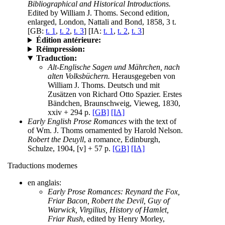
Bibliographical and Historical Introductions.
Edited by William J. Thoms. Second edition,
enlarged, London, Nattali and Bond, 1858, 3 t.
[GB:
t. 1
,
t. 2
,
t. 3
] [IA:
t. 1
,
t. 2
,
t. 3
]
Édition antérieure:
Réimpression:
Traduction:
Alt-Englische Sagen und Mährchen, nach
alten Volksbüchern.
Herausgegeben von
William J. Thoms. Deutsch und mit
Zusätzen von Richard Otto Spazier. Erstes
Bändchen, Braunschweig, Vieweg, 1830,
xxiv + 294 p.
[GB]
[IA]
Early English Prose Romances
with the text of
of Wm. J. Thoms ornamented by Harold Nelson.
Robert the Deuyll
, a romance, Edinburgh,
Schulze, 1904, [v] + 57 p.
[GB]
[IA]
Traductions modernes
en anglais:
Early Prose Romances: Reynard the Fox,
Friar Bacon, Robert the Devil, Guy of
Warwick, Virgilius, History of Hamlet,
Friar Rush
, edited by Henry Morley,