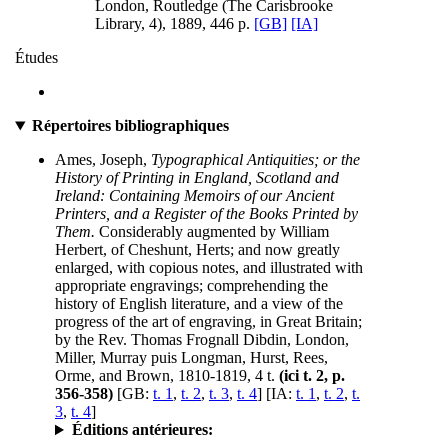
London, Routledge (The Carisbrooke
Library, 4), 1889, 446 p.
[GB]
[IA]
Études
Répertoires bibliographiques
Ames, Joseph,
Typographical Antiquities; or the
History of Printing in England, Scotland and
Ireland: Containing Memoirs of our Ancient
Printers, and a Register of the Books Printed by
Them.
Considerably augmented by William
Herbert, of Cheshunt, Herts; and now greatly
enlarged, with copious notes, and illustrated with
appropriate engravings; comprehending the
history of English literature, and a view of the
progress of the art of engraving, in Great Britain;
by the Rev. Thomas Frognall Dibdin, London,
Miller, Murray puis Longman, Hurst, Rees,
Orme, and Brown, 1810-1819, 4 t.
(ici t. 2, p.
356-358)
[GB:
t. 1
,
t. 2
,
t. 3
,
t. 4
] [IA:
t. 1
,
t. 2
,
t.
3
,
t. 4
]
Éditions antérieures: