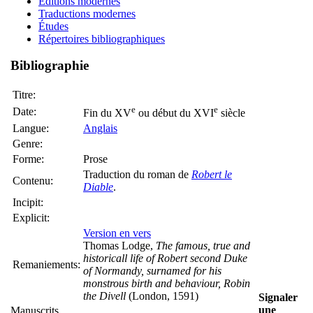
Éditions modernes
Traductions modernes
Études
Répertoires bibliographiques
Bibliographie
Titre:
e
e
Date:
Fin du XV
ou début du XVI
siècle
Langue:
Anglais
Genre:
Forme:
Prose
Traduction du roman de
Robert le
Contenu:
Diable
.
Incipit:
Explicit:
Version en vers
Thomas Lodge,
The famous, true and
historicall life of Robert second Duke
Remaniements:
of Normandy, surnamed for his
monstrous birth and behaviour, Robin
the Divell
(London, 1591)
Signaler
une
Manuscrits