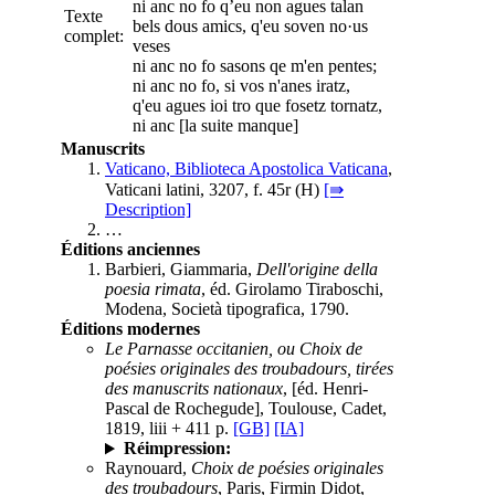
ni anc no fo q’eu non agues talan
Texte
bels dous amics, q'eu soven no·us
complet:
veses
ni anc no fo sasons qe m'en pentes;
ni anc no fo, si vos n'anes iratz,
q'eu agues ioi tro que fosetz tornatz,
ni anc [la suite manque]
Manuscrits
Vaticano, Biblioteca Apostolica Vaticana
,
Vaticani latini, 3207, f. 45r (
H
)
[⇛
Description]
…
Éditions anciennes
Barbieri, Giammaria,
Dell'origine della
poesia rimata
, éd. Girolamo Tiraboschi,
Modena, Società tipografica, 1790.
Éditions modernes
Le Parnasse occitanien, ou Choix de
poésies originales des troubadours, tirées
des manuscrits nationaux
, [éd. Henri-
Pascal de Rochegude], Toulouse, Cadet,
1819, liii + 411 p.
[GB]
[IA]
Réimpression:
Raynouard,
Choix de poésies originales
des troubadours
, Paris, Firmin Didot,