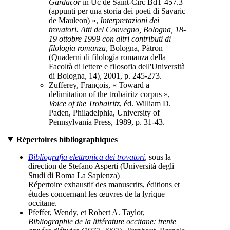
Gardacor
in Uc de Saint-Circ BdT 457.3
(appunti per una storia dei poeti di Savaric
de Mauleon) »,
Interpretazioni dei
trovatori. Atti del Convegno, Bologna, 18-
19 ottobre 1999 con altri contributi di
filologia romanza
, Bologna, Pàtron
(Quaderni di filologia romanza della
Facoltà di lettere e filosofia dell'Università
di Bologna, 14), 2001, p. 245-273.
Zufferey, François, « Toward a
delimitation of the trobairitz corpus »,
Voice of the Trobairitz
, éd. William D.
Paden, Philadelphia, University of
Pennsylvania Press, 1989, p. 31-43.
Répertoires bibliographiques
Bibliografia elettronica dei trovatori
, sous la
direction de Stefano Asperti (Università degli
Studi di Roma La Sapienza)
Répertoire exhaustif des manuscrits, éditions et
études concernant les œuvres de la lyrique
occitane.
Pfeffer, Wendy, et Robert A. Taylor,
Bibliographie de la littérature occitane: trente