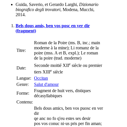
Guida, Saverio, et Gerardo Larghi,
Dizionario
biografico degli trovatori
, Modena, Mucchi,
2014.
Bels dous amis, ben vos posc en ver dir
(fragment)
Roman de la Poire (ms. B, inc.; main
moderne à la mine); Li romanz de la
Titre:
poire (mss. A et B, expl.); Le roman
de la poire (trad. moderne)
e
Seconde moitié XII
siècle ou premier
Date:
e
tiers XIII
siècle
Langue:
Occitan
Genre:
Salut d'amour
Fragment de huit vers, distiques
Forme:
décasyllabiques
Contenu:
Bels dous amics, ben vos puosc en ver
dir
qe anc no fo q'eu estes ses desir
pos vos conuc ni·us pris per fin aman;