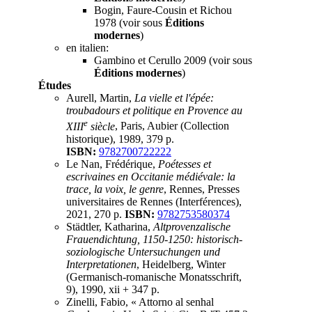
Bogin, Faure-Cousin et Richou
1978 (voir sous
Éditions
modernes
)
en italien:
Gambino et Cerullo 2009 (voir sous
Éditions modernes
)
Études
Aurell, Martin,
La vielle et l'épée:
troubadours et politique en Provence au
e
XIII
siècle
, Paris, Aubier (Collection
historique), 1989, 379 p.
ISBN:
9782700722222
Le Nan, Frédérique,
Poétesses et
escrivaines en Occitanie médiévale: la
trace, la voix, le genre
, Rennes, Presses
universitaires de Rennes (Interférences),
2021, 270 p.
ISBN:
9782753580374
Städtler, Katharina,
Altprovenzalische
Frauendichtung, 1150-1250: historisch-
soziologische Untersuchungen und
Interpretationen
, Heidelberg, Winter
(Germanisch-romanische Monatsschrift,
9), 1990, xii + 347 p.
Zinelli, Fabio, « Attorno al senhal