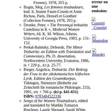
erreur ou
Femme), 1978, 203 p.
une
Bogin, Meg,
Les femmes troubadours
,
omission:
trad. fr. Jeanne Faure-Cousin et Anne
Richou, Paris, Denoël et Gonthier
(Collection Femme), 1978, 203 p.
Dronke, Peter, « The Provençal trobairitz
Courriel
Castelloza in K »,
Medieval Women
Writers
, éd. K. M. Wilson, Athens,
University of Georgia Press, 1983, p. 131-
152.
Perkal-Balinsky, Deborah,
The Minor
Trobairitz: an Edition with Translation and
Commentary
, Ph. D. dissertation,
Northwestern University, Evanston, 1986,
ix + 229 p., ici p. 25-77.
Rieger, Angelica,
Trobairitz. Der Beitrag
der Frau in der altokzitanischen höfischen
Lyrik. Edition des Gesamtkorpus
,
Tübingen, Niemeyer (Beihefte zur
Zeitschrift für romanische Philologie, 233),
1991, xiv + 766 p.
(ici p. 641-651)
ISBN:
9783484522336
Songs of the Women Troubadours
, edited
and translated by Matilda Tomaryn
Bruckner, Laurie Shepard, Sarah White,