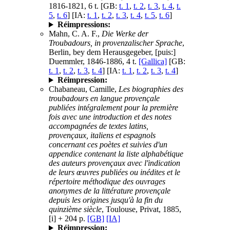
1816-1821, 6 t. [GB:
t. 1
,
t. 2
,
t. 3
,
t. 4
,
t.
5
,
t. 6
] [IA:
t. 1
,
t. 2
,
t. 3
,
t. 4
,
t. 5
,
t. 6
]
Réimpressions:
Mahn, C. A. F.,
Die Werke der
Troubadours, in provenzalischer Sprache
,
Berlin, bey dem Herausgegeber, [puis:]
Duemmler, 1846-1886, 4 t.
[Gallica]
[GB:
t. 1
,
t. 2
,
t. 3
,
t. 4
] [IA:
t. 1
,
t. 2
,
t. 3
,
t. 4
]
Réimpression:
Chabaneau, Camille,
Les biographies des
troubadours en langue provençale
publiées intégralement pour la première
fois avec une introduction et des notes
accompagnées de textes latins,
provençaux, italiens et espagnols
concernant ces poètes et suivies d'un
appendice contenant la liste alphabétique
des auteurs provençaux avec l'indication
de leurs œuvres publiées ou inédites et le
répertoire méthodique des ouvrages
anonymes de la littérature provençale
depuis les origines jusqu'à la fin du
quinzième siècle
, Toulouse, Privat, 1885,
[i] + 204 p.
[GB]
[IA]
Réimpression: