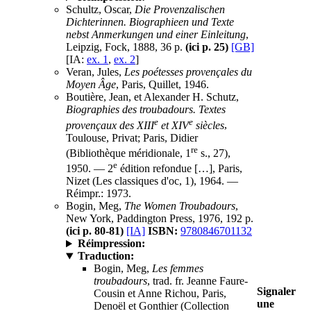
Schultz, Oscar,
Die Provenzalischen
Dichterinnen. Biographieen und Texte
nebst Anmerkungen und einer Einleitung
,
Leipzig, Fock, 1888, 36 p.
(ici p. 25)
[GB]
[IA:
ex. 1
,
ex. 2
]
Veran, Jules,
Les poétesses provençales du
Moyen Âge
, Paris, Quillet, 1946.
Boutière, Jean, et Alexander H. Schutz,
Biographies des troubadours. Textes
e
e
provençaux des XIII
et XIV
siècles
,
Toulouse, Privat; Paris, Didier
re
(Bibliothèque méridionale, 1
s., 27),
e
1950. — 2
édition refondue […], Paris,
Nizet (Les classiques d'oc, 1), 1964. —
Réimpr.: 1973.
Bogin, Meg,
The Women Troubadours
,
New York, Paddington Press, 1976, 192 p.
(ici p. 80-81)
[IA]
ISBN:
9780846701132
Réimpression:
Traduction:
Bogin, Meg,
Les femmes
troubadours
, trad. fr. Jeanne Faure-
Signaler
Cousin et Anne Richou, Paris,
une
Denoël et Gonthier (Collection