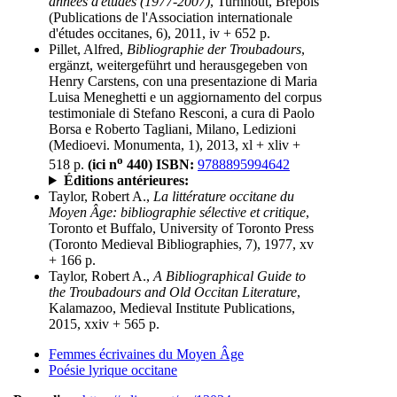
années d'études (1977-2007)
, Turnhout, Brepols
(Publications de l'Association internationale
d'études occitanes, 6), 2011, iv + 652 p.
Pillet, Alfred,
Bibliographie der Troubadours
,
ergänzt, weitergeführt und herausgegeben von
Henry Carstens, con una presentazione di Maria
Luisa Meneghetti e un aggiornamento del corpus
testimoniale di Stefano Resconi, a cura di Paolo
Borsa e Roberto Tagliani, Milano, Ledizioni
(Medioevi. Monumenta, 1), 2013, xl + xliv +
o
518 p.
(ici n
440)
ISBN:
9788895994642
Éditions antérieures:
Taylor, Robert A.,
La littérature occitane du
Moyen Âge: bibliographie sélective et critique
,
Toronto et Buffalo, University of Toronto Press
(Toronto Medieval Bibliographies, 7), 1977, xv
+ 166 p.
Taylor, Robert A.,
A Bibliographical Guide to
the Troubadours and Old Occitan Literature
,
Kalamazoo, Medieval Institute Publications,
2015, xxiv + 565 p.
Femmes écrivaines du Moyen Âge
Poésie lyrique occitane