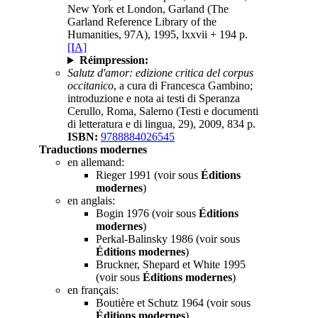
New York et London, Garland (The
Garland Reference Library of the
Humanities, 97A), 1995, lxxvii + 194 p.
[IA]
Réimpression:
Salutz d'amor: edizione critica del corpus
occitanico
, a cura di Francesca Gambino;
introduzione e nota ai testi di Speranza
Cerullo, Roma, Salerno (Testi e documenti
di letteratura e di lingua, 29), 2009, 834 p.
ISBN:
9788884026545
Traductions modernes
en allemand:
Rieger 1991 (voir sous
Éditions
modernes
)
en anglais:
Bogin 1976 (voir sous
Éditions
modernes
)
Perkal-Balinsky 1986 (voir sous
Éditions modernes
)
Bruckner, Shepard et White 1995
(voir sous
Éditions modernes
)
en français:
Boutière et Schutz 1964 (voir sous
Éditions modernes
)