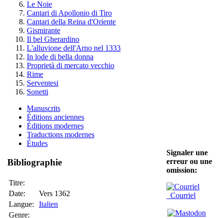
Le Noie
Cantari di Apollonio di Tiro
Cantari della Reina d'Oriente
Gismirante
Il bel Gherardino
L'alluvione dell'Arno nel 1333
In lode di bella donna
Proprietà di mercato vecchio
Rime
Serventesi
Sonetti
Manuscrits
Éditions anciennes
Éditions modernes
Traductions modernes
Études
Signaler une
erreur ou une
Bibliographie
omission:
Titre:
Date:
Vers 1362
Courriel
Langue:
Italien
Genre: