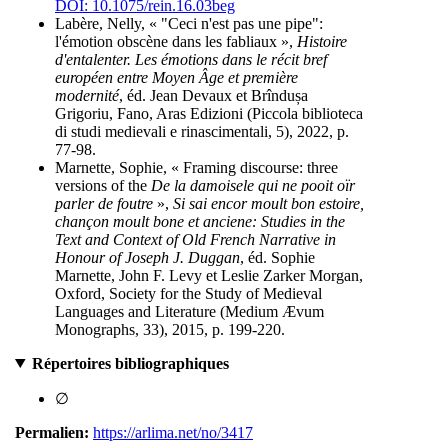
DOI: 10.1075/rein.16.03beg
Labère, Nelly, « "Ceci n'est pas une pipe":
l'émotion obscène dans les fabliaux »,
Histoire
d'entalenter. Les émotions dans le récit bref
européen entre Moyen Âge et première
modernité
, éd. Jean Devaux et Brîndușa
Grigoriu, Fano, Aras Edizioni (Piccola biblioteca
di studi medievali e rinascimentali, 5), 2022, p.
77-98.
Marnette, Sophie, « Framing discourse: three
versions of the
De la damoisele qui ne pooit oïr
parler de foutre
»,
Si sai encor moult bon estoire,
chançon moult bone et anciene: Studies in the
Text and Context of Old French Narrative in
Honour of Joseph J. Duggan
, éd. Sophie
Marnette, John F. Levy et Leslie Zarker Morgan,
Oxford, Society for the Study of Medieval
Languages and Literature (Medium Ævum
Monographs, 33), 2015, p. 199-220.
Répertoires bibliographiques
∅
Permalien:
https://arlima.net/no/3417