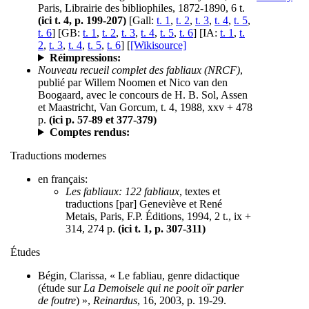
Paris, Librairie des bibliophiles, 1872-1890, 6 t.
(ici t. 4, p. 199-207)
[Gall:
t. 1
,
t. 2
,
t. 3
,
t. 4
,
t. 5
,
t. 6
] [GB:
t. 1
,
t. 2
,
t. 3
,
t. 4
,
t. 5
,
t. 6
] [IA:
t. 1
,
t.
2
,
t. 3
,
t. 4
,
t. 5
,
t. 6
] [
[Wikisource]
Réimpressions:
Nouveau recueil complet des fabliaux (NRCF)
,
publié par Willem Noomen et Nico van den
Boogaard, avec le concours de H. B. Sol, Assen
et Maastricht, Van Gorcum, t. 4, 1988, xxv + 478
p.
(ici p. 57-89 et 377-379)
Comptes rendus:
Traductions modernes
en français:
Les fabliaux: 122 fabliaux
, textes et
traductions [par] Geneviève et René
Metais, Paris, F.P. Éditions, 1994, 2 t., ix +
314, 274 p.
(ici t. 1, p. 307-311)
Études
Bégin, Clarissa, « Le fabliau, genre didactique
(étude sur
La Demoisele qui ne pooit oïr parler
de foutre
) »,
Reinardus
, 16, 2003, p. 19-29.