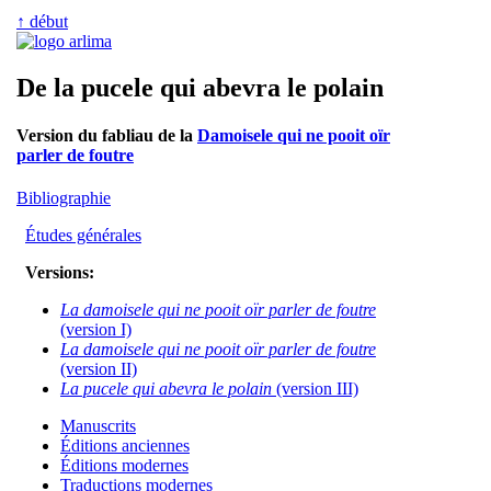
↑ début
De la pucele qui abevra le polain
Version du fabliau de la
Damoisele qui ne pooit oïr
parler de foutre
Bibliographie
Études générales
Versions:
La damoisele qui ne pooit oïr parler de foutre
(version I)
La damoisele qui ne pooit oïr parler de foutre
(version II)
La pucele qui abevra le polain
(version III)
Manuscrits
Éditions anciennes
Éditions modernes
Traductions modernes