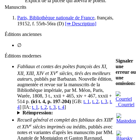
Explicit de la pucele qui abevra le polein.
Manuscrits
Paris, Bibliothèque nationale de France
, français,
19152, f. 55rb-56ra (
D
)
[⇛ Description]
Éditions anciennes
∅
Éditions modernes
Signaler
Fabliaux et contes des poètes françois des XI,
une
e
erreur ou
XII, XIII, XIV et XV
siècles, tirés des meilleurs
une
auteurs
, publiés par Barbazan. Nouvelle édition,
omission:
augmentée et revue sur la manuscrits de la
Bibliothèque impériale, par M. Méon, Paris,
Warée, 1808, 3 t., xxii + 465, xiv + 467, xxxii +
514 p.
(ici t. 4, p. 197-204)
[GB:
t. 1
,
t. 2
,
t. 3
,
t.
Courriel
4
] [IA:
t. 1
,
t. 2
,
t. 3
,
t. 4
]
Réimpression:
e
Recueil général et complet des fabliaux des XIII
e
et XIV
siècles imprimés ou inédits
, publiés avec
notes et variantes d'après les manuscrits par MM.
Anatole de Montaiglon et Gaston Raynaud,