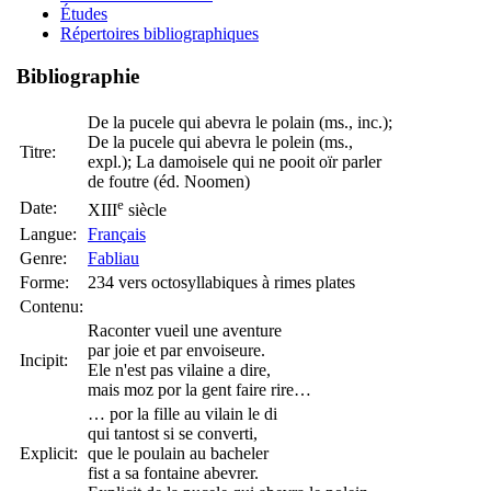
Études
Répertoires bibliographiques
Bibliographie
De la pucele qui abevra le polain (ms., inc.);
De la pucele qui abevra le polein (ms.,
Titre:
expl.); La damoisele qui ne pooit oïr parler
de foutre (éd. Noomen)
e
Date:
XIII
siècle
Langue:
Français
Genre:
Fabliau
Forme:
234 vers octosyllabiques à rimes plates
Contenu:
Raconter vueil une aventure
par joie et par envoiseure.
Incipit:
Ele n'est pas vilaine a dire,
mais moz por la gent faire rire…
… por la fille au vilain le di
qui tantost si se converti,
Explicit:
que le poulain au bacheler
fist a sa fontaine abevrer.