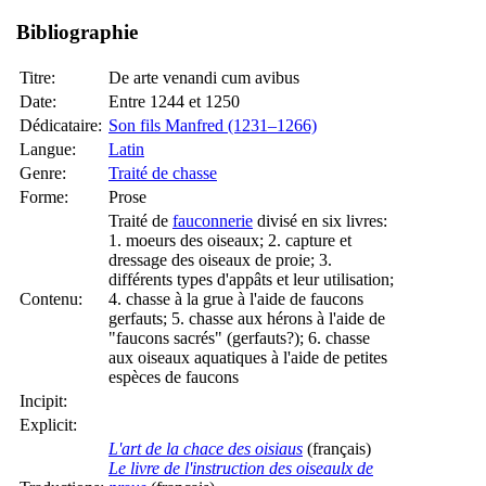
Bibliographie
Titre:
De arte venandi cum avibus
Date:
Entre 1244 et 1250
Dédicataire:
Son fils Manfred (1231–1266)
Langue:
Latin
Genre:
Traité de chasse
Forme:
Prose
Traité de
fauconnerie
divisé en six livres:
1. moeurs des oiseaux; 2. capture et
dressage des oiseaux de proie; 3.
différents types d'appâts et leur utilisation;
Contenu:
4. chasse à la grue à l'aide de faucons
gerfauts; 5. chasse aux hérons à l'aide de
"faucons sacrés" (gerfauts?); 6. chasse
aux oiseaux aquatiques à l'aide de petites
espèces de faucons
Incipit:
Explicit:
L'art de la chace des oisiaus
(français)
Le livre de l'instruction des oiseaulx de