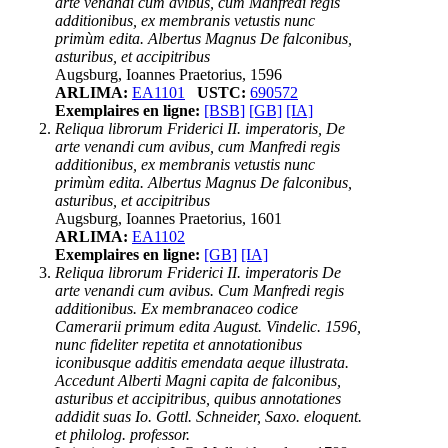
arte venandi cum avibus, cum Manfredi regis
additionibus, ex membranis vetustis nunc
primùm edita. Albertus Magnus De falconibus,
asturibus, et accipitribus
Augsburg, Ioannes Praetorius, 1596
ARLIMA:
EA1101
USTC:
690572
Exemplaires en ligne:
[BSB]
[GB]
[IA]
Reliqua librorum Friderici II. imperatoris, De
arte venandi cum avibus, cum Manfredi regis
additionibus, ex membranis vetustis nunc
primùm edita. Albertus Magnus De falconibus,
asturibus, et accipitribus
Augsburg, Ioannes Praetorius, 1601
ARLIMA:
EA1102
Exemplaires en ligne:
[GB]
[IA]
Reliqua librorum Friderici II. imperatoris De
arte venandi cum avibus. Cum Manfredi regis
additionibus. Ex membranaceo codice
Camerarii primum edita August. Vindelic. 1596,
nunc fideliter repetita et annotationibus
iconibusque additis emendata aeque illustrata.
Accedunt Alberti Magni capita de falconibus,
asturibus et accipitribus, quibus annotationes
addidit suas Io. Gottl. Schneider, Saxo. eloquent.
et philolog. professor.