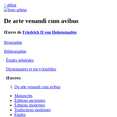
↑ début
De arte venandi cum avibus
Œuvre de
Friedrich II von Hohenstaufen
Biographie
Bibliographie
Études générales
Dictionnaires et encyclopédies
Œuvres:
De arte venandi cum avibus
Manuscrits
Éditions anciennes
Éditions modernes
Traductions modernes
Études