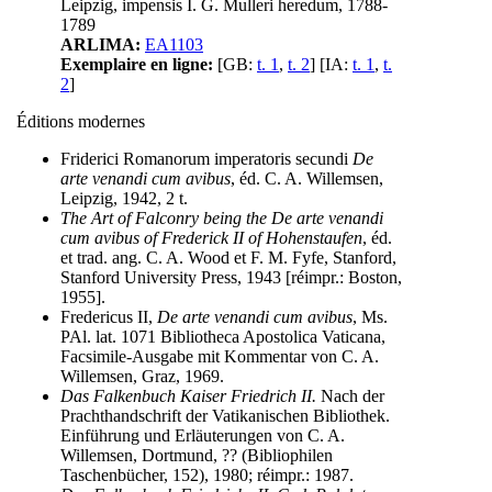
Leipzig, impensis I. G. Mulleri heredum, 1788-
1789
ARLIMA:
EA1103
Exemplaire en ligne:
[GB:
t. 1
,
t. 2
] [IA:
t. 1
,
t.
2
]
Éditions modernes
Friderici Romanorum imperatoris secundi
De
arte venandi cum avibus
, éd. C. A. Willemsen,
Leipzig, 1942, 2 t.
The Art of Falconry being the De arte venandi
cum avibus of Frederick II of Hohenstaufen
, éd.
et trad. ang. C. A. Wood et F. M. Fyfe, Stanford,
Stanford University Press, 1943 [réimpr.: Boston,
1955].
Fredericus II,
De arte venandi cum avibus
, Ms.
PAl. lat. 1071 Bibliotheca Apostolica Vaticana,
Facsimile-Ausgabe mit Kommentar von C. A.
Willemsen, Graz, 1969.
Das Falkenbuch Kaiser Friedrich II.
Nach der
Prachthandschrift der Vatikanischen Bibliothek.
Einführung und Erläuterungen von C. A.
Willemsen, Dortmund, ?? (Bibliophilen
Taschenbücher, 152), 1980; réimpr.: 1987.