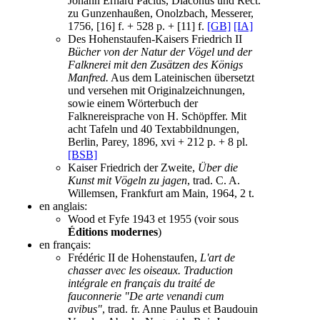
Johann Erhard Pacius, Diaconus und Rect.
zu Gunzenhaußen, Onolzbach, Messerer,
1756, [16] f. + 528 p. + [11] f.
[GB]
[IA]
Des Hohenstaufen-Kaisers Friedrich II
Bücher von der Natur der Vögel und der
Falknerei mit den Zusätzen des Königs
Manfred.
Aus dem Lateinischen übersetzt
und versehen mit Originalzeichnungen,
sowie einem Wörterbuch der
Falknereisprache von H. Schöpffer. Mit
acht Tafeln und 40 Textabbildnungen,
Berlin, Parey, 1896, xvi + 212 p. + 8 pl.
[BSB]
Kaiser Friedrich der Zweite,
Über die
Kunst mit Vögeln zu jagen
, trad. C. A.
Willemsen, Frankfurt am Main, 1964, 2 t.
en anglais:
Wood et Fyfe 1943 et 1955 (voir sous
Éditions modernes
)
en français:
Frédéric II de Hohenstaufen,
L'art de
chasser avec les oiseaux. Traduction
intégrale en français du traité de
fauconnerie "De arte venandi cum
avibus"
, trad. fr. Anne Paulus et Baudouin