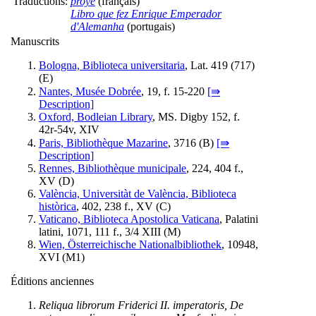
Traductions:
proye
(français)
Libro que fez Enrique Emperador
d'Alemanha
(portugais)
Manuscrits
Bologna, Biblioteca universitaria
, Lat. 419 (717)
(
E
)
Nantes, Musée Dobrée
, 19, f. 15-220
[⇛
Description]
Oxford, Bodleian Library
, MS. Digby 152, f.
42r-54v, XIV
Paris, Bibliothèque Mazarine
, 3716 (
B
)
[⇛
Description]
Rennes, Bibliothèque municipale
, 224, 404 f.,
XV (
D
)
València, Universitàt de València, Biblioteca
històrica
, 402, 238 f., XV (
C
)
Vaticano, Biblioteca Apostolica Vaticana
, Palatini
latini, 1071, 111 f., 3/4 XIII (
M
)
Wien, Österreichische Nationalbibliothek
, 10948,
XVI (
M1
)
Éditions anciennes
Reliqua librorum Friderici II. imperatoris, De