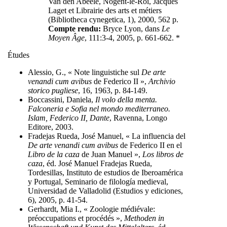
Van den Abeele, Nogent-le-Roi, Jacques
Laget et Librairie des arts et métiers
(Bibliotheca cynegetica, 1), 2000, 562 p.
Compte rendu:
Bryce Lyon, dans
Le
Moyen Âge
, 111:3-4, 2005, p. 661-662. *
Études
Alessio, G., « Note linguistiche sul
De arte
venandi cum avibus
de Federico II »,
Archivio
storico pugliese
, 16, 1963, p. 84-149.
Boccassini, Daniela,
Il volo della menta.
Falconeria e Sofia nel mondo mediterraneo.
Islam, Federico II, Dante
, Ravenna, Longo
Editore, 2003.
Fradejas Rueda, José Manuel, « La influencia del
De arte venandi cum avibus
de Federico II en el
Libro de la caza
de Juan Manuel »,
Los libros de
caza
, éd. José Manuel Fradejas Rueda,
Tordesillas, Instituto de estudios de Iberoamérica
y Portugal, Seminario de filología medieval,
Universidad de Valladolid (Estudios y ediciones,
6), 2005, p. 41-54.
Gerhardt, Mia I., « Zoologie médiévale:
préoccupations et procédés »,
Methoden in