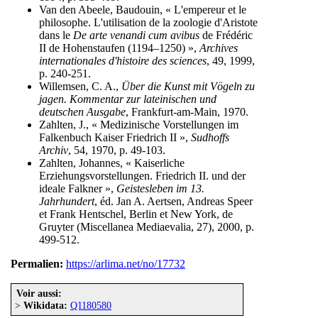
Van den Abeele, Baudouin, « L'empereur et le
philosophe. L'utilisation de la zoologie d'Aristote
dans le
De arte venandi cum avibus
de Frédéric
II de Hohenstaufen (1194–1250) »,
Archives
internationales d'histoire des sciences
, 49, 1999,
p. 240-251.
Willemsen, C. A.,
Über die Kunst mit Vögeln zu
jagen. Kommentar zur lateinischen und
deutschen Ausgabe
, Frankfurt-am-Main, 1970.
Zahlten, J., « Medizinische Vorstellungen im
Falkenbuch Kaiser Friedrich II »,
Sudhoffs
Archiv
, 54, 1970, p. 49-103.
Zahlten, Johannes, « Kaiserliche
Erziehungsvorstellungen. Friedrich II. und der
ideale Falkner »,
Geistesleben im 13.
Jahrhundert
, éd. Jan A. Aertsen, Andreas Speer
et Frank Hentschel, Berlin et New York, de
Gruyter (Miscellanea Mediaevalia, 27), 2000, p.
499-512.
Permalien:
https://arlima.net/no/17732
Voir aussi:
>
Wikidata:
Q1180580