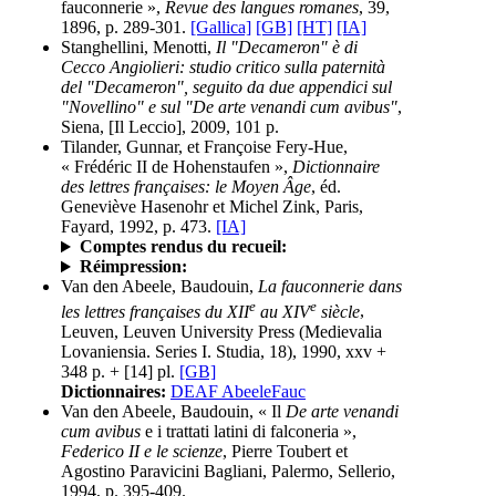
fauconnerie »,
Revue des langues romanes
, 39,
1896, p. 289-301.
[Gallica]
[GB]
[HT]
[IA]
Stanghellini, Menotti,
Il "Decameron" è di
Cecco Angiolieri: studio critico sulla paternità
del "Decameron", seguito da due appendici sul
"Novellino" e sul "De arte venandi cum avibus"
,
Siena, [Il Leccio], 2009, 101 p.
Tilander, Gunnar, et Françoise Fery-Hue,
« Frédéric II de Hohenstaufen »,
Dictionnaire
des lettres françaises: le Moyen Âge
, éd.
Geneviève Hasenohr et Michel Zink, Paris,
Fayard, 1992, p. 473.
[IA]
Comptes rendus du recueil:
Réimpression:
Van den Abeele, Baudouin,
La fauconnerie dans
e
e
les lettres françaises du XII
au XIV
siècle
,
Leuven, Leuven University Press (Medievalia
Lovaniensia. Series I. Studia, 18), 1990, xxv +
348 p. + [14] pl.
[GB]
Dictionnaires:
DEAF AbeeleFauc
Van den Abeele, Baudouin, « Il
De arte venandi
cum avibus
e i trattati latini di falconeria »,
Federico II e le scienze
, Pierre Toubert et
Agostino Paravicini Bagliani, Palermo, Sellerio,
1994, p. 395-409.