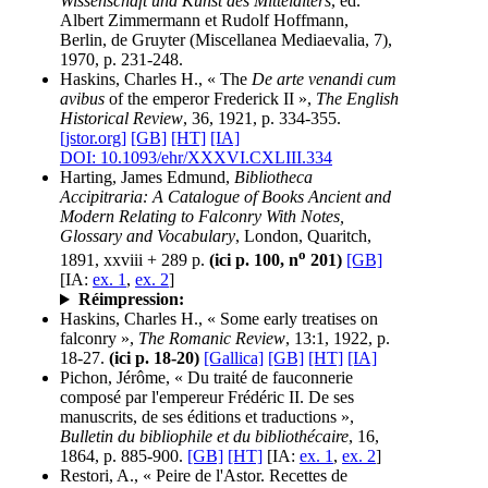
Wissenschaft und Kunst des Mittelalters
, éd.
Albert Zimmermann et Rudolf Hoffmann,
Berlin, de Gruyter (Miscellanea Mediaevalia, 7),
1970, p. 231-248.
Haskins, Charles H., « The
De arte venandi cum
avibus
of the emperor Frederick II »,
The English
Historical Review
, 36, 1921, p. 334-355.
[jstor.org]
[GB]
[HT]
[IA]
DOI: 10.1093/ehr/XXXVI.CXLIII.334
Harting, James Edmund,
Bibliotheca
Accipitraria: A Catalogue of Books Ancient and
Modern Relating to Falconry With Notes,
Glossary and Vocabulary
, London, Quaritch,
o
1891, xxviii + 289 p.
(ici p. 100, n
201)
[GB]
[IA:
ex. 1
,
ex. 2
]
Réimpression:
Haskins, Charles H., « Some early treatises on
falconry »,
The Romanic Review
, 13:1, 1922, p.
18-27.
(ici p. 18-20)
[Gallica]
[GB]
[HT]
[IA]
Pichon, Jérôme, « Du traité de fauconnerie
composé par l'empereur Frédéric II. De ses
manuscrits, de ses éditions et traductions »,
Bulletin du bibliophile et du bibliothécaire
, 16,
1864, p. 885-900.
[GB]
[HT]
[IA:
ex. 1
,
ex. 2
]
Restori, A., « Peire de l'Astor. Recettes de