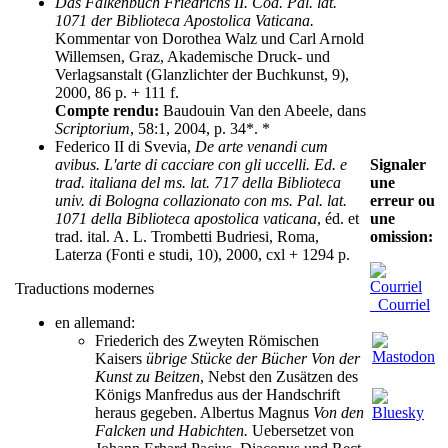
Das Falkenbuch Friedrichs II. Cod. Pal. lat.
1071 der Biblioteca Apostolica Vaticana.
Kommentar von Dorothea Walz und Carl Arnold
Willemsen, Graz, Akademische Druck- und
Verlagsanstalt (Glanzlichter der Buchkunst, 9),
2000, 86 p. + 111 f.
Compte rendu:
Baudouin Van den Abeele, dans
Scriptorium
, 58:1, 2004, p. 34*. *
Federico II di Svevia,
De arte venandi cum
avibus. L'arte di cacciare con gli uccelli. Ed. e
Signaler
trad. italiana del ms. lat. 717 della Biblioteca
une
univ. di Bologna collazionato con ms. Pal. lat.
erreur ou
1071 della Biblioteca apostolica vaticana
, éd. et
une
trad. ital. A. L. Trombetti Budriesi, Roma,
omission:
Laterza (Fonti e studi, 10), 2000, cxl + 1294 p.
Traductions modernes
Courriel
en allemand:
Friederich des Zweyten Römischen
Kaisers
übrige Stücke der Bücher Von der
Kunst zu Beitzen
, Nebst den Zusätzen des
Königs Manfredus aus der Handschrift
heraus gegeben. Albertus Magnus
Von den
Falcken und Habichten.
Uebersetzet von