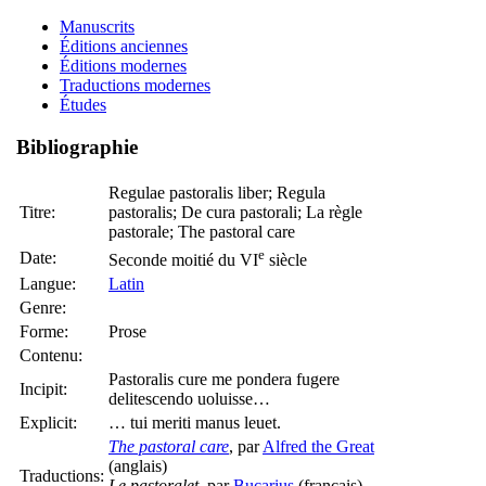
Manuscrits
Éditions anciennes
Éditions modernes
Traductions modernes
Études
Bibliographie
Regulae pastoralis liber; Regula
Titre:
pastoralis; De cura pastorali; La règle
pastorale; The pastoral care
e
Date:
Seconde moitié du VI
siècle
Langue:
Latin
Genre:
Forme:
Prose
Contenu:
Pastoralis cure me pondera fugere
Incipit:
delitescendo uoluisse…
Explicit:
… tui meriti manus leuet.
The pastoral care
, par
Alfred the Great
(anglais)
Traductions:
Le pastoralet
, par
Bucarius
(français)