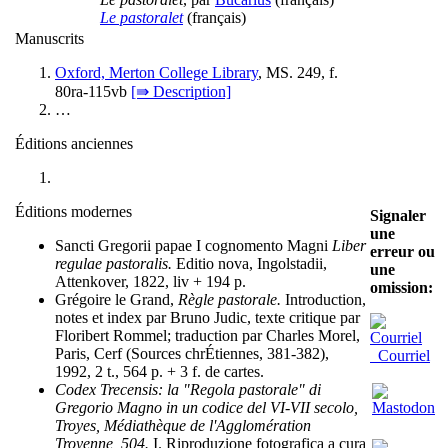
Le pastoralet
(français)
Manuscrits
Oxford, Merton College Library
, MS. 249, f.
80ra-115vb
[⇛ Description]
…
Éditions anciennes
Éditions modernes
Signaler
une
Sancti Gregorii papae I cognomento Magni
Liber
erreur ou
regulae pastoralis.
Editio nova, Ingolstadii,
une
Attenkover, 1822, liv + 194 p.
omission:
Grégoire le Grand,
Règle pastorale.
Introduction,
notes et index par Bruno Judic, texte critique par
Floribert Rommel; traduction par Charles Morel,
Paris, Cerf (Sources chrÉtiennes, 381-382),
Courriel
1992, 2 t., 564 p. + 3 f. de cartes.
Codex Trecensis: la "Regola pastorale" di
Gregorio Magno in un codice del VI-VII secolo,
Troyes, Médiathèque de l'Agglomération
Troyenne, 504.
I. Riproduzione fotografica a cura