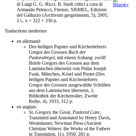
di Luigi G. G. Ricci. II. Studi critici a cura di
Armando Petrucci, Firenze, SISMEL, Edizioni
del Galluzzo (Archivum gregorianum, 5), 2005,
2 t., x + 322 + 330 p.
Traductions modernes
en allemand:
Des heiligen Papstes und Kirchenlehrers
Gregor des Grossen
Buch der
Pastoralregel
, mit einem Anhang: zwölf
Briefe Gregors des Grossen aus dem
Lateinischen übersetzt von Prälat Joseph
Funk, München, Kösel und Pustet (Des
heiligen Papstes und Kirchenlehrers
Gregor des Grossen ausgewählte Schriften
aus dem Lateinischen übersetzt, 1;
Bibliothek der Kirchenväter. Zweite
Reihe, 4), 1933, 312 p.
en anglais:
St. Gregory the Great,
Pastoral Care
,
Translated and Annotated by Henry Davis,
Westminster, Newman Press (Ancient
Christian Writers: the Works of the Fathers
in Translation, 11), 1950, 281 p.