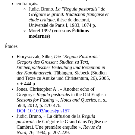
en français:
Judic, Bruno,
La "Regula pastoralis" de
Grégoire le grand: traduction française et
étude critique
, thèse de doctorat,
Université de Paris I, 1983, 1074 p.
Morel 1992 (voir sous
Éditions
modernes
)
Études
Floryszczak, Silke,
Die "Regula Pastoralis"
Gregors des Grossen: Studien zu Text,
kirchenpolitischer Bedeutung und Rezeption in
der Karolingerzeit
, Tübingen, Siebeck (Studien
und Texte zu Antike und Christentum, 26), 2005,
x + 444 p.
Jones, Christopher A., « Another echo of
Gregory's
Regula pastoralis
in the Old English
Seasons for Fasting
»,
Notes and Queries
, n. s.,
59:4, 2012, p. 470-476.
DOI: 10.1093/notesj/gjs157
Judic, Bruno, « La diffusion de la
Regula
pastoralis
de Grégoire le Grand dans l'église de
Cambrai. Une première enquête »,
Revue du
Nord
, 76, 1994, p. 207-229.