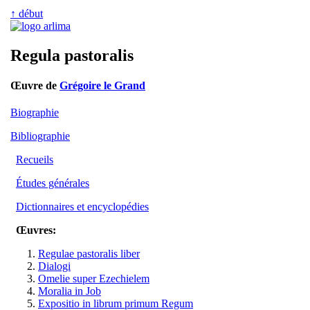
↑ début
Regula pastoralis
Œuvre de
Grégoire le Grand
Biographie
Bibliographie
Recueils
Études générales
Dictionnaires et encyclopédies
Œuvres:
Regulae pastoralis liber
Dialogi
Omelie super Ezechielem
Moralia in Job
Expositio in librum primum Regum