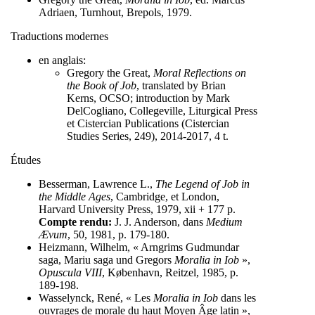
Adriaen, Turnhout, Brepols, 1979.
Traductions modernes
en anglais:
Gregory the Great,
Moral Reflections on
the Book of Job
, translated by Brian
Kerns, OCSO; introduction by Mark
DelCogliano, Collegeville, Liturgical Press
et Cistercian Publications (Cistercian
Studies Series, 249), 2014-2017, 4 t.
Études
Besserman, Lawrence L.,
The Legend of Job in
the Middle Ages
, Cambridge, et London,
Harvard University Press, 1979, xii + 177 p.
Compte rendu:
J. J. Anderson, dans
Medium
Ævum
, 50, 1981, p. 179-180.
Heizmann, Wilhelm, « Arngrims Gudmundar
saga, Mariu saga und Gregors
Moralia in Iob
»,
Opuscula VIII
, København, Reitzel, 1985, p.
189-198.
Wasselynck, René, « Les
Moralia in Iob
dans les
ouvrages de morale du haut Moyen Âge latin »,