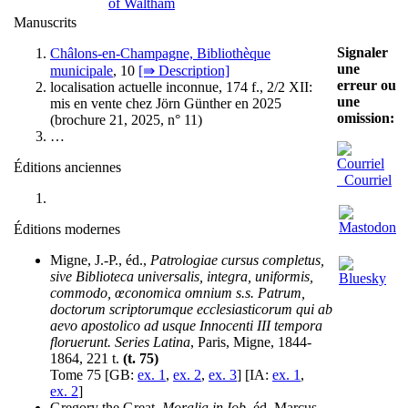
of Waltham
Manuscrits
Signaler
Châlons-en-Champagne, Bibliothèque
une
municipale
, 10
[⇛ Description]
erreur ou
localisation actuelle inconnue, 174 f., 2/2 XII:
une
mis en vente chez Jörn Günther en 2025
omission:
(brochure 21, 2025, n° 11)
…
Éditions anciennes
Courriel
Éditions modernes
Migne, J.-P., éd.,
Patrologiae cursus completus,
sive Biblioteca universalis, integra, uniformis,
commodo, œconomica omnium s.s. Patrum,
doctorum scriptorumque ecclesiasticorum qui ab
aevo apostolico ad usque Innocenti III tempora
floruerunt. Series Latina
, Paris, Migne, 1844-
1864, 221 t.
(t. 75)
Tome 75 [GB:
ex. 1
,
ex. 2
,
ex. 3
] [IA:
ex. 1
,
ex. 2
]
Gregory the Great,
Moralia in Iob
, éd. Marcus