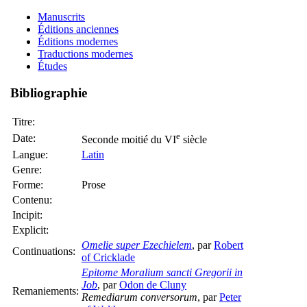
Manuscrits
Éditions anciennes
Éditions modernes
Traductions modernes
Études
Bibliographie
Titre:
e
Date:
Seconde moitié du VI
siècle
Langue:
Latin
Genre:
Forme:
Prose
Contenu:
Incipit:
Explicit:
Omelie super Ezechielem
, par
Robert
Continuations:
of Cricklade
Epitome Moralium sancti Gregorii in
Job
, par
Odon de Cluny
Remaniements:
Remediarum conversorum
, par
Peter