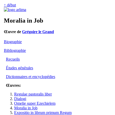
↑ début
Moralia in Job
Œuvre de
Grégoire le Grand
Biographie
Bibliographie
Recueils
Études générales
Dictionnaires et encyclopédies
Œuvres:
Regulae pastoralis liber
Dialogi
Omelie super Ezechielem
Moralia in Job
Expositio in librum primum Regum