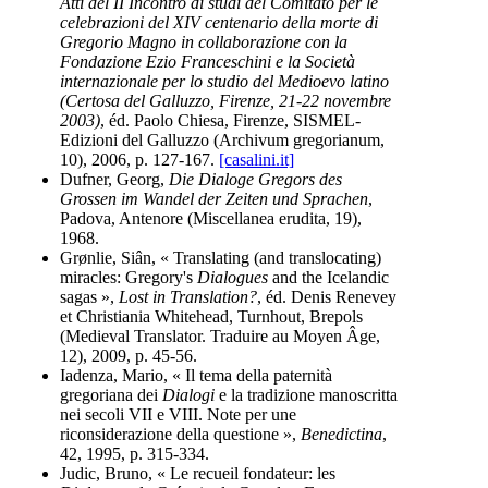
Atti del II Incontro di studi del Comitato per le
celebrazioni del XIV centenario della morte di
Gregorio Magno in collaborazione con la
Fondazione Ezio Franceschini e la Società
internazionale per lo studio del Medioevo latino
(Certosa del Galluzzo, Firenze, 21-22 novembre
2003)
, éd. Paolo Chiesa, Firenze, SISMEL-
Edizioni del Galluzzo (Archivum gregorianum,
10), 2006, p. 127-167.
[casalini.it]
Dufner, Georg,
Die Dialoge Gregors des
Grossen im Wandel der Zeiten und Sprachen
,
Padova, Antenore (Miscellanea erudita, 19),
1968.
Grønlie, Siân, « Translating (and translocating)
miracles: Gregory's
Dialogues
and the Icelandic
sagas »,
Lost in Translation?
, éd. Denis Renevey
et Christiania Whitehead, Turnhout, Brepols
(Medieval Translator. Traduire au Moyen Âge,
12), 2009, p. 45-56.
Iadenza, Mario, « Il tema della paternità
gregoriana dei
Dialogi
e la tradizione manoscritta
nei secoli VII e VIII. Note per une
riconsiderazione della questione »,
Benedictina
,
42, 1995, p. 315-334.
Judic, Bruno, « Le recueil fondateur: les