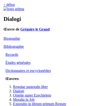
↑ début
Dialogi
Œuvre de
Grégoire le Grand
Biographie
Bibliographie
Recueils
Études générales
Dictionnaires et encyclopédies
Œuvres:
Regulae pastoralis liber
Dialogi
Omelie super Ezechielem
Moralia in Job
Expositio in librum primum Regum