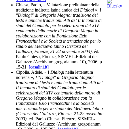
Chiesa, Paolo, « Valutazione preliminare della
tradizione indiretta latina antica dei
Dialogi
»,
I
"Dialogi" di Gregorio Magno: tradizione del
testo e antiche traduzioni. Atti del II Incontro di
studi del Comitato per le celebrazioni del XIV
centenario della morte di Gregorio Magno in
collaborazione con la Fondazione Ezio
Franceschini e la Società internazionale per lo
studio del Medioevo latino (Certosa del
Galluzzo, Firenze, 21-22 novembre 2003)
, éd.
Paolo Chiesa, Firenze, SISMEL-Edizioni del
Galluzzo (Archivum gregorianum, 10), 2006, p.
15-31.
[casalini.it]
Cipolla, Adele, « I
Dialogi
nella letteratura
norrena »,
I "Dialogi" di Gregorio Magno:
tradizione del testo e antiche traduzioni. Atti del
II Incontro di studi del Comitato per le
celebrazioni del XIV centenario della morte di
Gregorio Magno in collaborazione con la
Fondazione Ezio Franceschini e la Società
internazionale per lo studio del Medioevo latino
(Certosa del Galluzzo, Firenze, 21-22 novembre
2003)
, éd. Paolo Chiesa, Firenze, SISMEL-
Edizioni del Galluzzo (Archivum gregorianum,