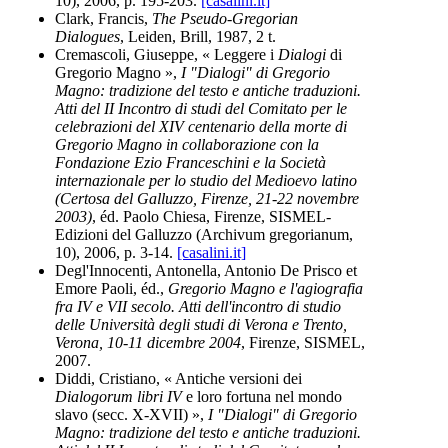
10), 2006, p. 195-203.
[casalini.it]
Clark, Francis,
The Pseudo-Gregorian
Dialogues
, Leiden, Brill, 1987, 2 t.
Cremascoli, Giuseppe, « Leggere i
Dialogi
di
Gregorio Magno »,
I "Dialogi" di Gregorio
Magno: tradizione del testo e antiche traduzioni.
Atti del II Incontro di studi del Comitato per le
celebrazioni del XIV centenario della morte di
Gregorio Magno in collaborazione con la
Fondazione Ezio Franceschini e la Società
internazionale per lo studio del Medioevo latino
(Certosa del Galluzzo, Firenze, 21-22 novembre
2003)
, éd. Paolo Chiesa, Firenze, SISMEL-
Edizioni del Galluzzo (Archivum gregorianum,
10), 2006, p. 3-14.
[casalini.it]
Degl'Innocenti, Antonella, Antonio De Prisco et
Emore Paoli, éd.,
Gregorio Magno e l'agiografia
fra IV e VII secolo. Atti dell'incontro di studio
delle Università degli studi di Verona e Trento,
Verona, 10-11 dicembre 2004
, Firenze, SISMEL,
2007.
Diddi, Cristiano, « Antiche versioni dei
Dialogorum libri IV
e loro fortuna nel mondo
slavo (secc. X-XVII) »,
I "Dialogi" di Gregorio
Magno: tradizione del testo e antiche traduzioni.