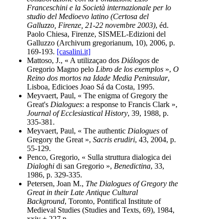
Franceschini e la Società internazionale per lo
studio del Medioevo latino (Certosa del
Galluzzo, Firenze, 21-22 novembre 2003)
, éd.
Paolo Chiesa, Firenze, SISMEL-Edizioni del
Galluzzo (Archivum gregorianum, 10), 2006, p.
169-193.
[casalini.it]
Mattoso, J., « A utilizaçao dos
Diálogos
de
Gregorio Magno pelo
Libro de los exemplos
»,
O
Reino dos mortos na Idade Media Peninsular
,
Lisboa, Edicioes Joao Sá da Costa, 1995.
Meyvaert, Paul, « The enigma of Gregory the
Great's
Dialogues
: a response to Francis Clark »,
Journal of Ecclesiastical History
, 39, 1988, p.
335-381.
Meyvaert, Paul, « The authentic
Dialogues
of
Gregory the Great »,
Sacris erudiri
, 43, 2004, p.
55-129.
Penco, Gregorio, « Sulla struttura dialogica dei
Dialoghi
di san Gregorio »,
Benedictina
, 33,
1986, p. 329-335.
Petersen, Joan M.,
The Dialogues of Gregory the
Great in their Late Antique Cultural
Background
, Toronto, Pontifical Institute of
Medieval Studies (Studies and Texts, 69), 1984,
xxiv + 227 p.