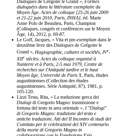
Dialogues
de Grégoire le Grand »,
Formes
dialoguées dans la littérature exemplaire du
Moyen Âge. Actes de colloque [25-26 juin 2009
et 21-22 juin 2010, Paris, INHA]
, éd. Marie
Anne Polo de Beaulieu, Paris, Champion
(Colloques, congrès et conférences sur le Moyen
Âge, 14), 2012, p. 69-87.
Le Goff, Jacques, « Vita et pre-
exemplum
dans le
deuxième livre des
Dialogues
de Grégoire le
e
Grand »,
Hagiographie, cultures et sociétés, IV
-
e
XII
siècles. Actes du colloque organisé à
Nanterre et à Paris, 2-5 mai 1979, Centre de
recherches sur l'Antiquité tardive et le haut
Moyen âge, Université de Paris X
, Paris, études
augustiniennes (Collection des études
augustiniennes. Série Antiquité, 87), 1981, p.
105-120.
Lizzi Testa, Rita, « La traduzione greca dei
Dialogi
di Gregorio Magno: trasmissione e
fortuna del testo in area orientale »,
I "Dialogi"
di Gregorio Magno: tradizione del testo e
antiche traduzioni. Atti del II Incontro di studi del
Comitato per le celebrazioni del XIV centenario
della morte di Gregorio Magno in
collaborazione con la Fondazione Ezio