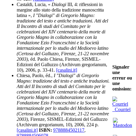
Castaldi, Lucia, «
Dialogi
III, 4: riflessioni in
margine allo stato della tradizione manoscritta
latina »,
I "Dialogi" di Gregorio Magno:
tradizione del testo e antiche traduzioni. Atti del
II Incontro di studi del Comitato per le
celebrazioni del XIV centenario della morte di
Gregorio Magno in collaborazione con la
Fondazione Ezio Franceschini e la Società
internazionale per lo studio del Medioevo latino
(Certosa del Galluzzo, Firenze, 21-22 novembre
2003)
, éd. Paolo Chiesa, Firenze, SISMEL-
Edizioni del Galluzzo (Archivum gregorianum,
Signaler
10), 2006, p. 33-41.
[casalini.it]
une
Chiesa, Paolo, éd.,
I "Dialogi" di Gregorio
erreur ou
Magno: tradizione del testo e antiche traduzioni.
une
Atti del II Incontro di studi del Comitato per le
omission:
celebrazioni del XIV centenario della morte di
Gregorio Magno in collaborazione con la
Fondazione Ezio Franceschini e la Società
internazionale per lo studio del Medioevo latino
Courriel
(Certosa del Galluzzo, Firenze, 21-22 novembre
2003)
, Firenze, SISMEL-Edizioni del Galluzzo
(Archivum gregorianum, 10), 2006, 224 p.
[casalini.it]
ISBN:
9788884502117
,
9788884506078