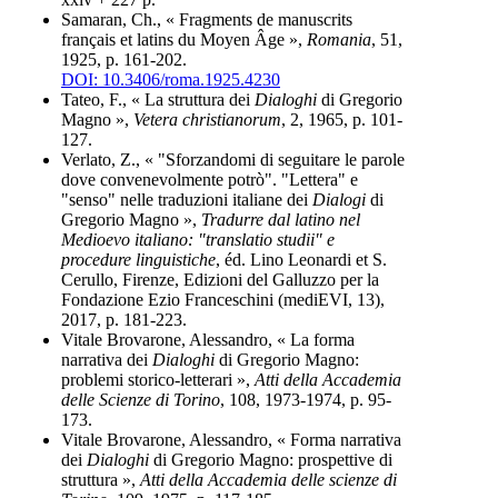
Samaran, Ch., « Fragments de manuscrits
français et latins du Moyen Âge »,
Romania
, 51,
1925, p. 161-202.
DOI: 10.3406/roma.1925.4230
Tateo, F., « La struttura dei
Dialoghi
di Gregorio
Magno »,
Vetera christianorum
, 2, 1965, p. 101-
127.
Verlato, Z., « "Sforzandomi di seguitare le parole
dove convenevolmente potrò". "Lettera" e
"senso" nelle traduzioni italiane dei
Dialogi
di
Gregorio Magno »,
Tradurre dal latino nel
Medioevo italiano: "translatio studii" e
procedure linguistiche
, éd. Lino Leonardi et S.
Cerullo, Firenze, Edizioni del Galluzzo per la
Fondazione Ezio Franceschini (mediEVI, 13),
2017, p. 181-223.
Vitale Brovarone, Alessandro, « La forma
narrativa dei
Dialoghi
di Gregorio Magno:
problemi storico-letterari »,
Atti della Accademia
delle Scienze di Torino
, 108, 1973-1974, p. 95-
173.
Vitale Brovarone, Alessandro, « Forma narrativa
dei
Dialoghi
di Gregorio Magno: prospettive di
struttura »,
Atti della Accademia delle scienze di