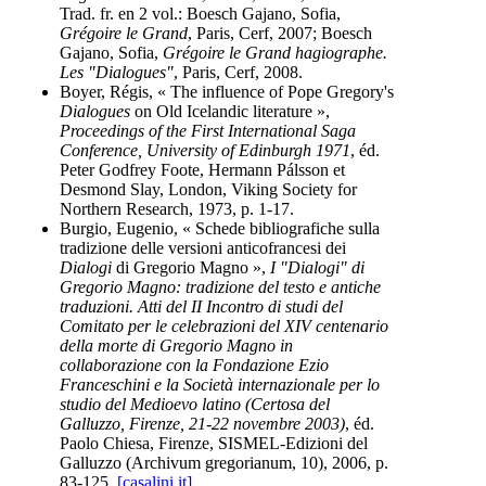
Trad. fr. en 2 vol.: Boesch Gajano, Sofia,
Grégoire le Grand
, Paris, Cerf, 2007; Boesch
Gajano, Sofia,
Grégoire le Grand hagiographe.
Les "Dialogues"
, Paris, Cerf, 2008.
Boyer, Régis, « The influence of Pope Gregory's
Dialogues
on Old Icelandic literature »,
Proceedings of the First International Saga
Conference, University of Edinburgh 1971
, éd.
Peter Godfrey Foote, Hermann Pálsson et
Desmond Slay, London, Viking Society for
Northern Research, 1973, p. 1-17.
Burgio, Eugenio, « Schede bibliografiche sulla
tradizione delle versioni anticofrancesi dei
Dialogi
di Gregorio Magno »,
I "Dialogi" di
Gregorio Magno: tradizione del testo e antiche
traduzioni. Atti del II Incontro di studi del
Comitato per le celebrazioni del XIV centenario
della morte di Gregorio Magno in
collaborazione con la Fondazione Ezio
Franceschini e la Società internazionale per lo
studio del Medioevo latino (Certosa del
Galluzzo, Firenze, 21-22 novembre 2003)
, éd.
Paolo Chiesa, Firenze, SISMEL-Edizioni del
Galluzzo (Archivum gregorianum, 10), 2006, p.
83-125.
[casalini.it]