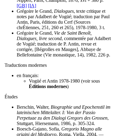
Nippert; Paris, Champion, 1876, xvi + 380 p.
[GB]
[IA]
Grégoire le Grand,
Dialogues
, texte critique et
notes par Adalbert de Vogüé; traduction par Paul
Antin, Paris, éditions du Cerf (Sources
chrÉtiennes, 251, 260 et 265), 1978-1980, 3 t.
Grégoire le Grand,
Vie de Saint Benoît,
Dialogues, livre second
, commentée par Adalbert
de Vogüé; traduction de P. Antin, revue et
corrigée, [Bégrolles en Mauges], Abbaye de
Bellefontaine (Vie monastique, 14), 1982, 226 p.
Traductions modernes
en français:
Vogüé et Antin 1978-1980 (voir sous
Éditions modernes
)
Études
Berschin, Walter,
Biographie und Epochenstil im
lateinischen Mittelalter. I: Von der Passio
Perpetuae zu den Dialogi Gregors des Grossen
,
Stuttgart, Hiersemann, 1986, p. 305-324.
Boesch-Gajano, Sofia,
Gregorio Magno alle
origini del Medioevo
, Roma, Viella, 2004. —