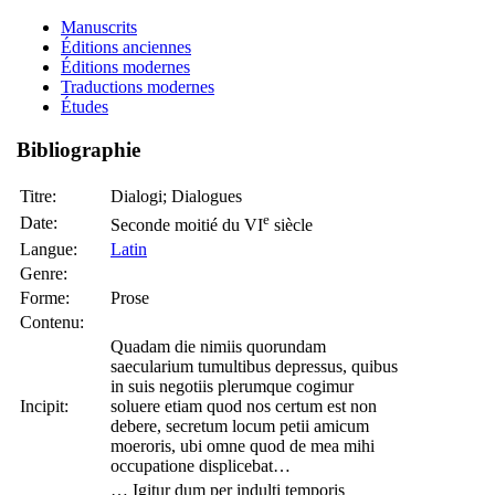
Manuscrits
Éditions anciennes
Éditions modernes
Traductions modernes
Études
Bibliographie
Titre:
Dialogi; Dialogues
e
Date:
Seconde moitié du VI
siècle
Langue:
Latin
Genre:
Forme:
Prose
Contenu:
Quadam die nimiis quorundam
saecularium tumultibus depressus, quibus
in suis negotiis plerumque cogimur
Incipit:
soluere etiam quod nos certum est non
debere, secretum locum petii amicum
moeroris, ubi omne quod de mea mihi
occupatione displicebat…
… Igitur dum per indulti temporis