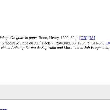
ialoge Gregoire lo pape
, Bonn, Henry, 1899, 32 p.
[GB]
[IA]
e
e Gregoire lo Pape
du XII
siècle »,
Romania
, 85, 1964, p. 541-546.
DO
it einem Anhang: Sermo de Sapientia und Moralium in Job Fragmenta
,
mmons
.