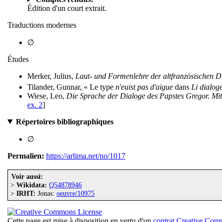
Édition d'un court extrait.
Traductions modernes
∅
Études
Merker, Julius,
Laut- und Formenlehre der altfranzösischen D
Tilander, Gunnar, « Le type
n'euist pas d'aigue
dans
Li dialog
Wiese, Leo,
Die Sprache der Dialoge des Papstes Gregor. M
ex. 2
]
Répertoires bibliographiques
∅
Permalien:
https://arlima.net/no/1017
Voir aussi:
>
Wikidata:
Q54878946
>
IRHT:
Jonas:
oeuvre/10975
Cette page est mise à disposition en vertu d'un
contrat Creative Co