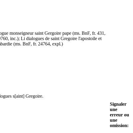
alogue monseigneur saint Gergoire pape (ms. BnF, fr. 431,
760, inc.); Li dialogues de saint Gregoire l'apostoile et
bardie (ms. BnF, fr. 24764, expl.)
logues s[aint] Gregoire.
Signaler
une
erreur ou
une
omission: