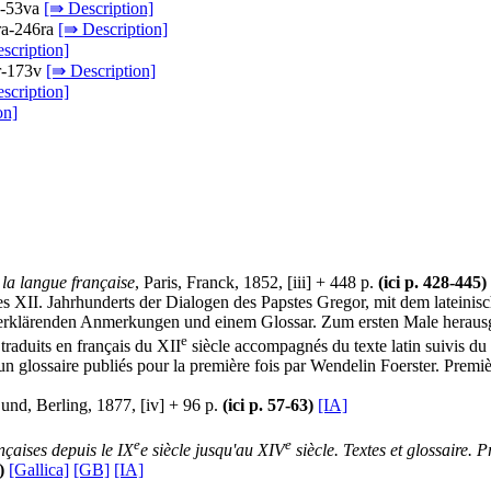
ra-53va
[⇛ Description]
3ra-246ra
[⇛ Description]
scription]
8r-173v
[⇛ Description]
scription]
on]
 la langue française
, Paris, Franck, 1852, [iii] + 448 p.
(ici p. 428-445)
s XII. Jahrhunderts der Dialogen des Papstes Gregor, mit dem lateini
erklärenden Anmerkungen und einem Glossar. Zum ersten Male herausge
e
raduits en français du XII
siècle accompagnés du texte latin suivis du
un glossaire publiés pour la première fois par Wendelin Foerster. Premiè
und, Berling, 1877, [iv] + 96 p.
(ici p. 57-63)
[IA]
e
e
ançaises depuis le IX
e siècle jusqu'au XIV
siècle. Textes et glossaire.
)
[Gallica]
[GB]
[IA]