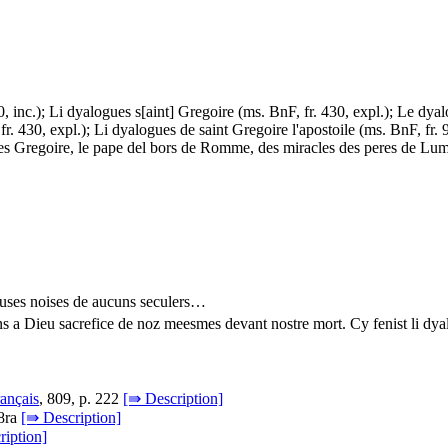
0, inc.); Li dyalogues s[aint] Gregoire (ms. BnF, fr. 430, expl.); Le dy
r. 430, expl.); Li dyalogues de saint Gregoire l'apostoile (ms. BnF, fr. 9
loges Gregoire, le pape del bors de Romme, des miracles des peres de Lum
euses noises de aucuns seculers…
ons a Dieu sacrefice de noz meesmes devant nostre mort. Cy fenist li dya
rançais
, 809, p. 222
[⇛ Description]
58ra
[⇛ Description]
ription]