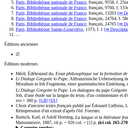
Paris, Bibliothèque nationale de France
, français, 9558, f. 25
Paris, Bibliothèque nationale de France
, français, 9760, f. 13
Paris, Bibliothèque nationale de France
, français, 13203
[⇛ De
Paris, Bibliothèque nationale de France
, français, 24764, f. 5
Paris, Bibliothèque nationale de France
, français, 24765
[⇛ De
Paris, Bibliothèque Sainte-Geneviève
, 1373, f. 1
[⇛ Descripti
…
Éditions anciennes
∅
Éditions modernes
Méril, Édélestand du,
Essai philosophique sur la formation de
Li Dialoge Gregoire lo Pape.
Altfranzösische Uebersetzung de
Moralium in Iob Fragmenta, einer grammatischen Einleitung, 
Li Dialoge Gregoire lo Pape.
Les dialogues du pape Grégoire t
Job, d'une étude sur la langue du texte, d'un commentaire et d'
xvi + 380 p.
[GB]
[IA]
Choix d'anciens textes français
publié par Édouard Lidforss, L
Réimpression d'un extrait d'après l'éd. Foerster.
Bartsch, Karl, et Adolf Horning,
La langue et la littérature fr
Maisonneuve, 1887, vii p. + 926 col. + [1] p.
(ici col. 265-270
Comptes rendus: