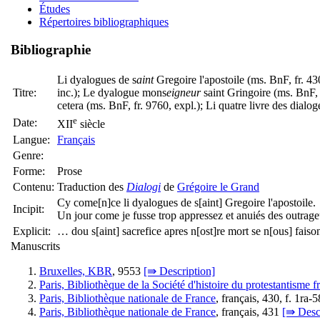
Études
Répertoires bibliographiques
Bibliographie
Li dyalogues de s
aint
Gregoire l'apostoile (ms. BnF, fr. 43
Titre:
inc.); Le dyalogue mons
eigneur
saint Gringoire (ms. BnF, f
cetera (ms. BnF, fr. 9760, expl.); Li quatre livre des dia
e
Date:
XII
siècle
Langue:
Français
Genre:
Forme:
Prose
Contenu:
Traduction des
Dialogi
de
Grégoire le Grand
Cy come[n]ce li dyalogues de s[aint] Gregoire l'apostoile.
Incipit:
Un jour come je fusse trop appressez et anuiés des outrag
Explicit:
… dou s[aint] sacrefice apres n[ost]re mort se n[ous] fais
Manuscrits
Bruxelles, KBR
, 9553
[⇛ Description]
Paris, Bibliothèque de la Société d'histoire du protestantisme f
Paris, Bibliothèque nationale de France
, français, 430, f. 1ra-
Paris, Bibliothèque nationale de France
, français, 431
[⇛ Desc