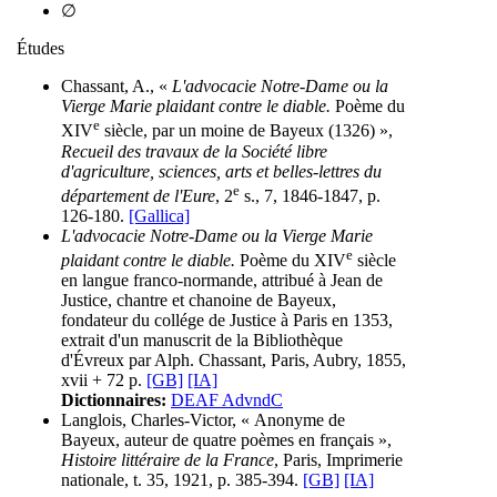
∅
Études
Chassant, A., «
L'advocacie Notre-Dame ou la
Vierge Marie plaidant contre le diable.
Poème du
e
XIV
siècle, par un moine de Bayeux (1326) »,
Recueil des travaux de la Société libre
d'agriculture, sciences, arts et belles-lettres du
e
département de l'Eure
, 2
s., 7, 1846-1847, p.
126-180.
[Gallica]
L'advocacie Notre-Dame ou la Vierge Marie
e
plaidant contre le diable.
Poème du XIV
siècle
en langue franco-normande, attribué à Jean de
Justice, chantre et chanoine de Bayeux,
fondateur du collége de Justice à Paris en 1353,
extrait d'un manuscrit de la Bibliothèque
d'Évreux par Alph. Chassant, Paris, Aubry, 1855,
xvii + 72 p.
[GB]
[IA]
Dictionnaires:
DEAF AdvndC
Langlois, Charles-Victor, « Anonyme de
Bayeux, auteur de quatre poèmes en français »,
Histoire littéraire de la France
, Paris, Imprimerie
nationale, t. 35, 1921, p. 385-394.
[GB]
[IA]