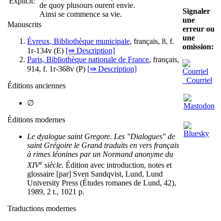
Explicit:
de quoy plusours ourent envie.
Signaler
Ainsi se commence sa vie.
une
Manuscrits
erreur ou
une
Évreux, Bibliothèque municipale
, français, 8, f.
omission:
1r-134v (
E
)
[⇛ Description]
Paris, Bibliothèque nationale de France
, français,
914, f. 1r-368v (
P
)
[⇛ Description]
Courriel
Éditions anciennes
∅
Éditions modernes
Le dyalogue saint Gregore. Les "Dialogues" de
saint Grégoire le Grand traduits en vers français
à rimes léonines par un Normand anonyme du
e
XIV
siècle.
Édition avec introduction, notes et
glossaire [par] Sven Sandqvist, Lund, Lund
University Press (Études romanes de Lund, 42),
1989, 2 t., 1021 p.
Traductions modernes