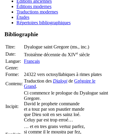
Éditions anciennes
Éditions modernes
Traductions modernes
Études
Répertoires bibliographiques
Bibliographie
Titre:
Dyalogue saint Gregore (ms., inc.)
e
Date:
Troisième décennie du XIV
siècle
Langue:
Français
Genre:
Forme:
24322 vers octosyllabiques à rimes plates
Traduction des
Dialogi
de
Grégoire le
Contenu:
Grand
.
Ci commence le prologue du Dyalogue saint
Gregore.
David le prophete commande
Incipit:
et a touz par son psautier mande
que Dieu soit en ses sainz loé.
Celuy par est trop erroé…
… et en tres grans vertuz parfez,
si comme il le moustra par fez,