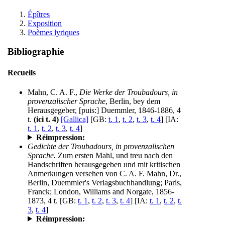
Épîtres
Exposition
Poèmes lyriques
Bibliographie
Recueils
Mahn, C. A. F.,
Die Werke der Troubadours, in
provenzalischer Sprache
, Berlin, bey dem
Herausgegeber, [puis:] Duemmler, 1846-1886, 4
t.
(ici t. 4)
[Gallica]
[GB:
t. 1
,
t. 2
,
t. 3
,
t. 4
] [IA:
t. 1
,
t. 2
,
t. 3
,
t. 4
]
Réimpression:
Gedichte der Troubadours, in provenzalischen
Sprache.
Zum ersten Mahl, und treu nach den
Handschriften herausgegeben und mit kritischen
Anmerkungen versehen von C. A. F. Mahn, Dr.,
Berlin, Duemmler's Verlagsbuchhandlung; Paris,
Franck; London, Williams and Norgate, 1856-
1873, 4 t. [GB:
t. 1
,
t. 2
,
t. 3
,
t. 4
] [IA:
t. 1
,
t. 2
,
t.
3
,
t. 4
]
Réimpression: