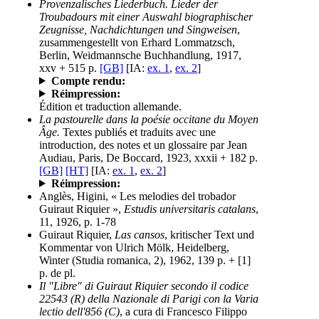
Provenzalisches Liederbuch. Lieder der
Troubadours mit einer Auswahl biographischer
Zeugnisse, Nachdichtungen und Singweisen
,
zusammengestellt von Erhard Lommatzsch,
Berlin, Weidmannsche Buchhandlung, 1917,
xxv + 515 p.
[GB]
[IA:
ex. 1
,
ex. 2
]
Compte rendu:
Réimpression:
Édition et traduction allemande.
La pastourelle dans la poésie occitane du Moyen
Âge.
Textes publiés et traduits avec une
introduction, des notes et un glossaire par Jean
Audiau, Paris, De Boccard, 1923, xxxii + 182 p.
[GB]
[HT]
[IA:
ex. 1
,
ex. 2
]
Réimpression:
Anglès, Higini, « Les melodies del trobador
Guiraut Riquier »,
Estudis universitaris catalans
,
11, 1926, p. 1-78
Guiraut Riquier,
Las cansos
, kritischer Text und
Kommentar von Ulrich Mölk, Heidelberg,
Winter (Studia romanica, 2), 1962, 139 p. + [1]
p. de pl.
Il "Libre" di Guiraut Riquier secondo il codice
22543 (R) della Nazionale di Parigi con la Varia
lectio dell'856 (C)
, a cura di Francesco Filippo