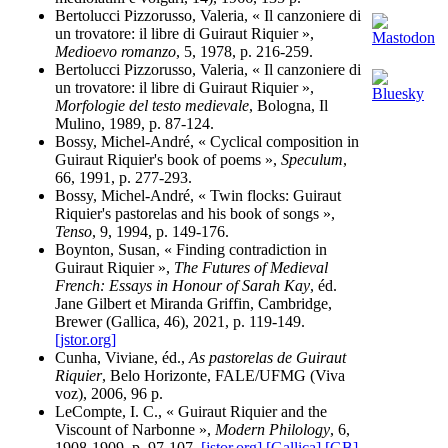
Bertolucci Pizzorusso, Valeria, « Il canzoniere di
un trovatore: il libre di Guiraut Riquier »,
Medioevo romanzo
, 5, 1978, p. 216-259.
Bertolucci Pizzorusso, Valeria, « Il canzoniere di
un trovatore: il libre di Guiraut Riquier »,
Morfologie del testo medievale
, Bologna, Il
Mulino, 1989, p. 87-124.
Bossy, Michel-André, « Cyclical composition in
Guiraut Riquier's book of poems »,
Speculum
,
66, 1991, p. 277-293.
Bossy, Michel-André, « Twin flocks: Guiraut
Riquier's pastorelas and his book of songs »,
Tenso
, 9, 1994, p. 149-176.
Boynton, Susan, « Finding contradiction in
Guiraut Riquier »,
The Futures of Medieval
French: Essays in Honour of Sarah Kay
, éd.
Jane Gilbert et Miranda Griffin, Cambridge,
Brewer (Gallica, 46), 2021, p. 119-149.
[jstor.org]
Cunha, Viviane, éd.,
As pastorelas de Guiraut
Riquier
, Belo Horizonte, FALE/UFMG (Viva
voz), 2006, 96 p.
LeCompte, I. C., « Guiraut Riquier and the
Viscount of Narbonne »,
Modern Philology
, 6,
1908-1909, p. 97-107.
[jstor.org]
[Gallica]
[GB]