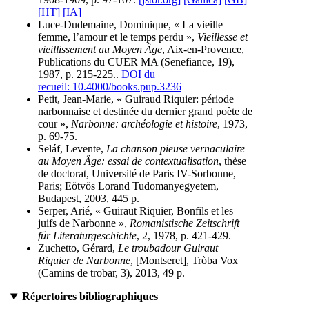
[HT]
[IA]
Luce-Dudemaine, Dominique, « La vieille
femme, l’amour et le temps perdu »,
Vieillesse et
vieillissement au Moyen Âge
, Aix-en-Provence,
Publications du CUER MA (Senefiance, 19),
1987, p. 215-225..
DOI du
recueil: 10.4000/books.pup.3236
Petit, Jean-Marie, « Guiraud Riquier: période
narbonnaise et destinée du dernier grand poète de
cour »,
Narbonne: archéologie et histoire
, 1973,
p. 69-75.
Seláf, Levente,
La chanson pieuse vernaculaire
au Moyen Âge: essai de contextualisation
, thèse
de doctorat, Université de Paris IV-Sorbonne,
Paris; Eötvös Lorand Tudomanyegyetem,
Budapest, 2003, 445 p.
Serper, Arié, « Guiraut Riquier, Bonfils et les
juifs de Narbonne »,
Romanistische Zeitschrift
für Literaturgeschichte
, 2, 1978, p. 421-429.
Zuchetto, Gérard,
Le troubadour Guiraut
Riquier de Narbonne
, [Montseret], Tròba Vox
(Camins de trobar, 3), 2013, 49 p.
Répertoires bibliographiques