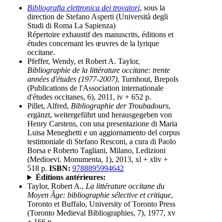
Bibliografia elettronica dei trovatori
, sous la
direction de Stefano Asperti (Università degli
Studi di Roma La Sapienza)
Répertoire exhaustif des manuscrits, éditions et
études concernant les œuvres de la lyrique
occitane.
Pfeffer, Wendy, et Robert A. Taylor,
Bibliographie de la littérature occitane: trente
années d'études (1977-2007)
, Turnhout, Brepols
(Publications de l'Association internationale
d'études occitanes, 6), 2011, iv + 652 p.
Pillet, Alfred,
Bibliographie der Troubadours
,
ergänzt, weitergeführt und herausgegeben von
Henry Carstens, con una presentazione di Maria
Luisa Meneghetti e un aggiornamento del corpus
testimoniale di Stefano Resconi, a cura di Paolo
Borsa e Roberto Tagliani, Milano, Ledizioni
(Medioevi. Monumenta, 1), 2013, xl + xliv +
518 p.
ISBN:
9788895994642
Éditions antérieures:
Taylor, Robert A.,
La littérature occitane du
Moyen Âge: bibliographie sélective et critique
,
Toronto et Buffalo, University of Toronto Press
(Toronto Medieval Bibliographies, 7), 1977, xv
+ 166 p.