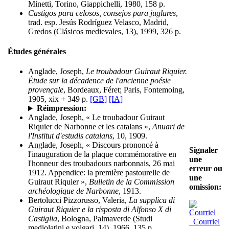
Minetti, Torino, Giappichelli, 1980, 158 p.
Castigos para celosos, consejos para juglares
,
trad. esp. Jesús Rodríguez Velasco, Madrid,
Gredos (Clásicos medievales, 13), 1999, 326 p.
Études générales
Anglade, Joseph,
Le troubadour Guiraut Riquier.
Étude sur la décadence de l'ancienne poésie
provençale
, Bordeaux, Féret; Paris, Fontemoing,
1905, xix + 349 p.
[GB]
[IA]
Réimpression:
Anglade, Joseph, « Le troubadour Guiraut
Riquier de Narbonne et les catalans »,
Anuari de
l'Institut d'estudis catalans
, 10, 1909.
Anglade, Joseph, « Discours prononcé à
Signaler
l'inauguration de la plaque commémorative en
une
l'honneur des troubadours narbonnais, 26 mai
erreur ou
1912. Appendice: la première pastourelle de
une
Guiraut Riquier »,
Bulletin de la Commission
omission:
archéologique de Narbonne
, 1913.
Bertolucci Pizzorusso, Valeria,
La supplica di
Guiraut Riquier e la risposta di Alfonso X di
Castiglia
, Bologna, Palmaverde (Studi
Courriel
mediolatini e volgari, 14), 1966, 135 p.