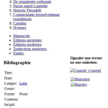
De ornamentis verborum
Passio sancti Laurentii
Historia Theophili
Commendatio Ierosolymitanae
expeditionis
Carmina
Hymnes
Manuscrits
Éditions anciennes
Éditions modernes
Traductions modernes
Études
Signaler une erreur
Bibliographie
ou une omission:
Courriel
Titre:
Date:
Langue:
Latin
Genre:
Forme:
Prose
Contenu:
Incipit: