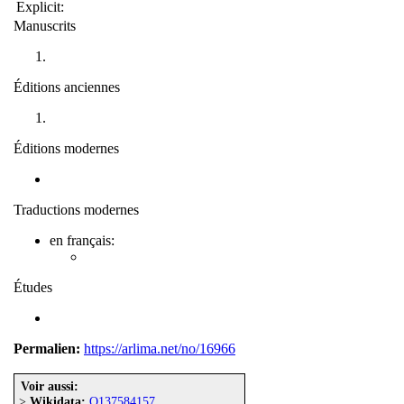
Explicit:
Manuscrits
Éditions anciennes
Éditions modernes
Traductions modernes
en français:
Études
Permalien:
https://arlima.net/no/16966
Voir aussi:
>
Wikidata:
Q137584157