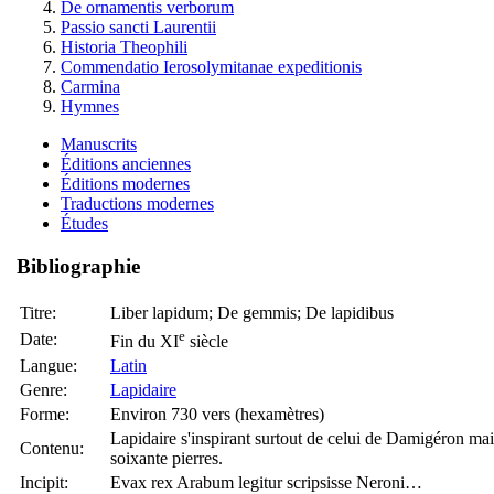
De ornamentis verborum
Passio sancti Laurentii
Historia Theophili
Commendatio Ierosolymitanae expeditionis
Carmina
Hymnes
Manuscrits
Éditions anciennes
Éditions modernes
Traductions modernes
Études
Bibliographie
Titre:
Liber lapidum; De gemmis; De lapidibus
e
Date:
Fin du XI
siècle
Langue:
Latin
Genre:
Lapidaire
Forme:
Environ 730 vers (hexamètres)
Lapidaire s'inspirant surtout de celui de Damigéron ma
Contenu:
soixante pierres.
Incipit:
Evax rex Arabum legitur scripsisse Neroni…