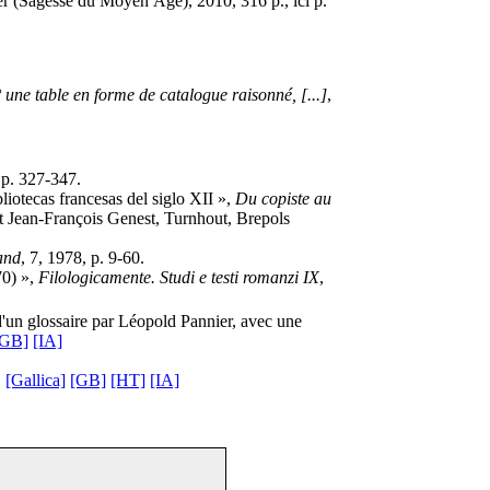
ier (Sagesse du Moyen Âge), 2010, 316 p., ici p.
° une table en forme de catalogue raisonné, [...]
,
 p. 327-347.
iotecas francesas del siglo XII »,
Du copiste au
t Jean-François Genest, Turnhout, Brepols
and
, 7, 1978, p. 9-60.
70) »,
Filologicamente. Studi e testi romanzi IX
,
 d'un glossaire par Léopold Pannier, avec une
[GB]
[IA]
.
[Gallica]
[GB]
[HT]
[IA]