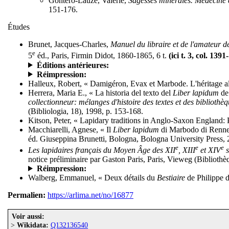
Gontéro-Lauze, Valérie,
Sagesses minérales. Médecine 
151-176.
Études
Brunet, Jacques-Charles,
Manuel du libraire et de l'amateur de
e
5
éd., Paris, Firmin Didot, 1860-1865, 6 t.
(ici t. 3, col. 139
Éditions antérieures:
Réimpression:
Halleux, Robert, « Damigéron, Evax et Marbode. L'héritage al
Herrera, Maria E., « La historia del texto del
Liber lapidum
de 
collectionneur: mélanges d'histoire des textes et des biblioth
(Bibliologia, 18), 1998, p. 153-168.
Kitson, Peter, « Lapidary traditions in Anglo-Saxon England: 
Macchiarelli, Agnese, « Il
Liber lapidum
di Marbodo di Rennes 
éd. Giuseppina Brunetti, Bologna, Bologna University Press, 
e
e
e
Les lapidaires français du Moyen Âge des XII
, XIII
et XIV
s
notice préliminaire par Gaston Paris, Paris, Vieweg (Bibliothè
Réimpression:
Walberg, Emmanuel, « Deux détails du
Bestiaire
de Philippe 
Permalien:
https://arlima.net/no/16877
Voir aussi:
>
Wikidata:
Q132136540