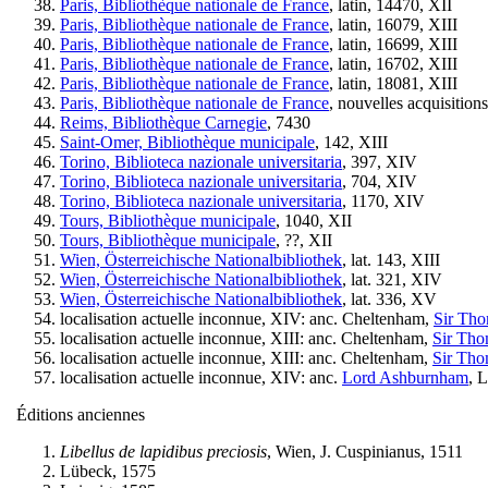
Paris, Bibliothèque nationale de France
, latin, 14470, XII
Paris, Bibliothèque nationale de France
, latin, 16079, XIII
Paris, Bibliothèque nationale de France
, latin, 16699, XIII
Paris, Bibliothèque nationale de France
, latin, 16702, XIII
Paris, Bibliothèque nationale de France
, latin, 18081, XIII
Paris, Bibliothèque nationale de France
, nouvelles acquisition
Reims, Bibliothèque Carnegie
, 7430
Saint-Omer, Bibliothèque municipale
, 142, XIII
Torino, Biblioteca nazionale universitaria
, 397, XIV
Torino, Biblioteca nazionale universitaria
, 704, XIV
Torino, Biblioteca nazionale universitaria
, 1170, XIV
Tours, Bibliothèque municipale
, 1040, XII
Tours, Bibliothèque municipale
, ??, XII
Wien, Österreichische Nationalbibliothek
, lat. 143, XIII
Wien, Österreichische Nationalbibliothek
, lat. 321, XIV
Wien, Österreichische Nationalbibliothek
, lat. 336, XV
localisation actuelle inconnue, XIV: anc. Cheltenham,
Sir Tho
localisation actuelle inconnue, XIII: anc. Cheltenham,
Sir Tho
localisation actuelle inconnue, XIII: anc. Cheltenham,
Sir Tho
localisation actuelle inconnue, XIV: anc.
Lord Ashburnham
, 
Éditions anciennes
Libellus de lapidibus preciosis
, Wien, J. Cuspinianus, 1511
Lübeck, 1575