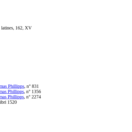
s latines, 162, XV
mas Phillipps
, n° 831
mas Phillipps
, n° 1356
mas Phillipps
, n° 2274
Libri 1520