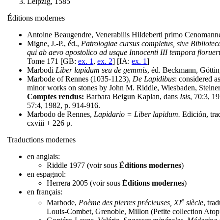
Leipzig, 1585
Éditions modernes
Antoine Beaugendre, Venerabilis Hildeberti primo Cenomanne
Migne, J.-P., éd.,
Patrologiae cursus completus, sive Bibliot
qui ab aevo apostolico ad usque Innocenti III tempora floruer
Tome 171 [GB:
ex. 1
,
ex. 2
] [IA:
ex. 1
]
Marbodi
Liber lapidum seu de gemmis
, éd. Beckmann, Göttin
Marbode of Rennes (1035-1123),
De Lapidibus
: considered a
minor works on stones by John M. Riddle, Wiesbaden, Steiner 
Comptes rendus:
Barbara Beigun Kaplan, dans
Isis
, 70:3, 1
57:4, 1982, p. 914-916.
Marbodo de Rennes,
Lapidario = Liber lapidum.
Edición, tra
cxviii + 226 p.
Traductions modernes
en anglais:
Riddle 1977 (voir sous
Éditions modernes
)
en espagnol:
Herrera 2005 (voir sous
Éditions modernes
)
en français:
e
Marbode,
Poème des pierres précieuses, XI
siècle
, tra
Louis-Combet, Grenoble, Millon (Petite collection Atopi