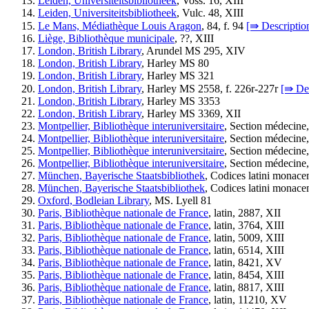
Leiden, Universiteitsbibliotheek
, Voss. 16, XIII
Leiden, Universiteitsbibliotheek
, Vulc. 48, XIII
Le Mans, Médiathèque Louis Aragon
, 84, f. 94
[⇛ Descriptio
Liège, Bibliothèque municipale
, ??, XIII
London, British Library
, Arundel MS 295, XIV
London, British Library
, Harley MS 80
London, British Library
, Harley MS 321
London, British Library
, Harley MS 2558, f. 226r-227r
[⇛ Des
London, British Library
, Harley MS 3353
London, British Library
, Harley MS 3369, XII
Montpellier, Bibliothèque interuniversitaire
, Section médecine
Montpellier, Bibliothèque interuniversitaire
, Section médecine
Montpellier, Bibliothèque interuniversitaire
, Section médecine
Montpellier, Bibliothèque interuniversitaire
, Section médecine
München, Bayerische Staatsbibliothek
, Codices latini monac
München, Bayerische Staatsbibliothek
, Codices latini monace
Oxford, Bodleian Library
, MS. Lyell 81
Paris, Bibliothèque nationale de France
, latin, 2887, XII
Paris, Bibliothèque nationale de France
, latin, 3764, XIII
Paris, Bibliothèque nationale de France
, latin, 5009, XIII
Paris, Bibliothèque nationale de France
, latin, 6514, XIII
Paris, Bibliothèque nationale de France
, latin, 8421, XV
Paris, Bibliothèque nationale de France
, latin, 8454, XIII
Paris, Bibliothèque nationale de France
, latin, 8817, XIII
Paris, Bibliothèque nationale de France
, latin, 11210, XV