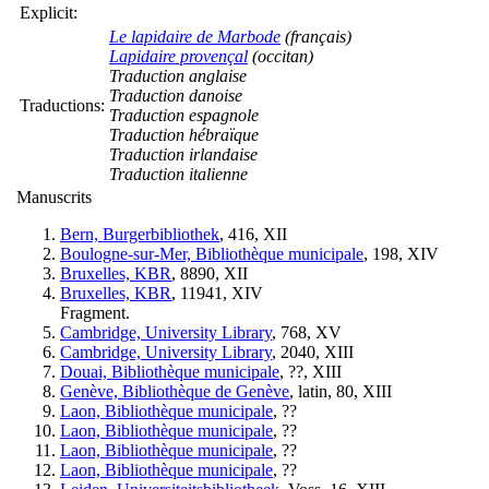
Explicit:
Le lapidaire de Marbode
(français)
Lapidaire provençal
(occitan)
Traduction anglaise
Traduction danoise
Traductions:
Traduction espagnole
Traduction hébraïque
Traduction irlandaise
Traduction italienne
Manuscrits
Bern, Burgerbibliothek
, 416, XII
Boulogne-sur-Mer, Bibliothèque municipale
, 198, XIV
Bruxelles, KBR
, 8890, XII
Bruxelles, KBR
, 11941, XIV
Fragment.
Cambridge, University Library
, 768, XV
Cambridge, University Library
, 2040, XIII
Douai, Bibliothèque municipale
, ??, XIII
Genève, Bibliothèque de Genève
, latin, 80, XIII
Laon, Bibliothèque municipale
, ??
Laon, Bibliothèque municipale
, ??
Laon, Bibliothèque municipale
, ??
Laon, Bibliothèque municipale
, ??