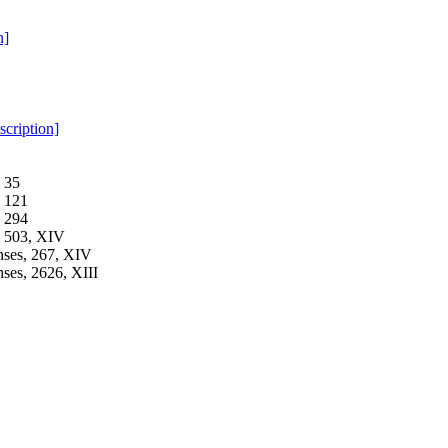
n]
cription]
, 35
, 121
, 294
, 503, XIV
enses, 267, XIV
nses, 2626, XIII