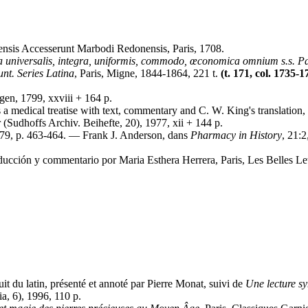
nsis Accesserunt Marbodi Redonensis, Paris, 1708.
eca universalis, integra, uniformis, commodo, œconomica omnium s.s. 
unt. Series Latina
, Paris, Migne, 1844-1864, 221 t.
(t. 171, col. 1735-1
gen, 1799, xxviii + 164 p.
s a medical treatise with text, commentary and C. W. King's translation,
(Sudhoffs Archiv. Beihefte, 20), 1977, xii + 144 p.
979, p. 463-464. — Frank J. Anderson, dans
Pharmacy in History
, 21:
ducción y commentario por Maria Esthera Herrera, Paris, Les Belles Le
duit du latin, présenté et annoté par Pierre Monat, suivi de
Une lecture s
a, 6), 1996, 110 p.