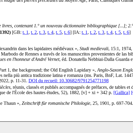
et magie des pierres précieuses au Moyen Âge
, Paris, Classiques Garn
 livres, contenant 1.° un nouveau dictionnaire bibliographique [...]; 2.
1-1392)
[GB:
t. 1
,
t. 2
,
t. 3
,
t. 4
,
t. 5
,
t. 6
] [IA:
t. 1
,
t. 2
,
t. 3
,
t. 4
,
t. 5
,
t. 6
]
exandrin dans les lapidaires médiévaux »,
Studi medievali
, 15:1, 1974,
Marbodo de Rennes a través de los manuscritos provenientes de las bibl
èques en l'honneur d'André Vernet
, éd. Donatella Nebbiai-Dalla Guarda e
Part 1, the background; the Old English Lapidary »,
Anglo-Saxon Engl
nella più antica tradizione latina e romanza (ms. Paris, BnF, Lat. 144
2022, p. 11-31.
DOI du recueil: 10.30682/9791254771198
iècles
, réunis, classés et publiés accompagnés de préfaces, de tables et
que de l'École des hautes études, 52), 1882, [v] + xi + 342 p.
[Gallica]
de Thaun »,
Zeitschrift für romanische Philologie
, 25, 1901, p. 697-704