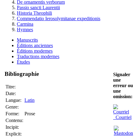
De ornamentis verborum
Passio sancti Laurentii
Historia Theophili
Commendatio Ierosolymitanae expeditionis
Carmina
Hymnes
Manuscrits
Éditions anciennes
Éditions modernes
Traductions modernes
Études
Bibliographie
Signaler
une
erreur ou
Titre:
une
Date:
omission:
Langue:
Latin
Genre:
Forme:
Prose
Courriel
Contenu:
Incipit:
Explicit: