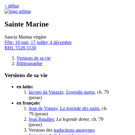
↑ début
Sainte Marine
Sancta Marina virgine
Fête: 18 juin; 17 juillet; 4 décembre
BHL 5528-5530
Versions de sa vie
Bibliographie
Versions de sa vie
en latin:
Iacopo da Varazze
,
Legenda aurea
, ch. 79
(prose)
en français:
Jean de Vignay
,
La legende des sains
, ch.
79 (prose)
Jean Batallier
,
La legende doree
, ch. 79
(prose)
Versions des
traductions anonymes