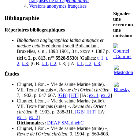
françaises de la
Legenda aurea
Versions anonymes françaises
Signaler
Bibliographie
une
erreur ou
Répertoires bibliographiques
une
omission:
Bibliotheca hagiographica latina antiquae et
mediae aetatis
ediderunt socii Bollandiani,
Bruxelles, s. n., 1898-1901, 3 t., xxxv + 1387 p.
Courriel
os
(ici t. 2, p. 813, n
5528-5530)
[Gallica:
t. 1
,
t.
2
,
t. 3
] [GB:
t. 1
,
t. 2
, t. 3] [IA:
t. 1
,
t. 2
,
t. 3
]
Études
Clugnet, Léon, « Vie de sainte Marine (suite).
VII. Texte français »,
Revue de l'Orient chrétien
,
7, 1902, p. 647-667.
[GB]
[HT]
[IA:
ex. 1
,
ex. 2
]
Clugnet, Léon, « Vie de sainte Marine (suite).
VII. Texte français (suite) »,
Revue de l'Orient
chrétien
, 8, 1903, p. 288-311.
[GB]
[HT]
[IA:
ex. 1
,
ex. 2
]
Dictionnaires:
DEAF SMarinehC
Clugnet, Léon, « Vie de sainte Marine (suite) »,
Revue de l'Orient chrétien
, 9, 1904, p. 560-608.