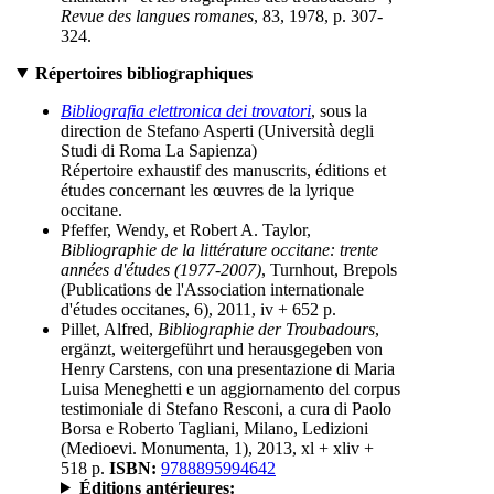
Revue des langues romanes
, 83, 1978, p. 307-
324.
Répertoires bibliographiques
Bibliografia elettronica dei trovatori
, sous la
direction de Stefano Asperti (Università degli
Studi di Roma La Sapienza)
Répertoire exhaustif des manuscrits, éditions et
études concernant les œuvres de la lyrique
occitane.
Pfeffer, Wendy, et Robert A. Taylor,
Bibliographie de la littérature occitane: trente
années d'études (1977-2007)
, Turnhout, Brepols
(Publications de l'Association internationale
d'études occitanes, 6), 2011, iv + 652 p.
Pillet, Alfred,
Bibliographie der Troubadours
,
ergänzt, weitergeführt und herausgegeben von
Henry Carstens, con una presentazione di Maria
Luisa Meneghetti e un aggiornamento del corpus
testimoniale di Stefano Resconi, a cura di Paolo
Borsa e Roberto Tagliani, Milano, Ledizioni
(Medioevi. Monumenta, 1), 2013, xl + xliv +
518 p.
ISBN:
9788895994642
Éditions antérieures: