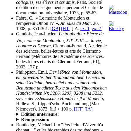
collègues, ses élèves et ses amis
, Paris, Société
d'édition d'enseignement supérieur et Centre de
documentation universitaire, 1973, p. 55-63.
Fabre, C., « Le moine de Montaudon et
l'empereur Othon IV »,
Annales du Midi
, 20,
1908, p. 351-361.
[GB]
[HT]
[IA:
ex. 1
,
ex. 2
]
Gandois, Jean-Lucien,
Le troubadour Pierre de
e
e
Vic, moine de Montaudon, XII
-XIII
s.: la vie,
l'homme et l'œuvre
, Clermont-Ferrand, Académie
des sciences, belles-lettres et arts de Clermont-
Ferrand (Mémoires de l'Académie des sciences,
belles-lettres et arts de Clermont-Ferrand, 61),
2003, 177 p.
Philippson, Emil,
Der Mönch von Montaudon,
ein provenzalischer Troubadour. Sein Leben und
seine Gedichte, bearbeitet und erläutert mit
Benutzung unedirter Texte aus den Vaticanischen
Handschriften Nr. 3206, 3207, 3208 und 5232,
sowie der Estensischen Handschrift in Modena
,
Halle a. S., Lippert'sche Buchhandlung (Max
Niemeyer), 1873, [iii] + 100 p.
[HT]
[IA]
Édition antérieure:
Réimpression:
Routledge, Michael J. « "Pos Peire d'Alvernh'a
chantat…" et les biographies des troubadours »,