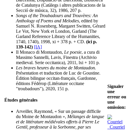
de Catalunya (Catàlegs i altres publicacions de la
Secció de música, 32), 1986, 207 p.
Songs of the Troubadours and Trouvères: An
Anthology of Poems and Melodies
, edited by
Samuel N. Rosenberg, Margaret Switten, Gérard
Le Vot, New York et London, Garland (The
Garland Reference Library of the Humanities,
1740, 1740), 1998, xi + 378 p. + CD.
(ici p.
139-142)
[IA]
Il Monaco di Montaudon,
Le poesie
, a cura di
Massimo Sannelli, Lavis, Finestra (Archivio
medieval. Serie occitanica), 2011, lxi + 101 p.
Les braves heures du moine de Montaudon.
Présentation et traduction de Luc de Goustine.
Édition bilingue occitan-français, Gardonne,
éditions Fédérop (Littérature occitane
Signaler
"troubadours"), 2020, 151 p.
une
erreur ou
Études générales
une
omission:
Arveiller, Raymond, « Sur un passage difficile
du Moine de Montaudon »,
Mélanges de langue
et de littérature médiévales offerts à Pierre Le
Courriel
Gentil, professeur à la Sorbonne, par ses