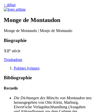
↑ début
Monge de Montaudon
Monge de Montaudo | Monjo de Montaudo
Biographie
e
XII
siècle
Troubadour
Poèmes lyriques
Bibliographie
Recueils
Die Dichtungen des Mönchs von Montaudon
neu
herausgegeben von Otto Klein, Marburg,
Elwert'sche Verlagsbuchhandlung (Ausgaben
und Abhandlungen aus dem Gebiete der