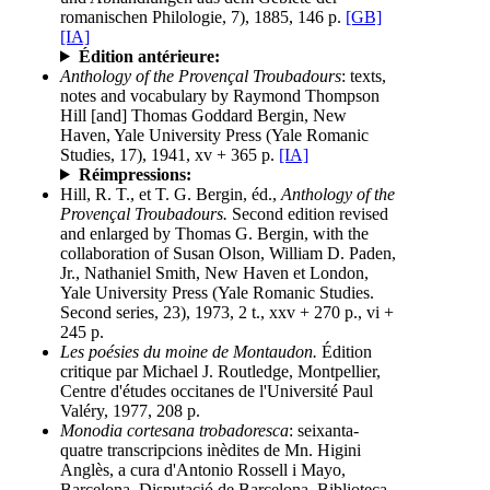
romanischen Philologie, 7), 1885, 146 p.
[GB]
[IA]
Édition antérieure:
Anthology of the Provençal Troubadours
: texts,
notes and vocabulary by Raymond Thompson
Hill [and] Thomas Goddard Bergin, New
Haven, Yale University Press (Yale Romanic
Studies, 17), 1941, xv + 365 p.
[IA]
Réimpressions:
Hill, R. T., et T. G. Bergin, éd.,
Anthology of the
Provençal Troubadours.
Second edition revised
and enlarged by Thomas G. Bergin, with the
collaboration of Susan Olson, William D. Paden,
Jr., Nathaniel Smith, New Haven et London,
Yale University Press (Yale Romanic Studies.
Second series, 23), 1973, 2 t., xxv + 270 p., vi +
245 p.
Les poésies du moine de Montaudon.
Édition
critique par Michael J. Routledge, Montpellier,
Centre d'études occitanes de l'Université Paul
Valéry, 1977, 208 p.
Monodia cortesana trobadoresca
: seixanta-
quatre transcripcions inèdites de Mn. Higini
Anglès, a cura d'Antonio Rossell i Mayo,
Barcelona, Disputació de Barcelona, Biblioteca