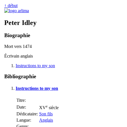
↑ début
Peter Idley
Biographie
Mort vers 1474
Écrivain anglais
Instructions to my son
Bibliographie
Instructions to my son
Titre:
e
Date:
XV
siècle
Dédicataire:
Son fils
Langue:
Anglais
Genre: