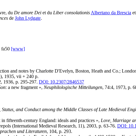
ivre, du
De amore Dei
et du
Liber consolationis
Albertano da Brescia
et
inces
de
John Lydgate
.
n fa50
[www]
duction and notes by Charlotte D'Evelyn, Boston, Heath and Co.; Lond
, 1935, vii + 240 p.
2, 1936, p. 295-297.
DOI: 10.2307/2846537
Son
: a new fragment »,
Neuphilologische Mitteilungen
, 74:4, 1973, p. 
 Status, and Conduct among the Middle Classes of Late Medieval Eng
n fifteenth-century England: ideals and practices »,
Love, Marriage an
epols (International Medieval Research, 11), 2003, p. 63-76.
DOI: 10.
Sprachen und Literaturen
, 104, p. 293.