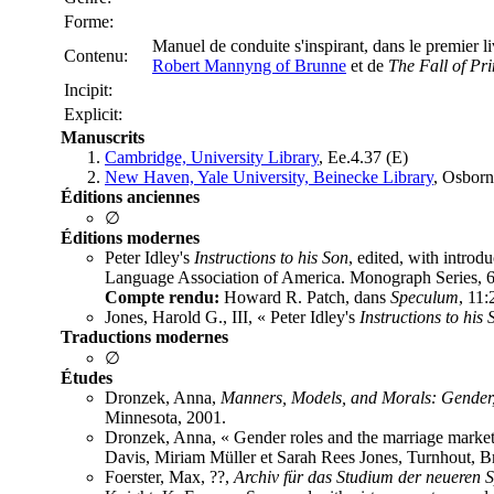
Forme:
Manuel de conduite s'inspirant, dans le premier l
Contenu:
Robert Mannyng of Brunne
et de
The Fall of Pr
Incipit:
Explicit:
Manuscrits
Cambridge, University Library
, Ee.4.37 (E)
New Haven, Yale University, Beinecke Library
, Osbor
Éditions anciennes
∅
Éditions modernes
Peter Idley's
Instructions to his Son
, edited, with intro
Language Association of America. Monograph Series, 6)
Compte rendu:
Howard R. Patch, dans
Speculum
, 11:
Jones, Harold G., III, « Peter Idley's
Instructions to his 
Traductions modernes
∅
Études
Dronzek, Anna,
Manners, Models, and Morals: Gender,
Minnesota, 2001.
Dronzek, Anna, « Gender roles and the marriage market i
Davis, Miriam Müller et Sarah Rees Jones, Turnhout, Br
Foerster, Max, ??,
Archiv für das Studium der neueren 