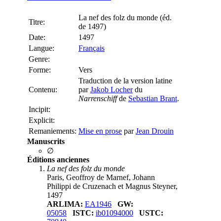
La nef des folz du monde (éd.
Titre:
de 1497)
Date:
1497
Langue:
Français
Genre:
Forme:
Vers
Traduction de la version latine
Contenu:
par
Jakob Locher
du
Narrenschiff
de
Sebastian Brant
.
Incipit:
Explicit:
Remaniements:
Mise en prose
par
Jean Drouin
Manuscrits
∅
Éditions anciennes
La nef des folz du monde
Paris, Geoffroy de Marnef, Johann
Philippi de Cruzenach et Magnus Steyner,
1497
ARLIMA:
EA1946
GW:
05058
ISTC:
ib01094000
USTC: