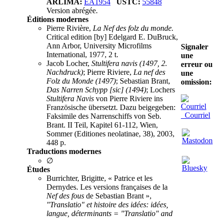
ARLIMA:
EA1954
USTC:
55848
Version abrégée.
Éditions modernes
Pierre Rivière,
La Nef des folz du monde.
Critical edition [by] Edelgard E. DuBruck,
Ann Arbor, University Microfilms
Signaler
International, 1977, 2 t.
une
Jacob Locher,
Stultifera navis (1497, 2.
erreur ou
Nachdruck)
; Pierre Riviere,
La nef des
une
Folz du Monde (1497)
; Sebastian Brant,
omission:
Das Narren Schypp [sic] (1494)
; Lochers
Stultifera Navis
von Pierre Riviere ins
Französische übersetzt. Dazu beigegeben:
Courriel
Faksimile des Narrenschiffs von Seb.
Brant. II Teil, Kapitel 61-112, Wien,
Sommer (Editiones neolatinae, 38), 2003,
448 p.
Traductions modernes
∅
Études
Burrichter, Brigitte, « Patrice et les
Dernydes. Les versions françaises de la
Nef des fous
de Sebastian Brant »,
"Translatio" et histoire des idées: idées,
langue, déterminants = "Translatio" and