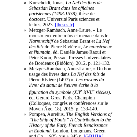
Kurscheidt, Jonas,
La Nef des fous de
Sebastian Brant dans les officines
parisiennes (1498-1538)
, thèse de
doctorat, Université Paris sciences et
lettres, 2023.
[theses.fr]
Metzger-Rambach, Anne-Laure, « Le
monstrueux entre refus et menace dans le
Narrenschiff
de Sebastian Brant et
La Nef
des folz
de Pierre Rivière »,
Le monstrueux
et l'humain
, éd. Danièle James-Raoul et
Peter Kuon, Pessac, Presses Universitaires
de Bordeaux (Eidôlon), 2012, p. 121-132.
Metzger-Rambach, Anne-Laure, « Du bon
usage des livres dans
La Nef des folz
de
Pierre Rivière (1497) »,
Les raisons du
livre: du statut de l'œuvre écrite à la
e
e
figuration du symbole (XII
-XVII
siècles)
,
éd. Gérard Gros, Paris, Champion
(Colloques, congrès et conférences sur le
Moyen Âge, 18), 2015, p. 133-149.
Pompen, Aurelius,
The English Versions of
"The Ship of Fools." A Contribution to the
History of the Early French Renaissance
in England
, London, Longmans, Green
and Co., 1925, xiv + 345 p.
[GB]
[IA]