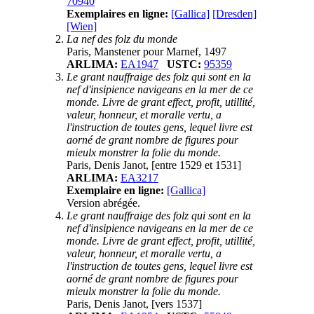
70940
Exemplaires en ligne:
[Gallica]
[Dresden]
[Wien]
La nef des folz du monde
Paris, Manstener pour Marnef, 1497
ARLIMA:
EA1947
USTC:
95359
Le grant nauffraige des folz qui sont en la
nef d'insipience navigeans en la mer de ce
monde. Livre de grant effect, profit, utillité,
valeur, honneur, et moralle vertu, a
l'instruction de toutes gens, lequel livre est
aorné de grant nombre de figures pour
mieulx monstrer la folie du monde.
Paris, Denis Janot, [entre 1529 et 1531]
ARLIMA:
EA3217
Exemplaire en ligne:
[Gallica]
Version abrégée.
Le grant nauffraige des folz qui sont en la
nef d'insipience navigeans en la mer de ce
monde. Livre de grant effect, profit, utillité,
valeur, honneur, et moralle vertu, a
l'instruction de toutes gens, lequel livre est
aorné de grant nombre de figures pour
mieulx monstrer la folie du monde.
Paris, Denis Janot, [vers 1537]