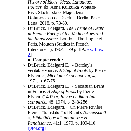
History of Ideas: Ideas, Language,
Politics
, éd. Anna Kulkułka-Wojtasik,
Eryk Stachurski et Magdalena
Dobrowolska de Tejerina, Berlin, Peter
Lang, 2018, p. 73-80.
DuBruck, Edelgard,
The Theme of Death
in French Poetry of the Middle Ages and
the Renaissance
, London, The Hague et
Paris, Mouton (Studies in French
Literature, 1), 1964, 179 p. [IA:
ex. 1
,
ex.
2
]
Compte rendu:
DuBruck, Edelgard E., « Barclay's
veritable source:
A Ship of Fools
by Pierre
Rivière »,
Michigan Academician
, 4,
1971, p. 67-75.
DuBruck, Edelgard E., « Sebastian Brant
in France:
A Ship of Fools
by Pierre
Rivière (1497) »,
Revue de littérature
comparée
, 48, 1974, p. 248-256.
DuBruck, Edelgard, « On Pierre Rivière,
French "translator" of Brant's
Narrenschiff
»,
Bibliothèque d'Humanisme et
Renaissance
, 41:1, 1979, p. 109-110.
[jstor.org]