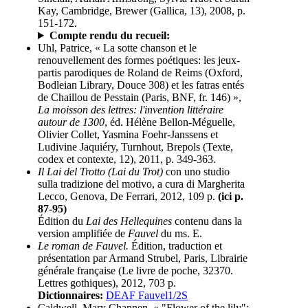
Kay, Cambridge, Brewer (Gallica, 13), 2008, p.
151-172.
Compte rendu du recueil:
Uhl, Patrice, « La sotte chanson et le
renouvellement des formes poétiques: les jeux-
partis parodiques de Roland de Reims (Oxford,
Bodleian Library, Douce 308) et les fatras entés
de Chaillou de Pesstain (Paris, BNF, fr. 146) »,
La moisson des lettres: l'invention littéraire
autour de 1300
, éd. Hélène Bellon-Méguelle,
Olivier Collet, Yasmina Foehr-Janssens et
Ludivine Jaquiéry, Turnhout, Brepols (Texte,
codex et contexte, 12), 2011, p. 349-363.
Il Lai del Trotto (Lai du Trot)
con uno studio
sulla tradizione del motivo, a cura di Margherita
Lecco, Genova, De Ferrari, 2012, 109 p.
(ici p.
87-95)
Édition du
Lai des Hellequines
contenu dans la
version amplifiée de
Fauvel
du ms. E.
Le roman de Fauvel.
Édition, traduction et
présentation par Armand Strubel, Paris, Librairie
générale française (Le livre de poche, 32370.
Lettres gothiques), 2012, 703 p.
Dictionnaires:
DEAF Fauvel1/2S
Caldwell, Mary Channen, « "Flower of the lily":