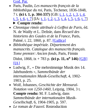
God. Par.
Paris, Paulin,
Les manuscrits françois de la
bibliothèque du roi
, Paris, Techener, 1836-1848,
7 t.
(ici t. 1, p. 304-337)
[GB:
t. 1
,
t. 2
,
t. 3
,
t. 4
,
t. 5
,
t. 6
,
t. 7
] [IA:
t. 1
,
t. 2
,
t. 3
,
t. 4
,
t. 5
,
t. 6
,
t. 7
]
Compte rendu:
Chronique rimée attribuée à Geffroi de Paris
, éd.
N. de Wailly et L. Delisle, dans
Recueil des
historiens des Gaules et de la France
, Paris,
Palmé, t. 22, 1860, p. 87.
[Gallica]
Bibliothèque impériale. Département des
manuscrits. Catalogue des manuscrits français.
Tome premier: Ancien fonds
, Paris, Firmin
o
Didot, 1868, ix + 783 p.
(ici p. 11, n
146)
[GB]
[IA]
Ludwig, F., « Die mehrstimmige Musik des 14.
Jahrhunderts »,
Sammelbände der
internationalen Musik-Gesellschaft
, 4, 1902-
1903, p. 25.
Wolf, Johannes,
Geschichte der Mensural-
Notation von 1250-1460
, Leipzig, 1904, 3 t.
Compte rendu:
M. F. Ludwig, dans
Sammelbände der internationalen Musik-
Gesellschaft
, 6, 1904-1905, p. 597.
Le roman de Fauvel.
Reproduction