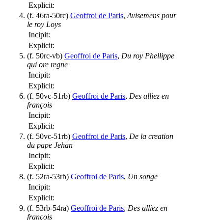
Explicit:
(f. 46ra-50rc)
Geoffroi de Paris
,
Avisemens pour
le roy Loys
Incipit:
Explicit:
(f. 50rc-vb)
Geoffroi de Paris
,
Du roy Phellippe
qui ore regne
Incipit:
Explicit:
(f. 50vc-51rb)
Geoffroi de Paris
,
Des alliez en
françois
Incipit:
Explicit:
(f. 50vc-51rb)
Geoffroi de Paris
,
De la creation
du pape Jehan
Incipit:
Explicit:
(f. 52ra-53rb)
Geoffroi de Paris
,
Un songe
Incipit:
Explicit:
(f. 53rb-54ra)
Geoffroi de Paris
,
Des alliez en
françois