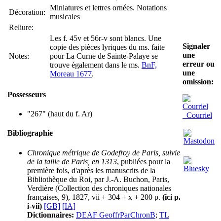
Miniatures et lettres ornées. Notations
Décoration:
musicales
Reliure:
Les f. 45v et 56r-v sont blancs. Une
Signaler
copie des pièces lyriques du ms. faite
une
Notes:
pour La Curne de Sainte-Palaye se
erreur ou
trouve également dans le ms.
BnF,
une
Moreau 1677
.
omission:
Possesseurs
"267" (haut du f. Ar)
Courriel
Bibliographie
Chronique métrique de Godefroy de Paris, suivie
de la taille de Paris, en 1313
, publiées pour la
première fois, d'après les manuscrits de la
Bibliothèque du Roi, par J.-A. Buchon, Paris,
Verdière (Collection des chroniques nationales
françaises, 9), 1827, vii + 304 + x + 200 p.
(ici p.
i-vii)
[GB]
[IA]
Dictionnaires:
DEAF GeoffrParChronB
;
TL