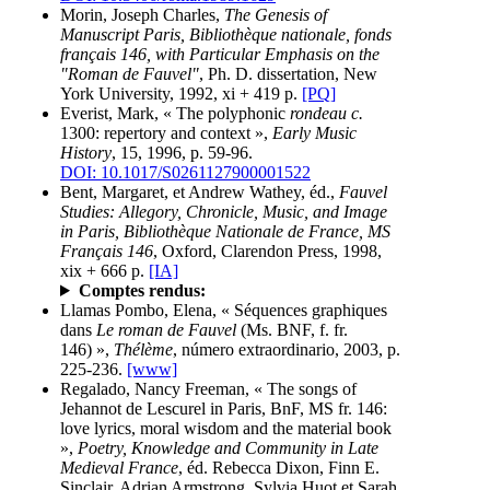
Morin, Joseph Charles,
The Genesis of
Manuscript Paris, Bibliothèque nationale, fonds
français 146, with Particular Emphasis on the
"Roman de Fauvel"
, Ph. D. dissertation, New
York University, 1992, xi + 419 p.
[PQ]
Everist, Mark, « The polyphonic
rondeau
c.
1300: repertory and context »,
Early Music
History
, 15, 1996, p. 59-96.
DOI: 10.1017/S0261127900001522
Bent, Margaret, et Andrew Wathey, éd.,
Fauvel
Studies: Allegory, Chronicle, Music, and Image
in Paris, Bibliothèque Nationale de France, MS
Français 146
, Oxford, Clarendon Press, 1998,
xix + 666 p.
[IA]
Comptes rendus:
Llamas Pombo, Elena, « Séquences graphiques
dans
Le roman de Fauvel
(Ms. BNF, f. fr.
146) »,
Thélème
, número extraordinario, 2003, p.
225-236.
[www]
Regalado, Nancy Freeman, « The songs of
Jehannot de Lescurel in Paris, BnF, MS fr. 146:
love lyrics, moral wisdom and the material book
»,
Poetry, Knowledge and Community in Late
Medieval France
, éd. Rebecca Dixon, Finn E.
Sinclair, Adrian Armstrong, Sylvia Huot et Sarah