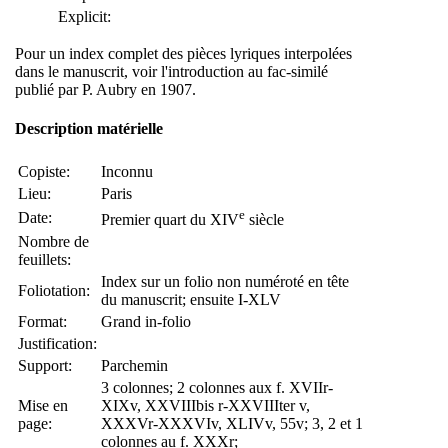
Explicit:
Pour un index complet des pièces lyriques interpolées
dans le manuscrit, voir l'introduction au fac-similé
publié par P. Aubry en 1907.
Description matérielle
Copiste:
Inconnu
Lieu:
Paris
e
Date:
Premier quart du XIV
siècle
Nombre de
feuillets:
Index sur un folio non numéroté en tête
Foliotation:
du manuscrit; ensuite I-XLV
Format:
Grand in-folio
Justification:
Support:
Parchemin
3 colonnes; 2 colonnes aux f. XVIIr-
Mise en
XIXv, XXVIIIbis r-XXVIIIter v,
page:
XXXVr-XXXVIv, XLIVv, 55v; 3, 2 et 1
colonnes au f. XXXr;