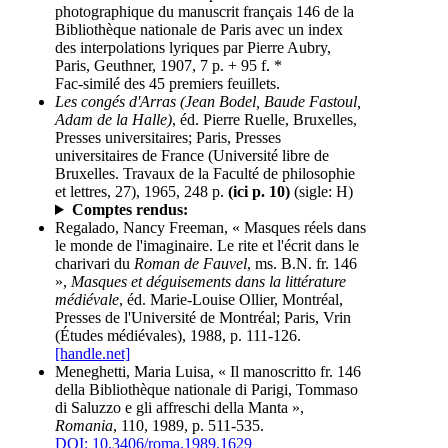
photographique du manuscrit français 146 de la
Bibliothèque nationale de Paris avec un index
des interpolations lyriques par Pierre Aubry,
Paris, Geuthner, 1907, 7 p. + 95 f. *
Fac-similé des 45 premiers feuillets.
Les congés d'Arras (Jean Bodel, Baude Fastoul,
Adam de la Halle)
, éd. Pierre Ruelle, Bruxelles,
Presses universitaires; Paris, Presses
universitaires de France (Université libre de
Bruxelles. Travaux de la Faculté de philosophie
et lettres, 27), 1965, 248 p.
(ici p. 10)
(sigle: H)
Comptes rendus:
Regalado, Nancy Freeman, « Masques réels dans
le monde de l'imaginaire. Le rite et l'écrit dans le
charivari du
Roman de Fauvel
, ms. B.N. fr. 146
»,
Masques et déguisements dans la littérature
médiévale
, éd. Marie-Louise Ollier, Montréal,
Presses de l'Université de Montréal; Paris, Vrin
(Études médiévales), 1988, p. 111-126.
[handle.net]
Meneghetti, Maria Luisa, « Il manoscritto fr. 146
della Bibliothèque nationale di Parigi, Tommaso
di Saluzzo e gli affreschi della Manta »,
Romania
, 110, 1989, p. 511-535.
DOI: 10.3406/roma.1989.1629