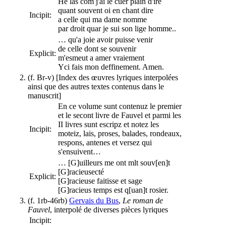
He las com j'ai le cuer plain d'ire
quant souvent oi en chant dire
Incipit:
a celle qui ma dame nomme
par droit quar je sui son lige homme..
… qu'a joie avoir puisse venir
de celle dont se souvenir
Explicit:
m'esmeut a amer vraiement
Yci fais mon deffinement. Amen.
(f. Br-v) [Index des œuvres lyriques interpolées
ainsi que des autres textes contenus dans le
manuscrit]
En ce volume sunt contenuz le premier
et le secont livre de Fauvel et parmi les
II livres sunt escripz et notez les
Incipit:
moteiz, lais, proses, balades, rondeaux,
respons, antenes et versez qui
s'ensuivent…
… [G]uilleurs me ont mlt souv[en]t
[G]racieusecté
Explicit:
[G]racieuse faitisse et sage
[G]racieus temps est q[uan]t rosier.
(f. 1rb-46rb)
Gervais du Bus
,
Le roman de
Fauvel
, interpolé de diverses pièces lyriques
Incipit: