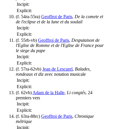
Incipit:
Explicit:
(f. 54ra-55ra)
Geoffroi de Paris
,
De la comete et
de l'eclipse et de la lune et du soulail
Incipit:
Explicit:
(f. 55rb-vb)
Geoffroi de Paris
,
Desputaison de
l'Eglise de Romme et de l'Eglise de France pour
le siege du pape
Incipit:
Explicit:
(f. 57ra-62vb)
Jean de Lescurel
,
Balades,
rondeaux et diz
avec notation musicale
Incipit:
Explicit:
(f. 62vb)
Adam de la Halle
,
Li congiés
, 24
premiers vers
Incipit:
Explicit:
(f. 63ra-88rc)
Geoffroi de Paris
,
Chronique
métrique
Incipit: