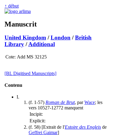
↑ début
Manuscrit
United Kingdom
/
London
/
British
Library
/
Additional
Cote:
Add MS 32125
[BL Digitised Manuscripts]
Contenu
I.
(f. 1-57)
Roman de Brut
, par
Wace
; les
vers 10527-12772 manquent
Incipit:
Explicit:
(f. 58) [Extrait de l'
Estoire des Engleis
de
Geffrei Gaimar
]