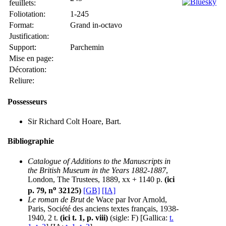
feuillets:
Foliotation:
1-245
Format:
Grand in-octavo
Justification:
Support:
Parchemin
Mise en page:
Décoration:
Reliure:
Possesseurs
Sir Richard Colt Hoare, Bart.
Bibliographie
Catalogue of Additions to the Manuscripts in
the British Museum in the Years 1882-1887
,
London, The Trustees, 1889, xx + 1140 p.
(ici
o
p. 79, n
32125)
[GB]
[IA]
Le roman de Brut
de Wace par Ivor Arnold,
Paris, Société des anciens textes français, 1938-
1940, 2 t.
(ici t. 1, p. viii)
(sigle: F)
[Gallica:
t.