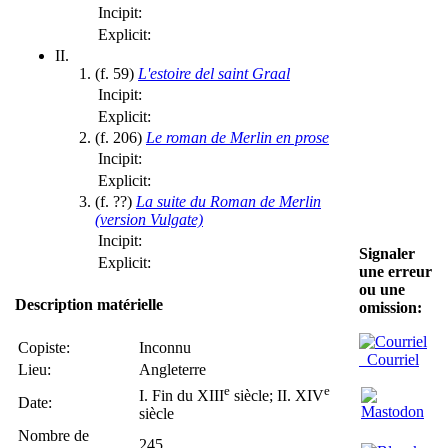
Incipit:
Explicit:
II.
(f. 59)
L'estoire del saint Graal
Incipit:
Explicit:
(f. 206)
Le roman de Merlin en prose
Incipit:
Explicit:
(f. ??)
La suite du Roman de Merlin
(version Vulgate)
Incipit:
Signaler
Explicit:
une erreur
ou une
Description matérielle
omission:
Copiste:
Inconnu
Courriel
Lieu:
Angleterre
e
e
I. Fin du XIII
siècle; II. XIV
Date:
siècle
Nombre de
245