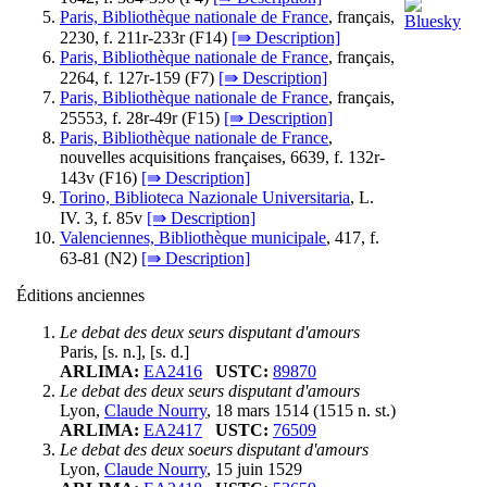
Paris, Bibliothèque nationale de France
, français,
2230, f. 211r-233r (
F14
)
[⇛ Description]
Paris, Bibliothèque nationale de France
, français,
2264, f. 127r-159 (
F7
)
[⇛ Description]
Paris, Bibliothèque nationale de France
, français,
25553, f. 28r-49r (
F15
)
[⇛ Description]
Paris, Bibliothèque nationale de France
,
nouvelles acquisitions françaises, 6639, f. 132r-
143v (
F16
)
[⇛ Description]
Torino, Biblioteca Nazionale Universitaria
, L.
IV. 3, f. 85v
[⇛ Description]
Valenciennes, Bibliothèque municipale
, 417, f.
63-81 (
N2
)
[⇛ Description]
Éditions anciennes
Le debat des deux seurs disputant d'amours
Paris, [s. n.], [s. d.]
ARLIMA:
EA2416
USTC:
89870
Le debat des deux seurs disputant d'amours
Lyon,
Claude Nourry
, 18 mars 1514 (1515 n. st.)
ARLIMA:
EA2417
USTC:
76509
Le debat des deux soeurs disputant d'amours
Lyon,
Claude Nourry
, 15 juin 1529