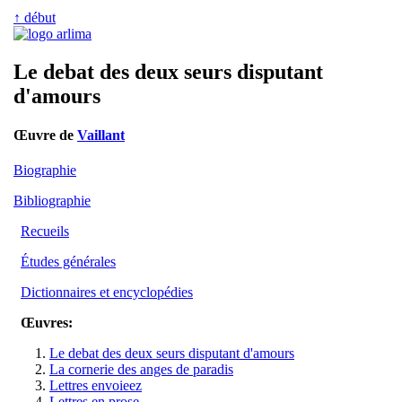
↑ début
Le debat des deux seurs disputant
d'amours
Œuvre de
Vaillant
Biographie
Bibliographie
Recueils
Études générales
Dictionnaires et encyclopédies
Œuvres:
Le debat des deux seurs disputant d'amours
La cornerie des anges de paradis
Lettres envoieez
Lettres en prose