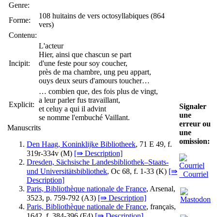
Genre:
108 huitains de vers octosyllabiques (864
Forme:
vers)
Contenu:
L'acteur
Hier, ainsi que chascun se part
Incipit:
d'une feste pour soy coucher,
près de ma chambre, ung peu appart,
ouys deux seurs d'amours toucher…
… combien que, des fois plus de vingt,
a leur parler fus travaillant,
Explicit:
Signaler
et celuy a qui il advint
une
se nomme l'embuché Vaillant.
erreur ou
Manuscrits
une
omission:
Den Haag, Koninklijke Bibliotheek
, 71 E 49, f.
319r-334v (
M
)
[⇛ Description]
Dresden, Sächsische Landesbibliothek–Staats-
und Universitätsbibliothek
, Oc 68, f. 1-33 (
K
)
[⇛
Courriel
Description]
Paris, Bibliothèque nationale de France
, Arsenal,
3523, p. 759-792 (
A3
)
[⇛ Description]
Paris, Bibliothèque nationale de France
, français,
1642, f. 384-396 (
F4
)
[⇛ Description]