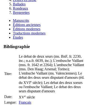
Ballades
Rondeaux
Bergerettes
Manuscrits
Éditions anciennes
Éditions modernes
Traductions modernes
Études
Bibliographie
Le debat de deux seurs (ms. BnF, fr. 2230,
inc.; n.a.fr. 6639, inc.); L'embusche Vaillant
(mss. fr. 1642 et 2264); L'ambusche Vaillant
(mss. Den Haag; Arsenal; Torino);
L'embuche Vaillant (ms. Valenciennes); Le
Titre:
debat des deux seurs disputant d'amours (éd.
e
du XVI
siècle); Les debat des deux soeurs
ou l'embusche Vaillant; Le debat des deux
seurs disputant d'amours
e
Date:
XV
siècle
Langue:
Français