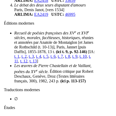
ARLIMA:
EA2418
USTC:
53659
Le debat des deux seurs disputant d'amours
Paris, Denis Janot, [vers 1534]
ARLIMA:
EA2419
USTC:
46995
Éditions modernes
e
e
Recueil de poésies françoises des XV
et XVI
siècles, morales, facétieuses, historiques
, réunies
et annotées par Anatole de Montaiglon [et James
de Rothschild (t. 10-13)], Paris, Jannet [puis
Daffis], 1855-1878, 13 t.
(ici t. 9, p. 92-146)
[IA:
t. 1
,
t. 2
,
t. 3
,
t. 4
,
t. 5
,
t. 6
,
t. 7
,
t. 8
,
t. 9
,
t. 10
,
t.
11
,
t. 12
,
t. 13
]
Les œuvres de Pierre Chastellain et de Vaillant,
e
poètes du XV
siècle.
Édition critique par Robert
Deschaux, Genève, Droz (Textes littéraires
français, 300), 1982, 243 p.
(ici p. 113-157)
Traductions modernes
∅
Études